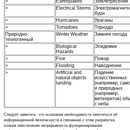
>
Earthquakes
Землетрясение
>
Electrical Storms
Электромагнит
бури
>
Hurricanes
Ураганы
>
Tornadoes
Торнадо
Природно-
Winter Weather
Зимняя погода
техногенный
>
Biological
Эпидемии
Hazards
>
Fine
Пожар
>
Flooding
Наводнение
>
Artificial and
Падение
natural objects
искуcственных
landing
(например, сам
и природных
(например,
метеоритов) об
с неба
Следует заметить, что осознание необходимости заботиться об
информационной безопасности и связанная с этим разработка
планов обеспечения непрерывности функционирования