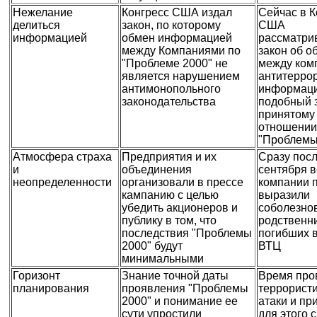
Нежелание
Конгресс США издал
Сейчас в К
делиться
закон, по которому
США
информацией
обмен информацией
рассматри
между Компаниями по
закон об о
"Проблеме 2000" не
между ком
является нарушением
антитерро
антимонопольного
информаци
законодательства
подобный з
принятому
отношении
"Проблемы
Атмосфера страха
Предприятия и их
Сразу посл
и
объединения
сентября в
неопределенности
организовали в прессе
компании 
кампанию с целью
выразили
убедить акционеров и
соболезно
публику в том, что
родственн
последствия "Проблемы
погибших в
2000" будут
ВТЦ
минимальными
Горизонт
Знание точной даты
Время про
планирования
проявления "Проблемы
террорист
2000" и понимание ее
атаки и п
сути упростили
для этого 