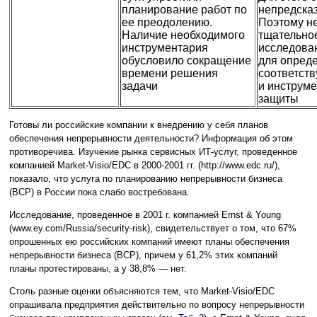
планирование работ по
непредска
ее преодолению.
Поэтому н
Наличие необходимого
тщательно
инструментария
исследова
обусловило сокращение
для опред
времени решения
соответст
задачи
и инструм
защиты
Готовы ли российские компании к внедрению у себя планов
обеспечения непрерывности деятельности? Информация об этом
противоречива. Изучение рынка сервисных ИТ-услуг, проведенное
компанией Market-Visio/EDC в 2000-2001 гг. (http://www.edc.ru/),
показало, что услуга по планированию непрерывности бизнеса
(BCP) в России пока слабо востребована.
Исследование, проведенное в 2001 г. компанией Ernst & Young
(www.ey.com/Russia/security-risk), свидетельствует о том, что 67%
опрошенных ею российских компаний имеют планы обеспечения
непрерывности бизнеса (BCP), причем у 61,2% этих компаний
планы протестированы, а у 38,8% — нет.
Столь разные оценки объясняются тем, что Market-Visio/EDC
опрашивала предприятия действительно по вопросу непрерывности