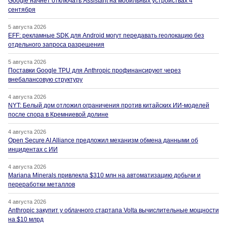
Google начнет отключать Assistant на мобильных устройствах 4
сентября
5 августа 2026
EFF: рекламные SDK для Android могут передавать геолокацию без
отдельного запроса разрешения
5 августа 2026
Поставки Google TPU для Anthropic профинансируют через
внебалансовую структуру
4 августа 2026
NYT: Белый дом отложил ограничения против китайских ИИ-моделей
после спора в Кремниевой долине
4 августа 2026
Open Secure AI Alliance предложил механизм обмена данными об
инцидентах с ИИ
4 августа 2026
Mariana Minerals привлекла $310 млн на автоматизацию добычи и
переработки металлов
4 августа 2026
Anthropic закупит у облачного стартапа Volta вычислительные мощности
на $10 млрд