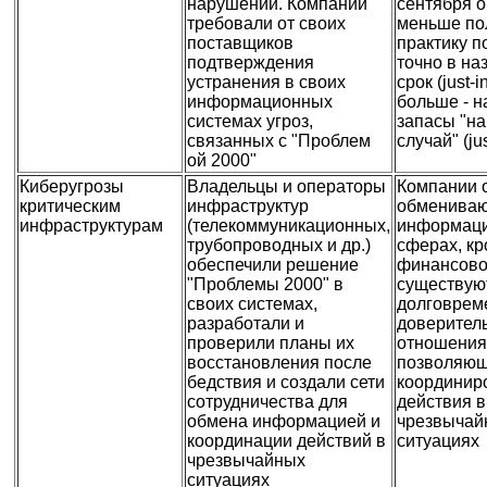
нарушений. Компании
сентября о
требовали от своих
меньше по
поставщиков
практику п
подтверждения
точно в н
устранения в своих
срок (just-i
информационных
больше - н
системах угроз,
запасы "на
связанных с "Проблем
случай" (ju
ой 2000"
Киберугрозы
Владельцы и операторы
Компании 
критическим
инфраструктур
обмениваю
инфраструктурам
(телекоммуникационных,
информаци
трубопроводных и др.)
сферах, к
обеспечили решение
финансовой
"Проблемы 2000" в
существую
своих системах,
долговрем
разработали и
доверител
проверили планы их
отношения
восстановления после
позволяю
бедствия и создали сети
координир
сотрудничества для
действия в
обмена информацией и
чрезвычай
координации действий в
ситуациях
чрезвычайных
ситуациях