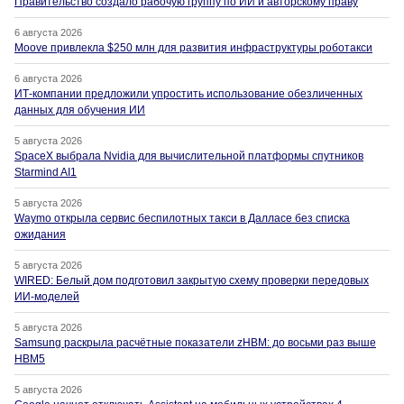
Правительство создало рабочую группу по ИИ и авторскому праву
6 августа 2026
Moove привлекла $250 млн для развития инфраструктуры роботакси
6 августа 2026
ИТ-компании предложили упростить использование обезличенных
данных для обучения ИИ
5 августа 2026
SpaceX выбрала Nvidia для вычислительной платформы спутников
Starmind AI1
5 августа 2026
Waymo открыла сервис беспилотных такси в Далласе без списка
ожидания
5 августа 2026
WIRED: Белый дом подготовил закрытую схему проверки передовых
ИИ-моделей
5 августа 2026
Samsung раскрыла расчётные показатели zHBM: до восьми раз выше
HBM5
5 августа 2026