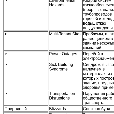
>
Environmental
Аварии систем
Hazards
жизнеобеспече
(прорыв канали
трубопроводов
горячей и холо
воды., отказ
воздуховодов и 
>
Multi-Tenant Sites
Проблемы, выз
размещением в
здании несколь
компаний
>
Power Outages
Перебой в
электроснабже
>
Sick Building
Синдром, вызв
Syndrome
наличием в
материалах, из
которых постро
здание, вредны
здоровья приме
>
Transportation
Нарушения раб
Disruptions
общественного
транспорта
Природный
Blizzards
Снежная буря