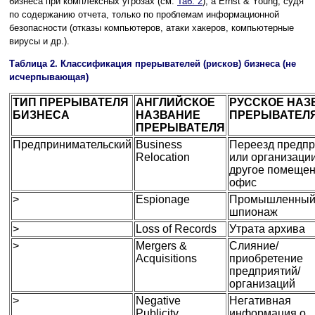
бизнеса при комплексных угрозах (см.
Таб. 2
), а Ernst & Young, судя
по содержанию отчета, только по проблемам информационной
безопасности (отказы компьютеров, атаки хакеров, компьютерные
вирусы и др.).
Таблица 2. Классификация прерывателей (рисков) бизнеса (не
исчерпывающая)
ТИП ПРЕРЫВАТЕЛЯ
АНГЛИЙСКОЕ
РУССКОЕ НАЗ
БИЗНЕСА
НАЗВАНИЕ
ПРЕРЫВАТЕЛ
ПРЕРЫВАТЕЛЯ
Предпринимательский
Business
Переезд предпр
Relocation
или организации
другое помещен
офис
>
Espionage
Промышленны
шпионаж
>
Loss of Records
Утрата архива
>
Mergers &
Слияние/
Acquisitions
приобретение
предприятий/
организаций
>
Negative
Негативная
Publicity
информация о