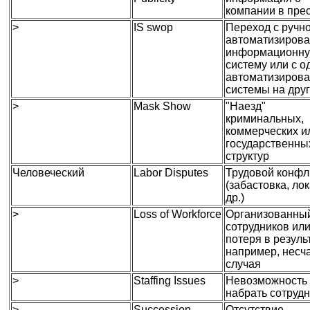
компании в пре
>
IS swop
Переход с ручн
автоматизиров
информационн
систему или с о
автоматизиров
системы на дру
>
Mask Show
"Наезд"
криминальных,
коммерческих и
государственны
структур
Человеческий
Labor Disputes
Трудовой конфл
(забастовка, лок
др.)
>
Loss of Workforce
Организованный
сотрудников или
потеря в резуль
например, несч
случая
>
Staffing Issues
Невозможность
набрать сотруд
>
Succession
Отсутствие