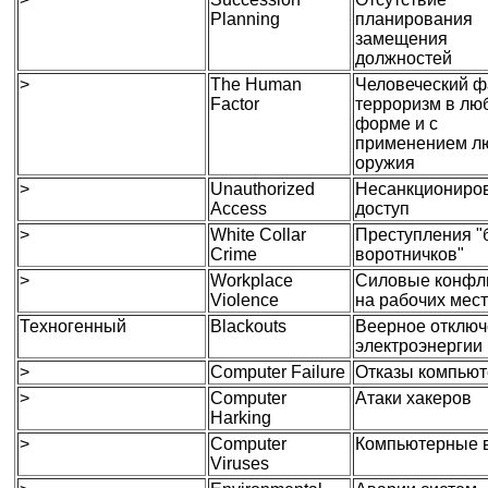
Planning
планирования
замещения
должностей
>
The Human
Человеческий ф
Factor
терроризм в лю
форме и с
применением л
оружия
>
Unauthorized
Несанкциониро
Access
доступ
>
White Collar
Преступления "
Crime
воротничков"
>
Workplace
Силовые конфл
Violence
на рабочих мес
Техногенный
Blackouts
Веерное отклю
электроэнергии
>
Computer Failure
Отказы компью
>
Computer
Атаки хакеров
Harking
>
Computer
Компьютерные 
Viruses