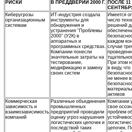
РИСКИ
В ПРЕДДВЕРИИ 2000 Г.
ПОСЛЕ 11
СЕНТЯБРЯ 
Киберугрозы
ИТ-индустрия создала
Имеется о
организационным
инструменты для
число техн
системам
обнаружения и
решений д
устранения "Проблемы
обеспечен
2000" (У2К) в
безопаснос
аппаратных и
каждом ко
программных средствах.
случае тре
Компании понесли
проведени
значтельные затраты на
тщательног
тестирование,
При этом н
модификацию и замену
в виду, что
своих систем
безопасно
не менее в
безопасно
материаль
активов
Коммерческая
Различные объединения
Компании 
зависимость и
промышленных
свое осоз
взаимозависимость
предприятий проводили
проблем о
компаний
оценку угроз нарушения
устойчиво
логистических цепочек и
логистичес
последствий таких
цепочек. П