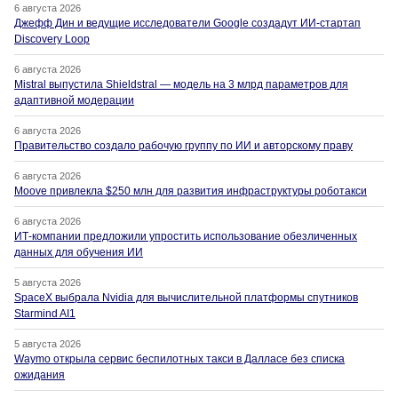
6 августа 2026
Джефф Дин и ведущие исследователи Google создадут ИИ-стартап
Discovery Loop
6 августа 2026
Mistral выпустила Shieldstral — модель на 3 млрд параметров для
адаптивной модерации
6 августа 2026
Правительство создало рабочую группу по ИИ и авторскому праву
6 августа 2026
Moove привлекла $250 млн для развития инфраструктуры роботакси
6 августа 2026
ИТ-компании предложили упростить использование обезличенных
данных для обучения ИИ
5 августа 2026
SpaceX выбрала Nvidia для вычислительной платформы спутников
Starmind AI1
5 августа 2026
Waymo открыла сервис беспилотных такси в Далласе без списка
ожидания