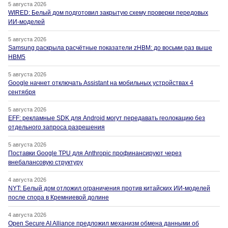
5 августа 2026
WIRED: Белый дом подготовил закрытую схему проверки передовых
ИИ-моделей
5 августа 2026
Samsung раскрыла расчётные показатели zHBM: до восьми раз выше
HBM5
5 августа 2026
Google начнет отключать Assistant на мобильных устройствах 4
сентября
5 августа 2026
EFF: рекламные SDK для Android могут передавать геолокацию без
отдельного запроса разрешения
5 августа 2026
Поставки Google TPU для Anthropic профинансируют через
внебалансовую структуру
4 августа 2026
NYT: Белый дом отложил ограничения против китайских ИИ-моделей
после спора в Кремниевой долине
4 августа 2026
Open Secure AI Alliance предложил механизм обмена данными об