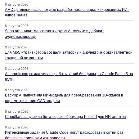
8 августа 2026
AMD договорилась о покупке разработчика специализированных ИИ-
чипов Taalas
8 августа 2026
Suno ограничит массовую выгрузку AI-музыки и добавит
аудиомаркировку
8 августа 2026
Для MoS₂-транзистора создали затворный диэлектрик с эквивалентной
толщиной около 1 нм
8 августа 2026
Anthropic сократила число срабатываний биофильтра Claude Fable 5 на
85%
8 августа 2026
Backflip AI выпустила ИИ-модель для преобразования 3D-сканов в
параметрические CAD-модели
8 августа 2026
Cloudflare запустила бета-версию браузера Kitesurf для ИИ-агентов
8 августа 2026
Интенсивные задания Claude Code могут расходовать в сотни раз
больше энергии, чем чат-запросы