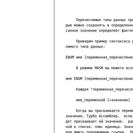
          Перечислимые типы данных пр
     рые можно сохранять в определенн
     санное значение определяет фактич
          Приведем пример синтаксиса 
     лимого типа данных:

     ENUM имя [переменная_перечислени
          В режиме MASM вы можете исп
     имя ENUM [переменная_перечислени
          Каждая "переменная_перечисл
          имя_переменной [=значение]

          Когда вы присваиваете перем
     значение, Турбо Ассемблер,  если
     дет присваивает ей значение,  ра
     ной в списке, плюс единица. Знач
     или иметь опережающие ссылки.  П