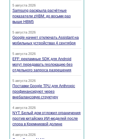
5 августа 2026
Samsung раскрыла расчётные
показатели zHBM: до восьми раз
выше HBM5
5 августа 2026
Google начнет отключать Assistant на
мобильных устройствах 4 сентября
5 августа 2026
EFF: рекламные SDK для Android
могут передавать геолокацию без
отдельного запроса разрешения
5 августа 2026
Поставки Google TPU для Anthropic
профинансируют через
внебалансовую структуру
4 августа 2026
NYT: Белый дом отложил ограничения
против китайских ИИ-моделей после
спора в Кремниевой долине
4 августа 2026