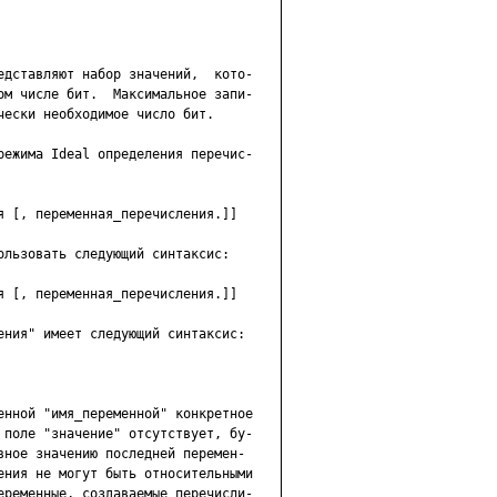
едставляют набор значений,  кото-

ом числе бит.  Максимальное запи-

ески необходимое число бит.

режима Ideal определения перечис-

я [, переменная_перечисления.]]

ользовать следующий синтаксис:

я [, переменная_перечисления.]]

ения" имеет следующий синтаксис:

енной "имя_переменной" конкретное

 поле "значение" отсутствует, бу-

вное значению последней перемен-

ения не могут быть относительными

еременные, создаваемые перечисли-
