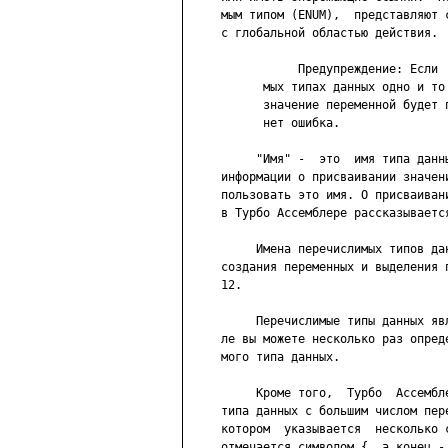
     мым типом (ENUM),  представляют 
     с глобальной областью действия.

                Предупреждение: Если 
           мых типах данных одно и то
           значение переменной будет 
           нет ошибка.

          "Имя" -  это  имя типа данн
     информации о присваивании значен
     пользовать это имя. О присваиван
     в Турбо Ассемблере рассказывается
          Имена перечислимых типов да
     создания переменных и выделения 
     12.

          Перечислимые типы данных яв
     ле вы можете несколько раз опред
     мого типа данных.

          Кроме того,  Турбо  Ассембл
     типа данных с большим числом пер
     котором  указывается  несколько 
     отмечается символом {, а конец - 