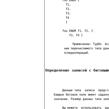
          foo ENUM {                 
            f1,

            f2,

            f3,

            f4

            }

          foo ENUM f1, f2, {

              f3, f4 }                
                Примечание: Турбо  Ас
           нии перечислимого типа дан
           псевдоопераций.

Определение записей с битовым
          Данные типа  записи  предст
     Каждое битовое поле имеет заданн
     значение. Размер данных типа зап
          Вы можете  использовать  да