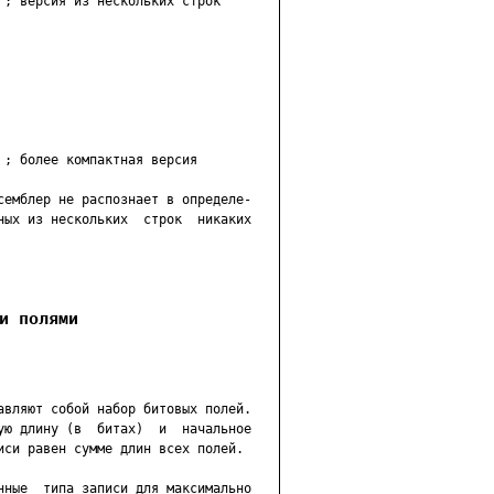
 ; версия из нескольких строк

; более компактная версия

семблер не распознает в определе-

ных из нескольких  строк  никаких

и полями
авляют собой набор битовых полей.

ую длину (в  битах)  и  начальное

иси равен сумме длин всех полей.

нные  типа записи для максимально
