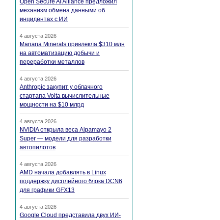
Open Secure AI Alliance предложил
механизм обмена данными об
инцидентах с ИИ
4 августа 2026
Mariana Minerals привлекла $310 млн
на автоматизацию добычи и
переработки металлов
4 августа 2026
Anthropic закупит у облачного
стартапа Volta вычислительные
мощности на $10 млрд
4 августа 2026
NVIDIA открыла веса Alpamayo 2
Super — модели для разработки
автопилотов
4 августа 2026
AMD начала добавлять в Linux
поддержку дисплейного блока DCN6
для графики GFX13
4 августа 2026
Google Cloud представила двух ИИ-