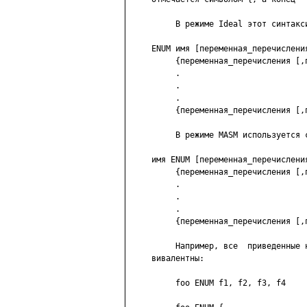
          В режиме Ideal этот синтакси
     ENUM имя [переменная_перечислени
          {переменная_перечисления [,п
          .

          .

          .

          {переменная_перечисления [,п
          В режиме MASM используется с
     имя ENUM [переменная_перечислени
          {переменная_перечисления [,п
          .

          .

          .

          {переменная_перечисления [,п
          Например, все  приведенные 
     вивалентны:

          foo ENUM f1, f2, f3, f4     