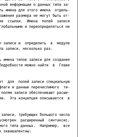
чной информации о данных типа за-

ть имена для этого имена  отдель-

ражения размера не могут быть от-

ие  ссылки.  Имена  полей  записи

глобальными и переопределяться не

п записи и  определить  в  модуле

а записи, несколько раз.

ь имена типов записи для создания

Подробности можно найти  в  Главе

ет  для  полей записи специальную

флаги и данные перечислимого  ти-

 полям записи обеспечивают расши-

ии.  Эта концепция описывается  в

 записи, требующих большого числа

усмотрен  расширенный  синтаксис,

мого типа данных.  Например,  все

 эквивалентны:
