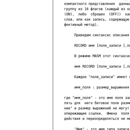
     компактного представления  данны
     группу из 16 флагов (каждый из к
     (ON),  либо  сброшен  (OFF))  ка
     слов, или как запись, содержащую
     фективный метод).

          Приведем синтаксис описания
          RECORD имя [поле_записи [,по
          В режиме MASM этот синтаксис
          имя RECORD [поле_записи [,по
          Каждое "поле_записи" имеет с
          имя_поля : размер_выражения 
     где "имя_поля" - это имя поля за
     лять для  него битовое поле разм
     ние" и размер выражений не могут
     опережающие ссылки.  Имена  поля
     действия и переопределяться не мо
          "Имя" - это имя типа записи