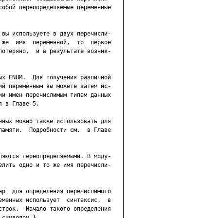
собой переопределяемые переменные

 вы используете в двух перечисли-

 же  имя  переменной,  то  первое

потеряно,  и в результате возник-

ых ENUM.  Для получения различной

ий переменным вы можете затем ис-

ии имен перечислимым типам данных

 в Главе 5.

нных можно также использовать для

памяти.  Подробности см.  в Главе

ляются переопределяемыми. В моду-

елить одно и то же имя перечисли-

ер  для определения перечислимого

еменных использует  синтаксис,  в

строк.  Начало такого определения

символом }.
