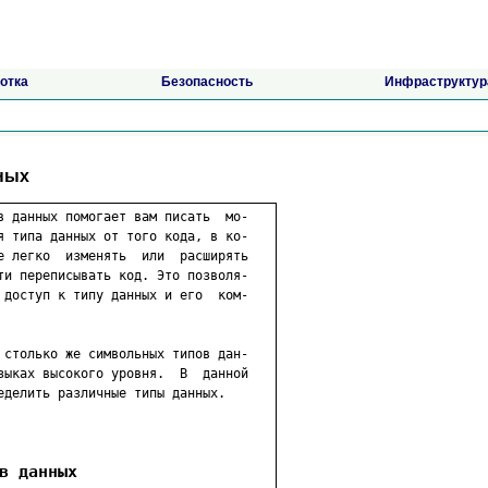
отка
Безопасность
Инфраструктур
нных
в данных помогает вам писать  мо-

я типа данных от того кода, в ко-

е легко  изменять  или  расширять

ти переписывать код. Это позволя-

 доступ к типу данных и его  ком-

 столько же символьных типов дан-

зыках высокого уровня.  В  данной

еделить различные типы данных.

в данных