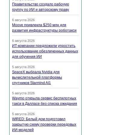
Правительство создало рабочую
группу по ИИ и авторскому праву
6 августа 2026
Moove привлекла $250 млн для
развития инфраструктуры роботакси
6 августа 2026
ИТ-компании предложили упростить
использование обезличенных данных
для обучения ИИ
5 августа 2026
SpaceX выбрала Nvidia для
вычислительной платформы
спутников Starmind AI1
5 августа 2026
Waymo открыла сервис беспилотных
такси в Далласе без списка ожидания
5 августа 2026
WIRED: Белый дом подготовил
закрытую схему проверки передовых
ИИ-моделей