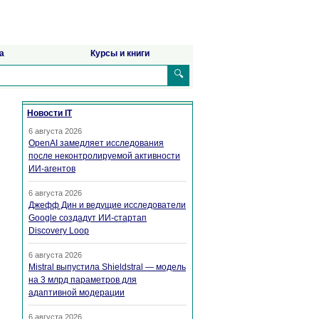
а
Курсы и книги
🔍
Новости IT
6 августа 2026
OpenAI замедляет исследования
после неконтролируемой активности
ИИ-агентов
6 августа 2026
Джефф Дин и ведущие исследователи
Google создадут ИИ-стартап
Discovery Loop
6 августа 2026
Mistral выпустила Shieldstral — модель
на 3 млрд параметров для
адаптивной модерации
6 августа 2026