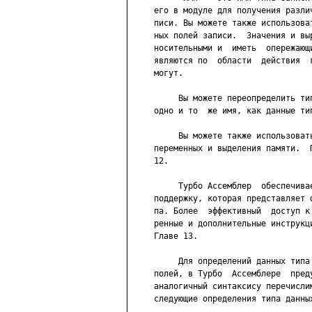
     его в модуле для получения разли
     писи. Вы можете также использова
     ных полей записи.  Значения и вы
     носительными и  иметь  опережающ
     являются по  области  действия  
     могут.

          Вы можете переопределить ти
     одно и то  же имя, как данные тип
          Вы можете также использоват
     переменных и выделения памяти.  
     12.

          Турбо Ассемблер  обеспечива
     поддержку, которая представляет 
     па. Более  эффективный  доступ к
     ренные и дополнительные инструкц
     Главе 13.

          Для определений данных типа
     полей, в Турбо  Ассемблере  пред
     аналогичный синтаксису перечисли
     следующие определения типа данных