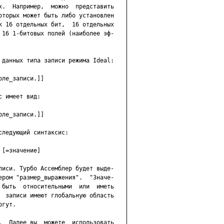
х.  Например,  можно  представить

оторых может быть либо установлен

к 16 отдельных бит,  16 отдельных

 16 1-битовых полей (наиболее эф-

 данных типа записи режима Ideal:

ле_записи.]]

 имеет вид:

ле_записи.]]

ледующий синтаксис:

[=значение]

писи. Турбо Ассемблер будет выде-

ером "размер_выражения".  "Значе-

 быть  относительными  или  иметь

  записи имеют глобальную область

гут.

.  Далее вы  можете  использовать
