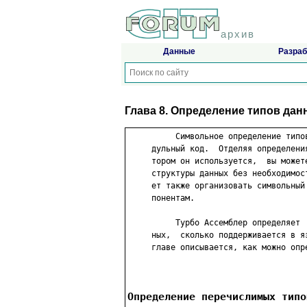
архив
Данные
Разраб
Глава 8. Определение типов да
          Символьное определение типо
     дульный код.  Отделяя определени
     тором он используется,  вы может
     структуры данных без необходимос
     ет также организовать символьный
     понентам.

          Турбо Ассемблер определяет 
     ных,  сколько поддерживается в я
     главе описывается, как можно опр
Определение перечислимых типо