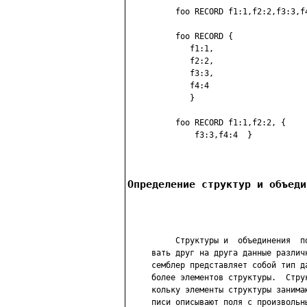
          foo RECORD f1:1,f2:2,f3:3,f4
          foo RECORD {                
             f1:1,                    
             f2:2,

             f3:3,

             f4:4

             }

          foo RECORD f1:1,f2:2, {    
              f3:3,f4:4  }

Определение структур и объеди
          Структуры и  объединения  п
     вать друг на друга данные различ
     семблер представляет собой тип д
     более элементов структуры.  Стру
     кольку элементы структуры занима
     писи описывают поля с произвольн