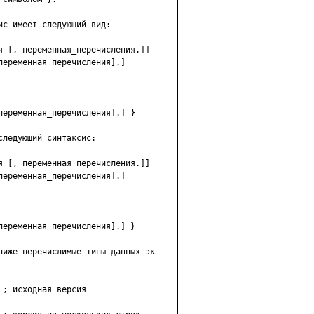
с имеет следующий вид:

я [, переменная_перечисления.]]

еременная_перечисления].]

еременная_перечисления].] }

ледующий синтаксис:

я [, переменная_перечисления.]]

еременная_перечисления].]

еременная_перечисления].] }

ниже перечислимые типы данных эк-

; исходная версия
