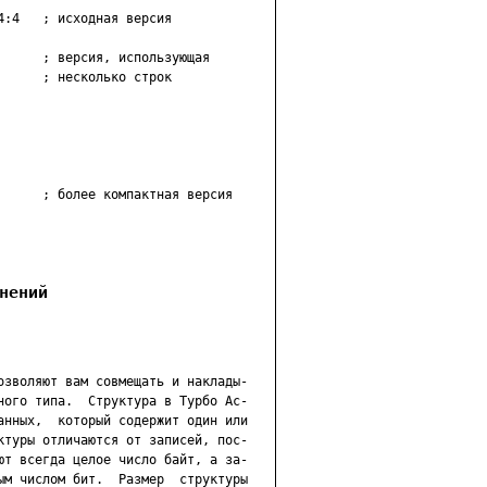
:4   ; исходная версия

     ; версия, использующая

     ; несколько строк

      ; более компактная версия

нений
озволяют вам совмещать и наклады-

ного типа.  Структура в Турбо Ас-

анных,  который содержит один или

ктуры отличаются от записей, пос-

ют всегда целое число байт, а за-

ым числом бит.  Размер  структуры
