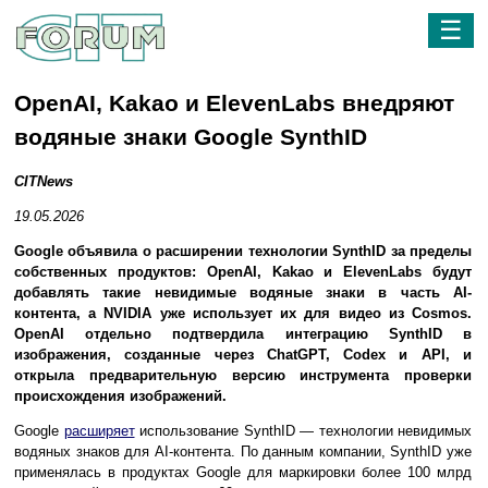
☰
OpenAI, Kakao и ElevenLabs внедряют
водяные знаки Google SynthID
CITNews
19.05.2026
Google объявила о расширении технологии SynthID за пределы
собственных продуктов: OpenAI, Kakao и ElevenLabs будут
добавлять такие невидимые водяные знаки в часть AI-
контента, а NVIDIA уже использует их для видео из Cosmos.
OpenAI отдельно подтвердила интеграцию SynthID в
изображения, созданные через ChatGPT, Codex и API, и
открыла предварительную версию инструмента проверки
происхождения изображений.
Google
расширяет
использование SynthID — технологии невидимых
водяных знаков для AI-контента. По данным компании, SynthID уже
применялась в продуктах Google для маркировки более 100 млрд