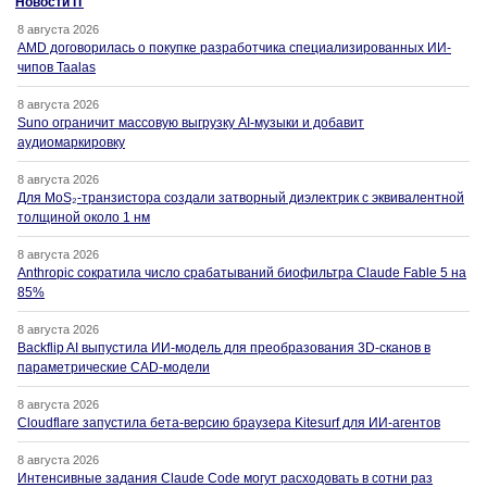
Новости IT
8 августа 2026
AMD договорилась о покупке разработчика специализированных ИИ-
чипов Taalas
8 августа 2026
Suno ограничит массовую выгрузку AI-музыки и добавит
аудиомаркировку
8 августа 2026
Для MoS₂-транзистора создали затворный диэлектрик с эквивалентной
толщиной около 1 нм
8 августа 2026
Anthropic сократила число срабатываний биофильтра Claude Fable 5 на
85%
8 августа 2026
Backflip AI выпустила ИИ-модель для преобразования 3D-сканов в
параметрические CAD-модели
8 августа 2026
Cloudflare запустила бета-версию браузера Kitesurf для ИИ-агентов
8 августа 2026
Интенсивные задания Claude Code могут расходовать в сотни раз