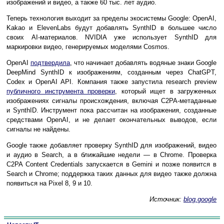
изображений и видео, а также 60 тыс. лет аудио.
Теперь технология выходит за пределы экосистемы Google: OpenAI,
Kakao и ElevenLabs будут добавлять SynthID в большее число
своих AI-материалов. NVIDIA уже использует SynthID для
маркировки видео, генерируемых моделями Cosmos.
OpenAI
подтвердила
, что начинает добавлять водяные знаки Google
DeepMind SynthID к изображениям, созданным через ChatGPT,
Codex и OpenAI API. Компания также запустила research preview
публичного инструмента проверки
, который ищет в загруженных
изображениях сигналы происхождения, включая C2PA-метаданные
и SynthID. Инструмент пока рассчитан на изображения, созданные
средствами OpenAI, и не делает окончательных выводов, если
сигналы не найдены.
Google также добавляет проверку SynthID для изображений, видео
и аудио в Search, а в ближайшие недели — в Chrome. Проверка
C2PA Content Credentials запускается в Gemini и позже появится в
Search и Chrome; поддержка таких данных для видео также должна
появиться на Pixel 8, 9 и 10.
Источник:
blog.google