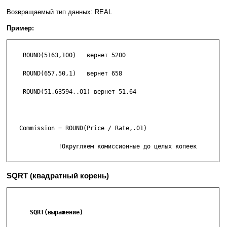
Возвращаемый тип данных: REAL
Пример:
    ROUND(5163,100)   вернет 5200

    ROUND(657.50,1)   вернет 658

    ROUND(51.63594,.O1) вернет 51.64

   Commission = ROUND(Price / Rate,.01)

              !Округляем комиссионные до целых копеек

SQRT (квадратный корень)
      SQRT(выражение)
