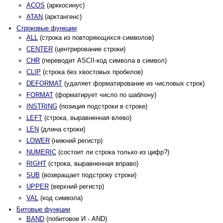
ACOS
(арккосинус)
ATAN
(арктангенс)
Строковые функции
ALL
(строка из повторяющихся символов)
CENTER
(центрирование строки)
CHR
(переводит ASCII-код символа в символ)
CLIP
(строка без хвостовых пробелов)
DEFORMAT
(удаляет форматирование из числовых строк)
FORMAT
(форматирует число по шаблону)
INSTRING
(позиция подстроки в строке)
LEFT
(строка, выравненная влево)
LEN
(длина строки)
LOWER
(нижний регистр)
NUMERIC
(состоит ли строка только из цифр?)
RIGHT
(строка, выравненная вправо)
SUB
(возвращает подстроку строки)
UPPER
(верхний регистр)
VAL
(код символа)
Битовые функции
BAND
(побитовое И - AND)