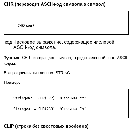
CHR (переводит ASCII-код символа в символ)
      CHR(код)

код
Числовое выражение, содержащее числовой
ASCII-код символа.
Функция CHR возвращает символ, представленный его ASCII-
кодом.
Возвращаемый тип данных: STRING
Пример:
    Stringvar = CHR(122)  !Строчная "z"

    Stringvar = CHR(239)  !Строчная "я"

CLIP (строка без хвостовых пробелов)