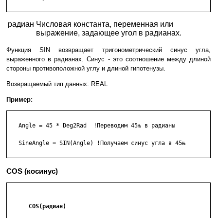
радиан
Числовая константа, переменная или
выражение, задающее угол в радианах.
Функция SIN возвращает тригонометрический синус угла,
выраженного в радианах. Синус - это соотношение между длиной
стороны противоположной углу и длиной гипотенузы.
Возвращаемый тип данных: REAL
Пример:
   Angle = 45 * Deg2Rad  !Переводим 45њ в радианы

   SineAngle = SIN(Angle) !Получаем синус угла в 45њ

COS (косинус)
      COS(радиан)
