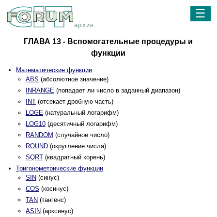
☰
архив
ГЛАВА 13 - Вспомогательные процедуры и
функции
Математические функции
ABS
(абсолютное значение)
INRANGE
(попадает ли число в заданный диапазон)
INT
(отсекает дробную часть)
LOGE
(натуральный логарифм)
LOG10
(десятичный логарифм)
RANDOM
(случайное число)
ROUND
(округление числа)
SQRT
(квадратный корень)
Тригонометрические функции
SIN
(синус)
COS
(косинус)
TAN
(тангенс)
ASIN
(арксинус)