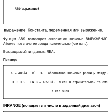
      ABS(выражение)
выражение
Константа, переменная или выражение.
Функция ABS возвращает абсолютное значение ВЫРАЖЕНИЯ.
Абсолютное значение всегда положительно (или ноль).
Возвращаемый тип данных: REAL
Пример:
    C = ABS(A - B)  !C - абсолютное значение разницы между A и
    IF B < 0 THEN B = ABS(B).  !Если B отрицательно, то сменит
   			   ! его знак

INRANGE (попадает ли число в заданный диапазон)