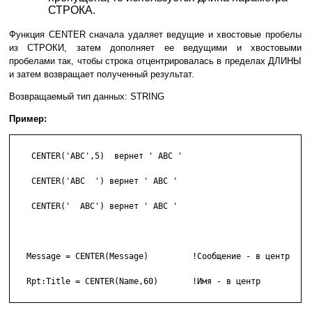
СТРОКА.
Функция CENTER сначала удаляет ведущие и хвостовые пробелы
из СТРОКИ, затем дополняет ее ведущими и хвостовыми
пробелами так, чтобы строка отцентрировалась в пределах ДЛИНЫ
и затем возвращает полученный результат.
Возвращаемый тип данных: STRING
Пример:
    CENTER('ABC',5)  вернет ' ABC '

    CENTER('ABC  ') вернет ' ABC '

    CENTER('  ABC') вернет ' ABC '

   Message = CENTER(Message)         !Сообщение - в центр

   Rpt:Title = CENTER(Name,60)       !Имя - в центр
