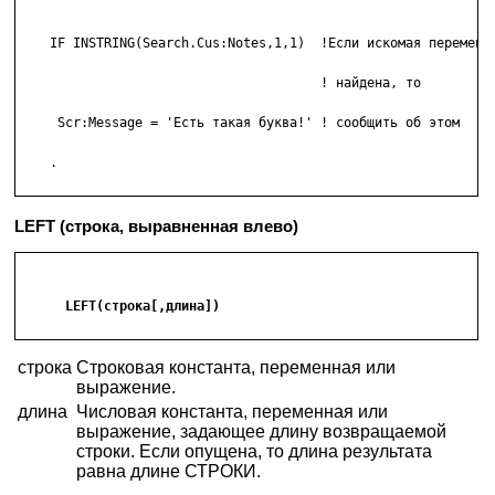
    IF INSTRING(Search.Cus:Notes,1,1)  !Если искомая переменна
                                       ! найдена, то

     Scr:Message = 'Есть такая буква!' ! сообщить об этом

    .

LEFT (строка, выравненная влево)
      LEFT(строка[,длина])

строка
Строковая константа, переменная или
выражение.
длина
Числовая константа, переменная или
выражение, задающее длину возвращаемой
строки. Если опущена, то длина результата
равна длине СТРОКИ.