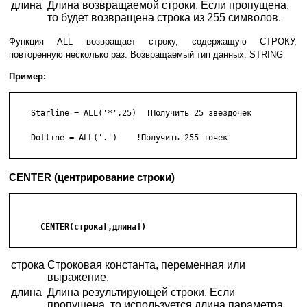
длина
Длина возвращаемой строки. Если пропущена,
то будет возвращена строка из 255 символов.
Функция ALL возвращает строку, содержащую СТРОКУ,
повторенную несколько раз. Возвращаемый тип данных: STRING
Пример:
    Starline = ALL('*',25)  !Получить 25 звездочек

    Dotline = ALL('.')    !Получить 255 точек

CENTER (центрирование строки)
      CENTER(строка[,длина])

строка
Строковая константа, переменная или
выражение.
длина
Длина результирующей строки. Если
пропущена, то используется длина параметра