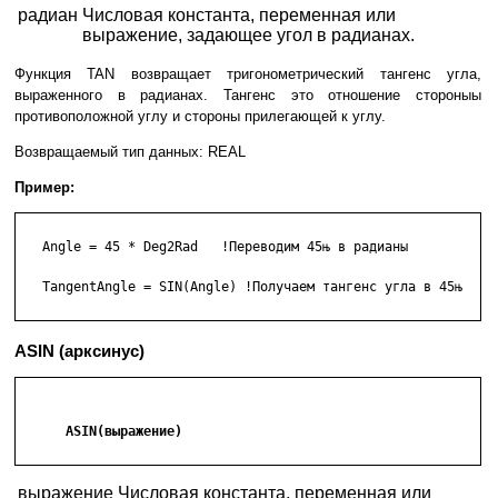
радиан
Числовая константа, переменная или
выражение, задающее угол в радианах.
Функция TAN возвращает тригонометрический тангенс угла,
выраженного в радианах. Тангенс это отношение стороныы
противоположной углу и стороны прилегающей к углу.
Возвращаемый тип данных: REAL
Пример:
   Angle = 45 * Deg2Rad   !Переводим 45њ в радианы

   TangentAngle = SIN(Angle) !Получаем тангенс угла в 45њ

ASIN (арксинус)
      ASIN(выражение)

выражение
Числовая константа, переменная или