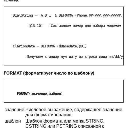
Пример:
    DialString = 'ATDT1' & DEFORMAT(Phone,@P(###)###-####P) & 
           '@13,10)'  !Составляем номер для набора модемом

    ClarionDate = DEFORMAT(dBaseDate,@D1)

          !Получаем стандартную дату из строки вида mm/dd/yy

FORMAT (форматирует число по шаблону)
      FORMAT(значение,шаблон)

значение
Числовое выражение, содержащее значение
для форматирования.
шаблон
Шаблон формата или метка STRING,
CSTRING или PSTRING описанной с