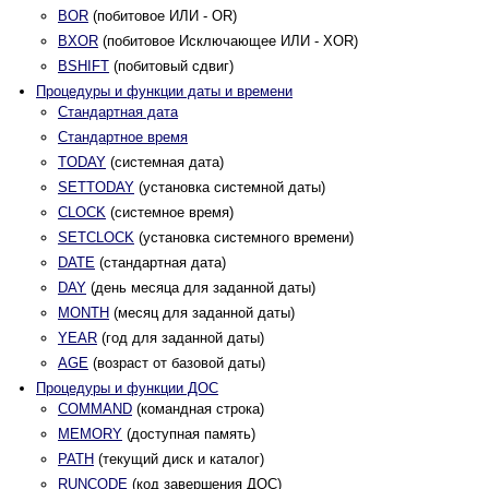
BOR
(побитовое ИЛИ - OR)
BXOR
(побитовое Исключающее ИЛИ - XOR)
BSHIFT
(побитовый сдвиг)
Процедуры и функции даты и времени
Стандартная дата
Стандартное время
TODAY
(системная дата)
SETTODAY
(установка системной даты)
CLOCK
(системное время)
SETCLOCK
(установка системного времени)
DATE
(стандартная дата)
DAY
(день месяца для заданной даты)
MONTH
(месяц для заданной даты)
YEAR
(год для заданной даты)
AGE
(возраст от базовой даты)
Процедуры и функции ДОС
COMMAND
(командная строка)
MEMORY
(доступная память)
PATH
(текущий диск и каталог)
RUNCODE
(код завершения ДОС)