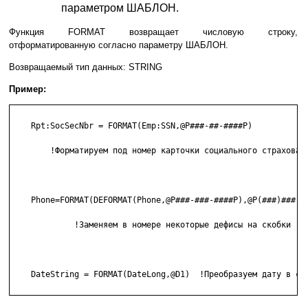
параметром ШАБЛОН.
Функция FORMAT возвращает числовую строку,
отформатированную согласно параметру ШАБЛОН.
Возвращаемый тип данных: STRING
Пример:
    Rpt:SocSecNbr = FORMAT(Emp:SSN,@P###-##-####P)

        !Форматируем под номер карточки социального страховани
    Phone=FORMAT(DEFORMAT(Phone,@P###-###-####P),@P(###)###-##
             !Заменяем в номере некоторые дефисы на скобки

    DateString = FORMAT(DateLong,@D1)  !Преобразуем дату в стр