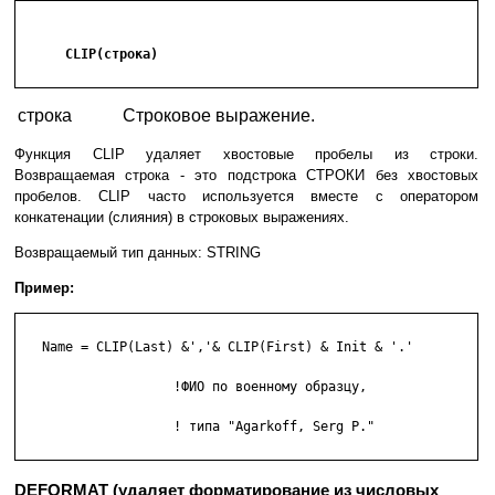
      CLIP(строка)

строка
Строковое выражение.
Функция CLIP удаляет хвостовые пробелы из строки.
Возвращаемая строка - это подстрока СТРОКИ без хвостовых
пробелов. CLIP часто используется вместе с оператором
конкатенации (слияния) в строковых выражениях.
Возвращаемый тип данных: STRING
Пример:
   Name = CLIP(Last) &','& CLIP(First) & Init & '.'

                    !ФИО по военному образцу,

                    ! типа "Agarkoff, Serg P."

DEFORMAT (удаляет форматирование из числовых