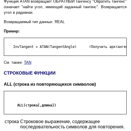
Функция ATAN возвращает ОБРАТНЫЙ тангенсу "Обратить тангенс"
означает "найти угол, имеющий заданный тангенс". Возвращается
угол в радианах.
Возвращаемый тип данных: REAL
Пример:
    InvTangent = ATAN(TangentAngle)      !Получить арктангенс

См. также:
TAN
СТРОКОВЫЕ ФУНКЦИИ
ALL (строка из повторяющихся символов)
      ALL(строка[,длина])

строка
Строковое выражение, содержащее
последовательность символов для повторения.