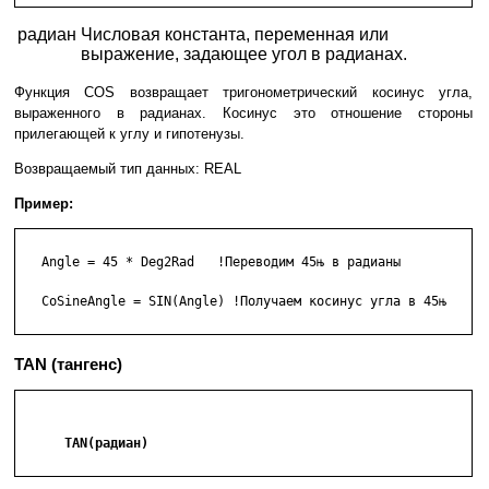
радиан
Числовая константа, переменная или
выражение, задающее угол в радианах.
Функция COS возвращает тригонометрический косинус угла,
выраженного в радианах. Косинус это отношение стороны
прилегающей к углу и гипотенузы.
Возвращаемый тип данных: REAL
Пример:
   Angle = 45 * Deg2Rad   !Переводим 45њ в радианы

   CoSineAngle = SIN(Angle) !Получаем косинус угла в 45њ

TAN (тангенс)
      TAN(радиан)
