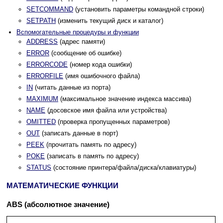
SETCOMMAND
(установить параметры командной строки)
SETPATH
(изменить текущий диск и каталог)
Вспомогательные процедуры и функции
ADDRESS
(адрес памяти)
ERROR
(сообщение об ошибке)
ERRORCODE
(номер кода ошибки)
ERRORFILE
(имя ошибочного файла)
IN
(читать данные из порта)
MAXIMUM
(максимальное значение индекса массива)
NAME
(досовское имя файла или устройства)
OMITTED
(проверка пропущенных параметров)
OUT
(записать данные в порт)
PEEK
(прочитать память по адресу)
POKE
(записать в память по адресу)
STATUS
(состояние принтера/файла/диска/клавиатуры)
МАТЕМАТИЧЕСКИЕ ФУНКЦИИ
ABS (абсолютное значение)