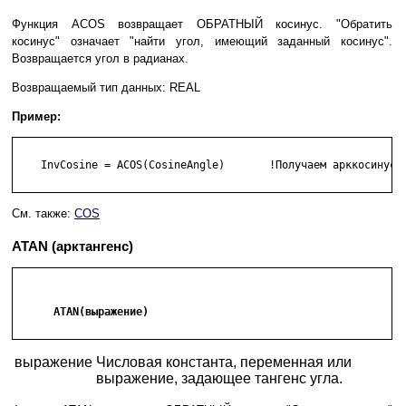
Функция ACOS возвращает ОБРАТНЫЙ косинус. "Обратить
косинус" означает "найти угол, имеющий заданный косинус".
Возвращается угол в радианах.
Возвращаемый тип данных: REAL
Пример:
    InvCosine = ACOS(CosineAngle)       !Получаем арккосинус

См. также:
COS
ATAN (арктангенс)
      ATAN(выражение)

выражение
Числовая константа, переменная или
выражение, задающее тангенс угла.