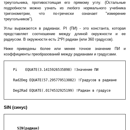
треугольника, противостоящая его прямому углу. (Остальные
подробности можно узнать из любого нормального учебника
тригонометрии, что по-гречески означает "измерение
треугольников").
Углы выражаются в радианах. PI (ПИ) - это константа, которая
представляет соотношение между длиной окружности и ее
радиусом. В окружности есть 2*Pl радиан (или 360 градусов).
Ниже приведены более или менее точное значение ПИ и
коэффициенты преобразований между радианами и градусами.
    Pi    EQUATE(3.1415926535898) !Значение ПИ

    Rad2Deg EQUATE(57.295779513082) !Градусов в радиане

    Deg2Rad EQUATE(.0174532925199) !Радиан в градусе

SIN (синус)
      SIN(радиан)
