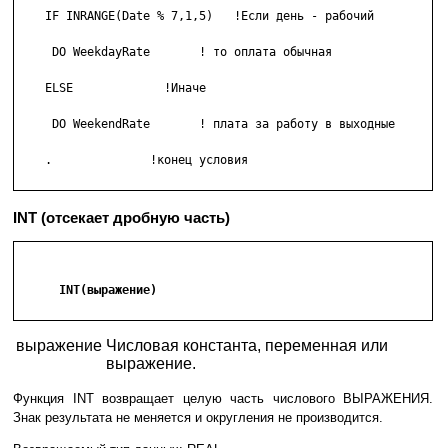
    IF INRANGE(Date % 7,1,5)   !Если день - рабочий

     DO WeekdayRate       ! то оплата обычная

    ELSE             !Иначе

     DO WeekendRate       ! плата за работу в выходные

    .              !конец условия

INT (отсекает дробную часть)
      INT(выражение)

выражение
Числовая константа, переменная или
выражение.
Функция INT возвращает целую часть числового ВЫРАЖЕНИЯ.
Знак результата не меняется и округления не производится.