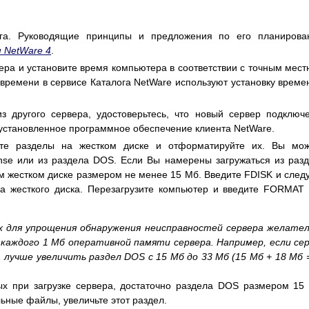
га. Руководящие принципы и предложения по его планирова
 NetWare 4
.
ера и установите время компьютера в соответствии с точным мес
времени в сервисе Каталога NetWare используют установку време
 другого сервера, удостоверьтесь, что новый сервер подключ
 установленное программное обеспечение клиента NetWare.
ите разделы на жестком диске и отформатируйте их. Вы мож
ense или из раздела DOS. Если Вы намерены загружаться из раз
 жестком диске размером не менее 15 Mб. Введите FDISK и след
ла жесткого диска. Перезагрузите компьютер и введите FORMAT
х для упрощения обнаружения неисправностей сервера желате
 каждого 1 Мб оперативной памяти сервера. Например, если се
лучше увеличить раздел DOS с 15 Мб до 33 Мб (15 Мб + 18 Мб 
х при загрузке сервера, достаточно раздела DOS размером 15
ьные файлы, увеличьте этот раздел.