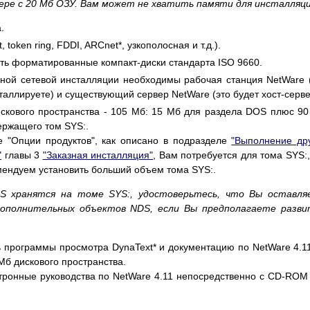
ере с 20 Мб ОЗУ. Вам может не хватить памяти для инсталляци
.
token ring, FDDI, ARCnet*, узкополосная и т.д.).
ть форматированные компакт-диски стандарта ISO 9660.
нной сетевой инсталляции необходимы рабочая станция NetWare 
таллируете) и существующий сервер NetWare (это будет хост-серве
кового пространства - 105 Мб: 15 Мб для раздела DOS плюс 9
ержащего том SYS:.
 "Опции продуктов", как описано в подразделе
"Выполнение др
"
главы 3
"Заказная инсталляция"
, Вам потребуется для тома SYS:,
ендуем установить больший объем тома SYS:.
S хранятся на томе SYS:, удостоверьтесь, что Вы оставля
ополнительных объектов NDS, если Вы предполагаете разви
 программы просмотра DynaText* и документацию по NetWare 4.1
Мб дискового пространства.
ктронные руководства по NetWare 4.11 непосредственно с CD-ROM