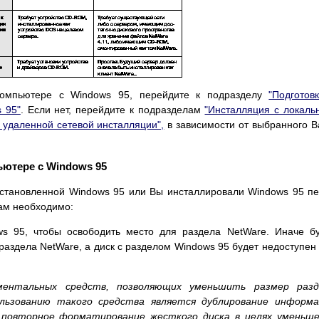
компьютере с Windows 95, перейдите к подразделу
"Подготов
 95"
. Если нет, перейдите к подразделам
"Инсталляция с локаль
 удаленной сетевой инсталляции",
в зависимости от выбранного 
ьютере с Windows 95
установленной Windows 95 или Вы инсталлировали Windows 95 п
ам необходимо:
s 95, чтобы освободить место для раздела NetWare. Иначе б
раздела NetWare, а диск с разделом Windows 95 будет недоступен
ментальных средств, позволяющих уменьшить размер разд
льзованию такого средства является дублирование информа
и повторное форматирование жесткого диска в целях уменьш