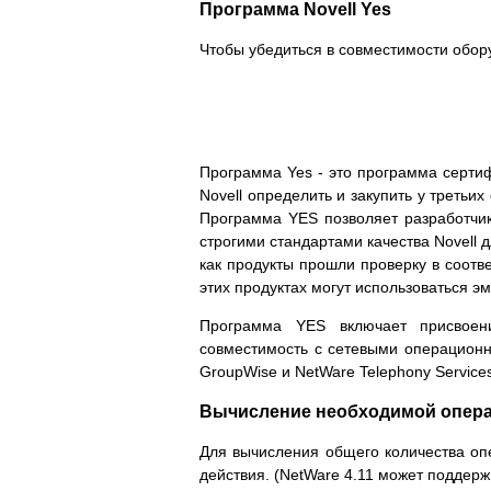
Программа Novell Yes
Чтобы убедиться в совместимости обор
Программа Yes - это программа сертиф
Novell определить и закупить у треть
Программа YES позволяет разработчик
строгими стандартами качества Novell 
как продукты прошли проверку в соотв
этих продуктах могут использоваться э
Программа YES включает присвоени
совместимость с сетевыми операционн
GroupWise и NetWare Telephony Services
Вычисление необходимой опера
Для вычисления общего количества оп
действия. (NetWare 4.11 может поддержи