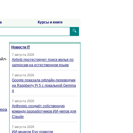
а
Курсы и книги
🔍
Новости IT
7 августа 2026
айл-
Airbnb протестирует поиск жилья по
запросам на естественном языке
7 августа 2026
Google показала офлайн-переводчик
на Raspberry Pi 5 с локальной Gemma
4
7 августа 2026
Anthropic создаёт собственную
вера
команду разработчиков ИИ-чипов для
Claude
7 августа 2026
ИИ-модели Evo помогли