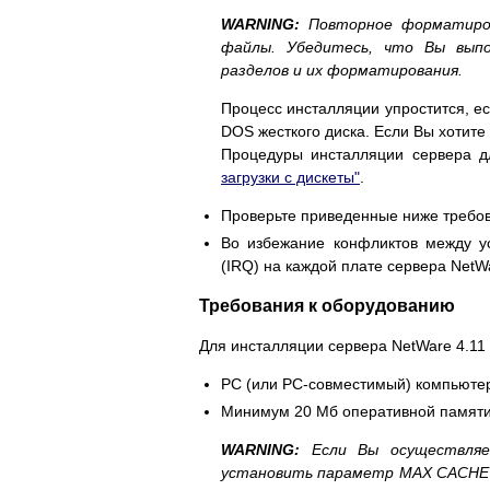
WARNING:
Повторное форматиро
файлы. Убедитесь, что Вы выпо
разделов и их форматирования.
Процесс инсталляции упростится, ес
DOS жесткого диска. Если Вы хотите 
Процедуры инсталляции сервера д
загрузки с дискеты"
.
Проверьте приведенные ниже требов
Во избежание конфликтов между ус
(IRQ) на каждой плате сервера NetW
Требования к оборудованию
Для инсталляции сервера NetWare 4.1
PC (или PC-совместимый) компьютер
Минимум 20 Мб оперативной памяти
WARNING:
Если Вы осуществляе
установить параметр MAX CACHE S