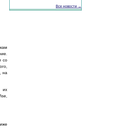
Все новости →
икам
ние.
и со
ого,
, на
 их
ise,
ниже