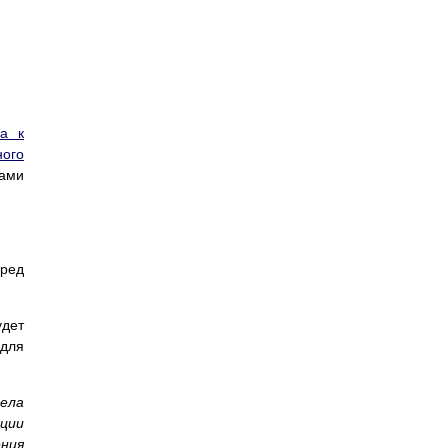
ка к
ного
Вами
еред
удет
 для
ела
ции
ения