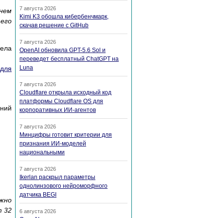
7 августа 2026
нем
Kimi K3 обошла кибербенчмарк,
его
скачав решение с GitHub
7 августа 2026
дела
OpenAI обновила GPT-5.6 Sol и
переведет бесплатный ChatGPT на
Luna
 для
7 августа 2026
Cloudflare открыла исходный код
платформы Cloudflare OS для
аний
корпоративных ИИ-агентов
7 августа 2026
Минцифры готовит критерии для
признания ИИ-моделей
национальными
7 августа 2026
Ikerlan раскрыл параметры
однолинзового нейроморфного
датчика BEGI
жно
т 32
6 августа 2026