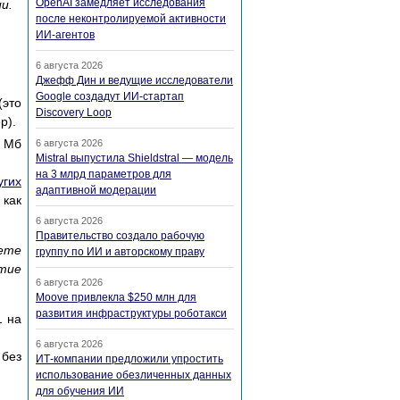
OpenAI замедляет исследования
и.
после неконтролируемой активности
ИИ-агентов
6 августа 2026
Джефф Дин и ведущие исследователи
Google создадут ИИ-стартап
(это
Discovery Loop
р).
0 Мб
6 августа 2026
Mistral выпустила Shieldstral — модель
на 3 млрд параметров для
угих
адаптивной модерации
 как
6 августа 2026
Правительство создало рабочую
ете
группу по ИИ и авторскому праву
тие
6 августа 2026
Moove привлекла $250 млн для
развития инфраструктуры роботакси
1 на
6 августа 2026
 без
ИТ-компании предложили упростить
использование обезличенных данных
для обучения ИИ