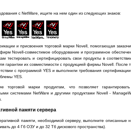
удования с NetWare, ищите на нем один из следующих знаков:
икации и присвоения торговой марки Novell, помогающая заказч
их фирм Novell-совместимое оборудование и программное обеспече
ам тестировать и сертифицировать свои продукты в соответстви
для гарантии их совместимости с продукцией фирмы Novell. После т
етствии с программой YES и выполнили требования сертификации
мблемы YES.
е торговой марки продуктам, что позволяет гарантировать
ыми системами NetWare и другими продуктами Novell - ManageW
.
тивной памяти сервера
еративной памяти, необходимой серверу, выполните описанные 
вать до 4 Гб ОЗУ и до 32 Тб дискового пространства).