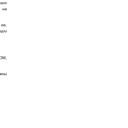
жет
 на
 ее,
ции
ROM,
жны