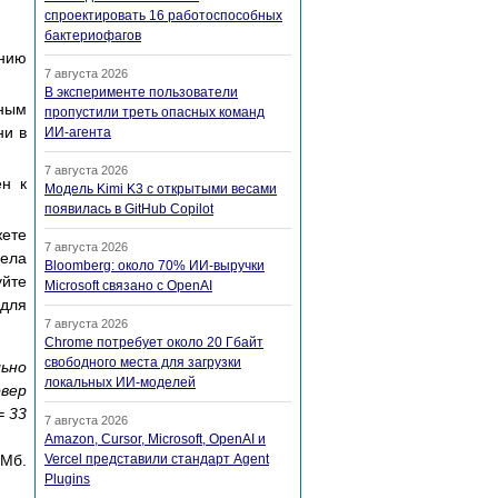
спроектировать 16 работоспособных
бактериофагов
нию
7 августа 2026
В эксперименте пользователи
тным
пропустили треть опасных команд
ни в
ИИ-агента
7 августа 2026
ен к
Модель Kimi K3 с открытыми весами
появилась в GitHub Copilot
ете
7 августа 2026
дела
Bloomberg: около 70% ИИ-выручки
уйте
Microsoft связано с OpenAI
 для
7 августа 2026
Chrome потребует около 20 Гбайт
свободного места для загрузки
льно
локальных ИИ-моделей
рвер
= 33
7 августа 2026
Amazon, Cursor, Microsoft, OpenAI и
 Мб.
Vercel представили стандарт Agent
Plugins