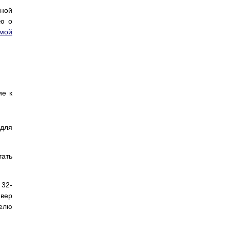
ной
ию о
мой
ие к
 для
тать
 32-
йвер
елю