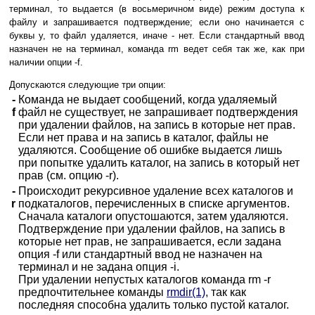
терминал, то выдается (в восьмеричном виде) режим доступа к
файлу и запрашивается подтверждение; если оно начинается с
буквы y, то файл удаляется, иначе - нет. Если стандартный ввод
назначен не на терминал, команда rm ведет себя так же, как при
наличии опции -f.
Допускаются следующие три опции:
-
Команда не выдает сообщений, когда удаляемый
f
файл не существует, не запрашивает подтверждения
при удалении файлов, на запись в которые нет прав.
Если нет права и на запись в каталог, файлы не
удаляются. Сообщение об ошибке выдается лишь
при попытке удалить каталог, на запись в который нет
прав (см. опцию -r).
-
Происходит рекурсивное удаление всех каталогов и
r
подкаталогов, перечисленных в списке аргументов.
Сначала каталоги опустошаются, затем удаляются.
Подтверждение при удалении файлов, на запись в
которые нет прав, не запрашивается, если задана
опция -f или стандартный ввод не назначен на
терминал и не задана опция -i.
При удалении непустых каталогов команда rm -r
предпочтительнее команды
rmdir(1)
, так как
последняя способна удалить только пустой каталог.