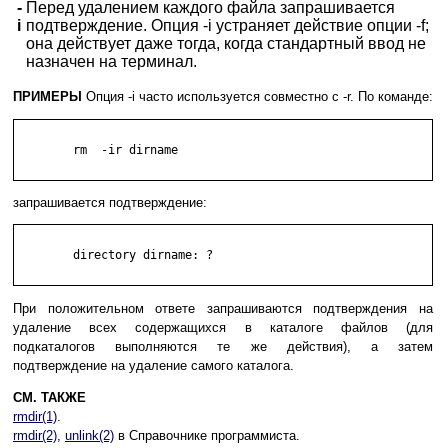
-
Перед удалением каждого файла запрашивается
i
подтверждение. Опция -i устраняет действие опции -f;
она действует даже тогда, когда стандартный ввод не
назначен на терминал.
ПРИМЕРЫ
Опция -i часто используется совместно с -r. По команде:
	rm  -ir dirname

запрашивается подтверждение:
	directory dirname: ?

При положительном ответе запрашиваются подтверждения на
удаление всех содержащихся в каталоге файлов (для
подкаталогов выполняются те же действия), а затем
подтверждение на удаление самого каталога.
СМ. ТАКЖЕ
rmdir(1)
.
rmdir(2)
,
unlink(2)
в Справочнике программиста.