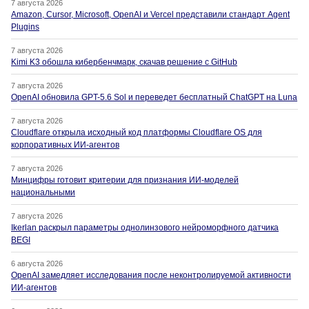
7 августа 2026
Amazon, Cursor, Microsoft, OpenAI и Vercel представили стандарт Agent
Plugins
7 августа 2026
Kimi K3 обошла кибербенчмарк, скачав решение с GitHub
7 августа 2026
OpenAI обновила GPT-5.6 Sol и переведет бесплатный ChatGPT на Luna
7 августа 2026
Cloudflare открыла исходный код платформы Cloudflare OS для
корпоративных ИИ-агентов
7 августа 2026
Минцифры готовит критерии для признания ИИ-моделей
национальными
7 августа 2026
Ikerlan раскрыл параметры однолинзового нейроморфного датчика
BEGI
6 августа 2026
OpenAI замедляет исследования после неконтролируемой активности
ИИ-агентов