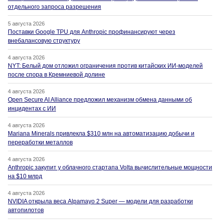
отдельного запроса разрешения
5 августа 2026
Поставки Google TPU для Anthropic профинансируют через
внебалансовую структуру
4 августа 2026
NYT: Белый дом отложил ограничения против китайских ИИ-моделей
после спора в Кремниевой долине
4 августа 2026
Open Secure AI Alliance предложил механизм обмена данными об
инцидентах с ИИ
4 августа 2026
Mariana Minerals привлекла $310 млн на автоматизацию добычи и
переработки металлов
4 августа 2026
Anthropic закупит у облачного стартапа Volta вычислительные мощности
на $10 млрд
4 августа 2026
NVIDIA открыла веса Alpamayo 2 Super — модели для разработки
автопилотов