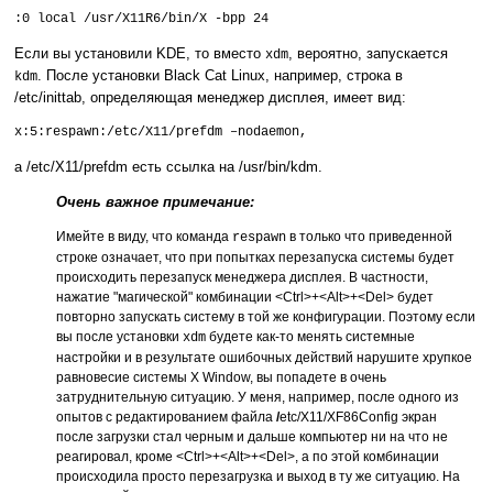
:0 local /usr/X11R6/bin/X -bpp 24
Если вы установили KDE, то вместо
, вероятно, запускается
xdm
. После установки Black Cat Linux, например, строка в
kdm
/etc/inittab, определяющая менеджер дисплея, имеет вид:
x:5:respawn:/etc/X11/prefdm –nodaemon,
а /etc/X11/prefdm есть ссылка на /usr/bin/kdm.
Очень важное примечание:
Имейте в виду, что команда
в только что приведенной
respawn
строке означает, что при попытках перезапуска системы будет
происходить перезапуск менеджера дисплея. В частности,
нажатие "магической" комбинации <Ctrl>+<Alt>+<Del> будет
повторно запускать систему в той же конфигурации. Поэтому если
вы после установки
будете как-то менять системные
xdm
настройки и в результате ошибочных действий нарушите хрупкое
равновесие системы X Window, вы попадете в очень
затруднительную ситуацию. У меня, например, после одного из
опытов с редактированием файла
/
etc/X11/XF86Config экран
после загрузки стал черным и дальше компьютер ни на что не
реагировал, кроме <Ctrl>+<Alt>+<Del>, а по этой комбинации
происходила просто перезагрузка и выход в ту же ситуацию. На