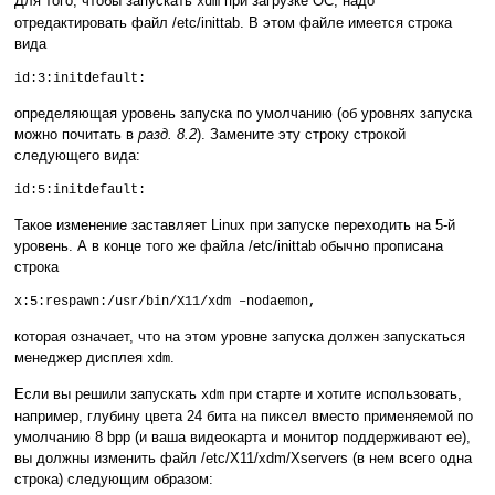
Для того, чтобы запускать
при загрузке ОС, надо
xdm
отредактировать файл /etc/inittab.
В этом файле имеется строка
вида
id:3:initdefault:
определяющая уровень запуска по умолчанию (об уровнях запуска
можно почитать в
разд. 8.2
). Замените эту строку строкой
следующего вида:
id:5:initdefault:
Такое изменение заставляет Linux при запуске переходить на 5-й
уровень. А в конце того же файла /etc/inittab обычно прописана
строка
x:5:respawn:/usr/bin/X11/xdm –nodaemon,
которая означает, что на этом уровне запуска должен запускаться
менеджер дисплея
.
xdm
Если вы решили запускать
при старте и хотите использовать,
xdm
например, глубину цвета 24 бита на пиксел вместо применяемой по
умолчанию 8 bpp (и ваша видеокарта и монитор поддерживают ее),
вы должны изменить файл /etc/X11/xdm/Xservers (в нем всего одна
строка) следующим образом: