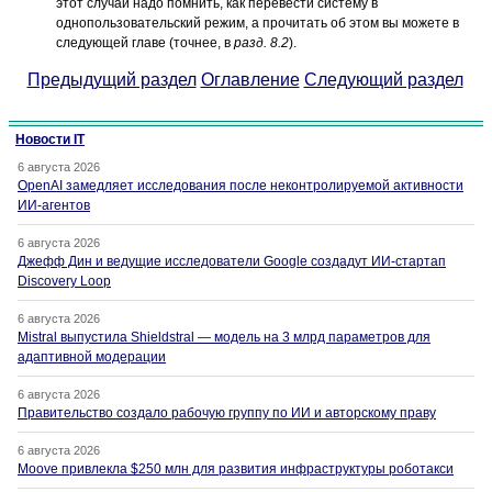
этот случай надо помнить, как перевести систему в
однопользовательский режим, а прочитать об этом вы можете в
следующей главе (точнее, в
разд. 8.2
).
Предыдущий раздел
Оглавление
Следующий раздел
Новости IT
6 августа 2026
OpenAI замедляет исследования после неконтролируемой активности
ИИ-агентов
6 августа 2026
Джефф Дин и ведущие исследователи Google создадут ИИ-стартап
Discovery Loop
6 августа 2026
Mistral выпустила Shieldstral — модель на 3 млрд параметров для
адаптивной модерации
6 августа 2026
Правительство создало рабочую группу по ИИ и авторскому праву
6 августа 2026
Moove привлекла $250 млн для развития инфраструктуры роботакси