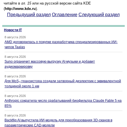
читайте в
гл. 15
или на русской версии сайта KDE
(
http://www.kde.ru
).
Предыдущий раздел
Оглавление
Следующий раздел
Новости IT
8 августа 2026
AMD договорилась о покупке разработчика специализированных ИИ-
чипов Taalas
8 августа 2026
Suno ограничит массовую выгрузку AI-музыки и добавит
аудиомаркировку
8 августа 2026
Для MoS₂-транзистора создали затворный диэлектрик с эквивалентной
толщиной около 1 нм
8 августа 2026
Anthropic сократила число срабатываний биофильтра Claude Fable 5 на
85%
8 августа 2026
Backflip AI выпустила ИИ-модель для преобразования 3D-сканов в
параметрические CAD-модели