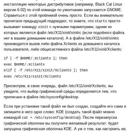
инсталляции некоторых дистрибутивов (например, Black Cat Linux
версии 6.02) по этой команде по умолчанию запускается GNOME.
Справиться с этой проблемой очень просто. Если вы внимательно
прочитали предыдущий подраздел, то знаете, что
просто
startx
вызывает команду
с нужными параметрами, одним из
xinit
которых является файл /etc/X11/xinit/xinitrc (если подобного файла
нет в вашем домашнем каталоге). А в файле /etc/X11/xinit/xinitrc
производится вызов либо файла Xclients из домашнего каталога
пользователя, либо общесистемного файла /etc/X11/xinit/Xclients:
if [ -f $HOME/.Xclients ]; then
exec $HOME/.Xclients
elif [ -f /etc/X11/xinit/Xclients ]; then
exec /etc/X11/xinit/Xclients
Просмотрев, в свою очередь, файл /etc/X11/xinit/Xclients, вы
увидите, что выбор графической среды определяется тем, что
прописано в файле /etc/sysconfig/desktop.
Если при установке такой файл не был создан, создайте его сами и
запишите в него одно слово: KDE (создать такой файл можно
командой
). После перезапуска
cat > /etc/sysconfig/desktop
графической оболочки вы получите желаемый результат: будет
запущена графическая оболочка KDE. А уж о том, как настроить ее,