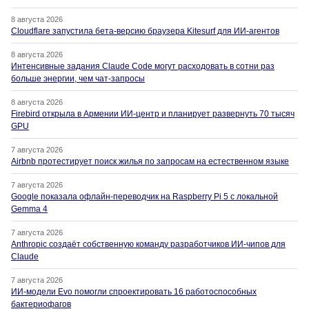
8 августа 2026
Cloudflare запустила бета-версию браузера Kitesurf для ИИ-агентов
8 августа 2026
Интенсивные задания Claude Code могут расходовать в сотни раз
больше энергии, чем чат-запросы
8 августа 2026
Firebird открыла в Армении ИИ-центр и планирует развернуть 70 тысяч
GPU
7 августа 2026
Airbnb протестирует поиск жилья по запросам на естественном языке
7 августа 2026
Google показала офлайн-переводчик на Raspberry Pi 5 с локальной
Gemma 4
7 августа 2026
Anthropic создаёт собственную команду разработчиков ИИ-чипов для
Claude
7 августа 2026
ИИ-модели Evo помогли спроектировать 16 работоспособных
бактериофагов