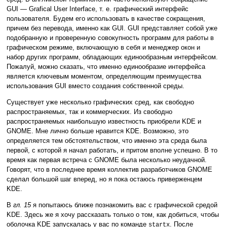
GUI — Grafical User Interface, т. е. графический интерфейс
пользователя. Будем его использовать в качестве сокращения,
причем без перевода, именно как GUI. GUI представляет собой уже
подобранную и проверенную совокупность программ для работы в
графическом режиме, включающую в себя и менеджер окон и
набор других программ, обладающих единообразным интерфейсом.
Пожалуй, можно сказать, что именно единообразие интерфейса
является ключевым моментом, определяющим преимущества
использования GUI вместо создания собственной среды.
Существует уже несколько графических сред, как свободно
распространяемых, так и коммерческих. Из свободно
распространяемых наибольшую известность приобрели KDE и
GNOME. Мне лично больше нравится KDE. Возможно, это
определяется тем обстоятельством, что именно эта среда была
первой, с которой я начал работать, и притом вполне успешно. В то
время как первая встреча с GNOME была несколько неудачной.
Говорят, что в последнее время коллектив разработчиков GNOME
сделал большой шаг вперед, но я пока остаюсь приверженцем
KDE.
В
гл. 15
я попытаюсь ближе познакомить вас с графической средой
KDE. Здесь же я хочу рассказать только о том, как добиться, чтобы
оболочка KDE запускалась у вас по команде
. После
startx