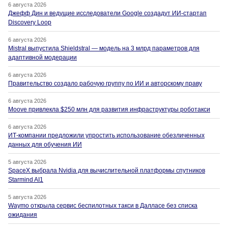
6 августа 2026
Джефф Дин и ведущие исследователи Google создадут ИИ-стартап
Discovery Loop
6 августа 2026
Mistral выпустила Shieldstral — модель на 3 млрд параметров для
адаптивной модерации
6 августа 2026
Правительство создало рабочую группу по ИИ и авторскому праву
6 августа 2026
Moove привлекла $250 млн для развития инфраструктуры роботакси
6 августа 2026
ИТ-компании предложили упростить использование обезличенных
данных для обучения ИИ
5 августа 2026
SpaceX выбрала Nvidia для вычислительной платформы спутников
Starmind AI1
5 августа 2026
Waymo открыла сервис беспилотных такси в Далласе без списка
ожидания