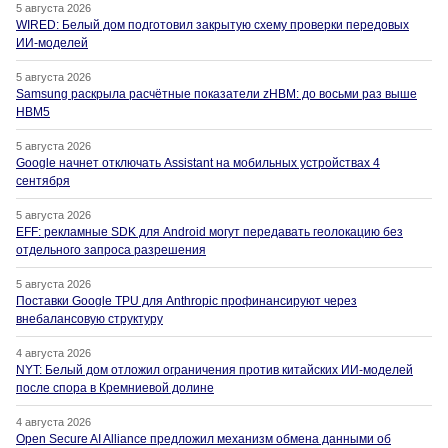
5 августа 2026
WIRED: Белый дом подготовил закрытую схему проверки передовых
ИИ-моделей
5 августа 2026
Samsung раскрыла расчётные показатели zHBM: до восьми раз выше
HBM5
5 августа 2026
Google начнет отключать Assistant на мобильных устройствах 4
сентября
5 августа 2026
EFF: рекламные SDK для Android могут передавать геолокацию без
отдельного запроса разрешения
5 августа 2026
Поставки Google TPU для Anthropic профинансируют через
внебалансовую структуру
4 августа 2026
NYT: Белый дом отложил ограничения против китайских ИИ-моделей
после спора в Кремниевой долине
4 августа 2026
Open Secure AI Alliance предложил механизм обмена данными об