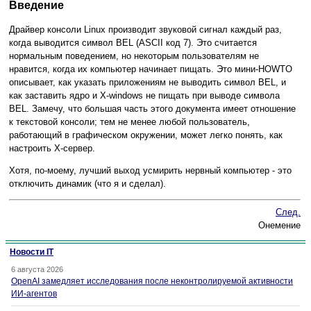
Введение
Драйвер консоли Linux производит звуковой сигнал каждый раз,
когда выводится символ BEL (ASCII код 7). Это считается
нормальным поведением, но некоторым пользователям не
нравится, когда их компьютер начинает пищать. Это мини-HOWTO
описывает, как указать приложениям не выводить символ BEL, и
как заставить ядро и X-windows не пищать при выводе символа
BEL. Замечу, что большая часть этого документа имеет отношение
к текстовой консоли; тем не менее любой пользователь,
работающий в графическом окружении, может легко понять, как
настроить X-сервер.
Хотя, по-моему, лучший выход усмирить нервный компьютер - это
отключить динамик (что я и сделал).
След.
Онемение
Новости IT
6 августа 2026
OpenAI замедляет исследования после неконтролируемой активности
ИИ-агентов