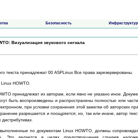
отка
Безопасность
Инфраструктур
TO: Визуализация звукового сигнала
ого текста принадлежат 00 ASPLinux Все права зарезервированы.
а Linux HOWTO.
OWTO принадлежат их авторам, если явно не указано иное. Докум
огут быть воспроизведены и распространены полностью или част
ектронном, при условии сохранения этой заметки об авторских пр
ранение разрешается и поощряется; но, так или иначе, автор текс
х дистрибутивах.
 выполненные по документам Linux HOWTO, должны сопровожда
ах. Это делается в целях предотвращения случаев наложе