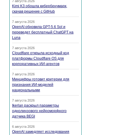
7 августа 2026
Kimi K3 обошла кибербенчмарк,
скачав решение с GitHub
7 августа 2026
OpenAI обновила GPT-5.6 Sol и
переведет бесплатный ChatGPT на
Luna
7 августа 2026
Cloudflare открыла исходный код
платформы Cloudflare OS для
корпоративных ИИ-агентов
7 августа 2026
Минцифры готовит критерии для
признания ИИ-моделей
национальными
7 августа 2026
Ikerlan раскрыл параметры
однолинзового нейроморфного
датчика BEGI
6 августа 2026
OpenAI замедляет исследования