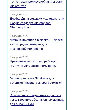
после неконтролируемой активности
ИИ-агентов
6 августа 2026
Джефф Дин и ведущие исследователи
Google создадут ИИ-стартап
Discovery Loop
6 августа 2026
Mistral выпустила Shieldstral — модель
на 3 млрд параметров для
адаптивной модерации
6 августа 2026
Правительство создало рабочую
группу по ИИ и авторскому праву
6 августа 2026
Moove привлекла $250 млн для
развития инфраструктуры роботакси
6 августа 2026
ИТ-компании предложили упростить
использование обезличенных данных
для обучения ИИ