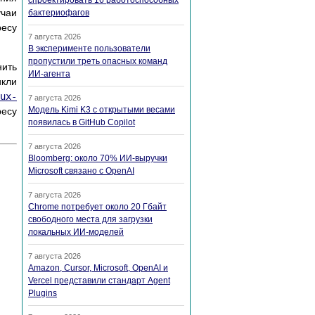
спроектировать 16 работоспособных
учаи
бактериофагов
ресу
7 августа 2026
В эксперименте пользователи
пропустили треть опасных команд
ить
ИИ-агента
икли
ux-
7 августа 2026
Модель Kimi K3 с открытыми весами
ресу
появилась в GitHub Copilot
7 августа 2026
Bloomberg: около 70% ИИ-выручки
Microsoft связано с OpenAI
7 августа 2026
Chrome потребует около 20 Гбайт
свободного места для загрузки
локальных ИИ-моделей
7 августа 2026
Amazon, Cursor, Microsoft, OpenAI и
Vercel представили стандарт Agent
Plugins