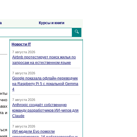
а
Курсы и книги
🔍
Новости IT
7 августа 2026
Airbnb протестирует поиск жилья по
запросам на естественном языке
7 августа 2026
Google показала офлайн-переводчик
на Raspberry Pi 5 с локальной Gemma
4
енты
ично
7 августа 2026
Anthropic создаёт собственную
авах
команду разработчиков ИИ-чипов для
та и
Claude
7 августа 2026
ться
ИИ-модели Evo помогли
ния