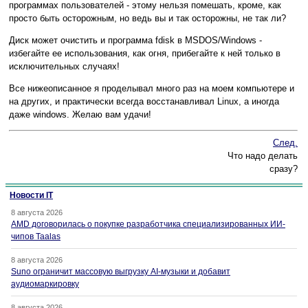
программах пользователей - этому нельзя помешать, кроме, как
просто быть осторожным, но ведь вы и так осторожны, не так ли?
Диск может очистить и программа fdisk в MSDOS/Windows -
избегайте ее использования, как огня, прибегайте к ней только в
исключительных случаях!
Все нижеописанное я проделывал много раз на моем компьютере и
на других, и практически всегда восстанавливал Linux, а иногда
даже windows. Желаю вам удачи!
След.
Что надо делать
сразу?
Новости IT
8 августа 2026
AMD договорилась о покупке разработчика специализированных ИИ-
чипов Taalas
8 августа 2026
Suno ограничит массовую выгрузку AI-музыки и добавит
аудиомаркировку
8 августа 2026