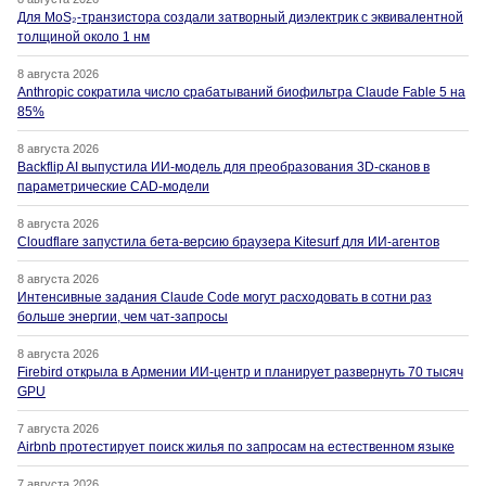
Для MoS₂-транзистора создали затворный диэлектрик с эквивалентной
толщиной около 1 нм
8 августа 2026
Anthropic сократила число срабатываний биофильтра Claude Fable 5 на
85%
8 августа 2026
Backflip AI выпустила ИИ-модель для преобразования 3D-сканов в
параметрические CAD-модели
8 августа 2026
Cloudflare запустила бета-версию браузера Kitesurf для ИИ-агентов
8 августа 2026
Интенсивные задания Claude Code могут расходовать в сотни раз
больше энергии, чем чат-запросы
8 августа 2026
Firebird открыла в Армении ИИ-центр и планирует развернуть 70 тысяч
GPU
7 августа 2026
Airbnb протестирует поиск жилья по запросам на естественном языке
7 августа 2026