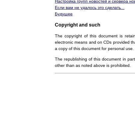
Настройка групп новостей и сервера нов
Если вам не удалось это сделать...
Будущее
Copyright and such
The copyright of this document is retai
electronic means and on CDs provided that i
a copy of this document for personal use.
The republishing of this document in par
other than as noted above is prohibited.