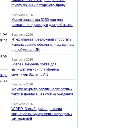
Правительство создало рабочую
группу по ИИ и авторскому праву
6 августа 2026
Moove привлекла $250 млн для
развития инфраструктуры роботакси
t by
6 августа 2026
ИТ-компании предложили упростить
rint
использование обезличенных данных
для обучения ИИ
eans
5 августа 2026
SpaceX выбрала Nvidia для
вычислительной платформы
лед.
спутников Starmind AI1
рава
5 августа 2026
Waymo открыла сервис беспилотных
такси в Далласе без списка ожидания
5 августа 2026
WIRED: Белый дом подготовил
закрытую схему проверки передовых
ИИ-моделей