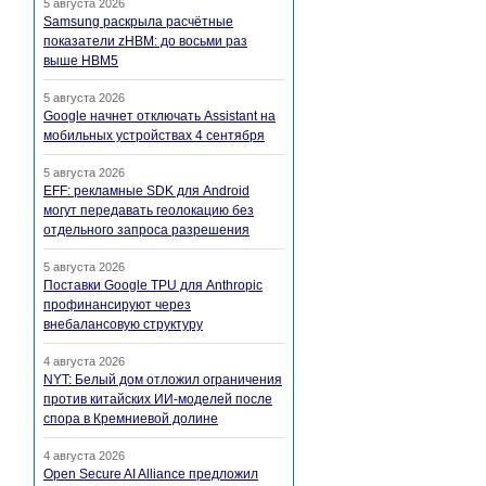
5 августа 2026
Samsung раскрыла расчётные
показатели zHBM: до восьми раз
выше HBM5
5 августа 2026
Google начнет отключать Assistant на
мобильных устройствах 4 сентября
5 августа 2026
EFF: рекламные SDK для Android
могут передавать геолокацию без
отдельного запроса разрешения
5 августа 2026
Поставки Google TPU для Anthropic
профинансируют через
внебалансовую структуру
4 августа 2026
NYT: Белый дом отложил ограничения
против китайских ИИ-моделей после
спора в Кремниевой долине
4 августа 2026
Open Secure AI Alliance предложил