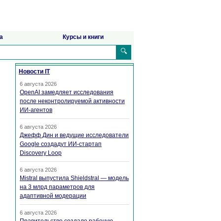
а
Курсы и книги
🔍
Новости IT
6 августа 2026
OpenAI замедляет исследования
после неконтролируемой активности
ИИ-агентов
6 августа 2026
Джефф Дин и ведущие исследователи
Google создадут ИИ-стартап
Discovery Loop
6 августа 2026
Mistral выпустила Shieldstral — модель
на 3 млрд параметров для
адаптивной модерации
6 августа 2026