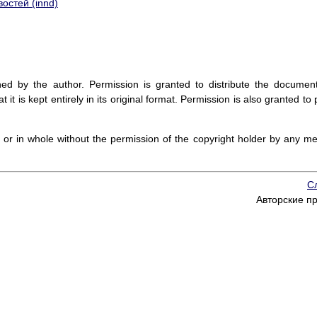
остей (innd)
ned by the author. Permission is granted to distribute the documen
t is kept entirely in its original format. Permission is also granted to p
t or in whole without the permission of the copyright holder by any m
С
Авторские п