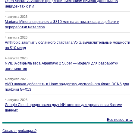
Open Secure AI Alliance предложил механизм обмена данными об
инцидентах с ИИ
4 августа 2026
Mariana Minerals привлекла $310 млн на автоматизацию добычи и
переработки металлов
4 августа 2026
Anthropic закупит у облачного стартапа Volta вычислительные мощности
на $10 млрд
4 августа 2026
NVIDIA открыла веса Alpamayo 2 Super — модели для разработки
автопилотов
4 августа 2026
AMD начала добавлять в Linux поддержку дисплейного блока DCN6 для
графики GFX13
4 августа 2026
Google Cloud представила двух ИИ-агентов для управления базами
данных
Все новости →
Связь с редакцией