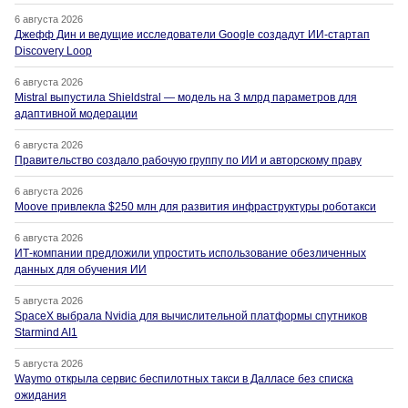
6 августа 2026
Джефф Дин и ведущие исследователи Google создадут ИИ-стартап
Discovery Loop
6 августа 2026
Mistral выпустила Shieldstral — модель на 3 млрд параметров для
адаптивной модерации
6 августа 2026
Правительство создало рабочую группу по ИИ и авторскому праву
6 августа 2026
Moove привлекла $250 млн для развития инфраструктуры роботакси
6 августа 2026
ИТ-компании предложили упростить использование обезличенных
данных для обучения ИИ
5 августа 2026
SpaceX выбрала Nvidia для вычислительной платформы спутников
Starmind AI1
5 августа 2026
Waymo открыла сервис беспилотных такси в Далласе без списка
ожидания