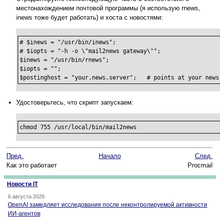
местонахождением почтовой программы (я использую rnews,
inews тоже будет работать) и хоста с новостями:
# $inews = "/usr/bin/inews";

# $iopts = "-h -o \"mail2news gateway\"";

$inews = "/usr/bin/rnews";

$iopts = "";

$postinghost = "your.news.server";   # points at your news
Удостоверьтесь, что скрипт запускаем:
chmod 755 /usr/local/bin/mail2news
Пред.
Начало
След.
Как это работает
Procmail
Новости IT
6 августа 2026
OpenAI замедляет исследования после неконтролируемой активности
ИИ-агентов