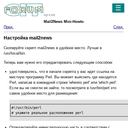
☰
архив
Mail2News Mini-Howto
Пред.
След.
Настройка mail2news
Скопируйте скрипт mail2news в удобное место. Лучше в
/usr/local/bin.
Теперь вам нужно его отредактировать следующим способом:
удостоверьтесь, что в начале скрипта у вас идет ссылка на
местную программу Perl. Вы можеет выяснить где находится
Perl, написав в командной строке 'whereis perl' или 'which perl'.
Если вы не смогли ее найти, то посмотрите в /usr/bin/perl это
самое удобное место для размещения:
#!/usr/bin/perl

# укажите реальное расположение perl
Отредактируйте нижеследующую часть в соответствии с