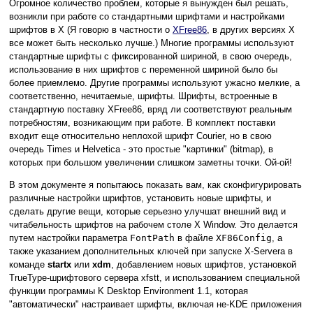
Огромное количество проблем, которые я вынужден был решать,
возникли при работе со стандартными шрифтами и настройками
шрифтов в X (Я говорю в частности о
XFree86
, в других версиях Х
все может быть несколько лучше.) Многие программы используют
стандартные шрифты с фиксированной шириной, в свою очередь,
использование в них шрифтов с переменной шириной было бы
более приемлемо. Другие программы используют ужасно мелкие, а
соответственно, нечитаемые, шрифты. Шрифты, встроенные в
стандартную поставку XFree86, вряд ли соответствуют реальным
потребностям, возникающим при работе. В комплект поставки
входит еще относительно неплохой шрифт Courier, но в свою
очередь Times и Helvetica - это простые "картинки" (bitmap), в
которых при большом увеличении слишком заметны точки. Ой-ой!
В этом документе я попытаюсь показать вам, как сконфигурировать
различные настройки шрифтов, установить новые шрифты, и
сделать другие вещи, которые серьезно улучшат внешний вид и
читабельность шрифтов на рабочем столе X Window. Это делается
путем настройки параметра
FontPath
в файле
XF86Config
, а
также указанием дополнительных ключей при запуске X-Servera в
команде
startx
или
xdm
, добавлением новых шрифтов, установкой
TrueType-шрифтового сервера xfstt, и использованием специальной
функции программы K Desktop Environment 1.1, которая
"автоматически" настраивает шрифты, включая не-KDE приложения