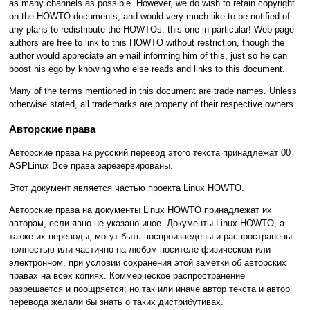
as many channels as possible. However, we do wish to retain copyright
on the HOWTO documents, and would very much like to be notified of
any plans to redistribute the HOWTOs, this one in particular! Web page
authors are free to link to this HOWTO without restriction, though the
author would appreciate an email informing him of this, just so he can
boost his ego by knowing who else reads and links to this document.
Many of the terms mentioned in this document are trade names. Unless
otherwise stated, all trademarks are property of their respective owners.
Авторские права
Авторские права на русский перевод этого текста принадлежат 00
ASPLinux Все права зарезервированы.
Этот документ является частью проекта Linux HOWTO.
Авторские права на документы Linux HOWTO принадлежат их
авторам, если явно не указано иное. Документы Linux HOWTO, а
также их переводы, могут быть воспроизведены и распространены
полностью или частично на любом носителе физическом или
электронном, при условии сохранения этой заметки об авторских
правах на всех копиях. Коммерческое распространение
разрешается и поощряется; но так или иначе автор текста и автор
перевода желали бы знать о таких дистрибутивах.