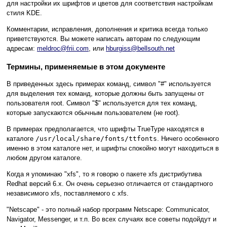
для настройки их шрифтов и цветов для соответствия настройкам
стиля KDE.
Комментарии, исправления, дополнения и критика всегда только
приветствуются. Вы можете написать авторам по следующим
адресам:
meldroc@frii.com
, или
hburgiss@bellsouth.net
Термины, применяемые в этом документе
В приведенных здесь примерах команд, символ
"#"
используется
для выделения тех команд, которые должны быть запущены от
пользователя root. Символ
"$"
используется для тех команд,
которые запускаются обычным пользователем (не root).
В примерах предполагается, что шрифты TrueType находятся в
каталоге
/usr/local/share/fonts/ttfonts
. Ничего особенного
именно в этом каталоге нет, и шрифты спокойно могут находиться в
любом другом каталоге.
Когда я упоминаю "xfs", то я говорю о пакете xfs дистрибутива
Redhat версий 6.x. Он очень серьезно отличается от стандартного
независимого xfs, поставляемого с xfs.
"Netscape" - это полный набор программ Netscape: Communicator,
Navigator, Messenger, и т.п. Во всех случаях все советы подойдут и