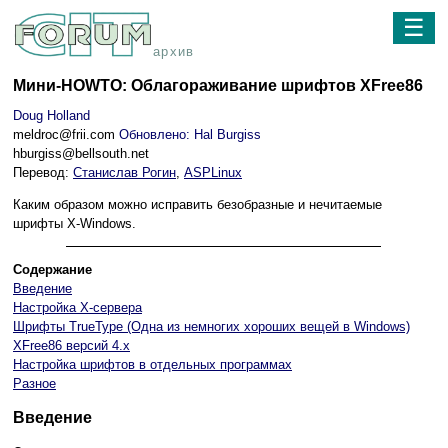
☰
архив
Мини-HOWTO: Облагораживание шрифтов XFree86
Doug Holland
meldroc@frii.com
Обновлено: Hal Burgiss
hburgiss@bellsouth.net
Перевод:
Станислав Рогин
,
ASPLinux
Каким образом можно исправить безобразные и нечитаемые
шрифты X-Windows.
Содержание
Введение
Настройка X-сервера
Шрифты TrueType (Одна из немногих хороших вещей в Windows)
XFree86 версий 4.x
Настройка шрифтов в отдельных программах
Разное
Введение