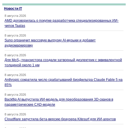
Новости IT
8 августа 2026
AMD договорилась о покупке разработчика специализированных ИИ-
чипов Taalas
8 августа 2026
Suno ограничит массовую выгрузку AI-музыки и добавит
аудиомаркировку
8 августа 2026
Для MoS₂-транзистора создали затворный диэлектрик с эквивалентной
толщиной около 1 нм
8 августа 2026
Anthropic сократила число срабатываний биофильтра Claude Fable 5 на
85%
8 августа 2026
Backflip AI выпустила ИИ-модель для преобразования 3D-сканов в
параметрические CAD-модели
8 августа 2026
Cloudflare запустила бета-версию браузера Kitesurf для ИИ-агентов