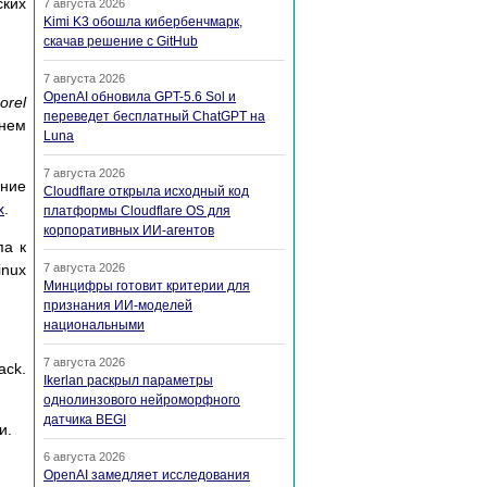
ских
7 августа 2026
Kimi K3 обошла кибербенчмарк,
скачав решение с GitHub
7 августа 2026
OpenAI обновила GPT-5.6 Sol и
orel
переведет бесплатный ChatGPT на
 нем
Luna
7 августа 2026
ание
Cloudflare открыла исходный код
x
.
платформы Cloudflare OS для
корпоративных ИИ-агентов
па к
inux
7 августа 2026
Минцифры готовит критерии для
признания ИИ-моделей
национальными
7 августа 2026
ack.
Ikerlan раскрыл параметры
однолинзового нейроморфного
датчика BEGI
и.
6 августа 2026
OpenAI замедляет исследования