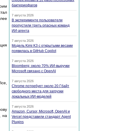
спроектировать 16 работоспособных
бактериофагов
воим
стал
7 августа 2026
олее
В эксперименте пользователи
пропустили треть опасных команд
ИИ-агента
7 августа 2026
кция
Модель Kimi K3 с открытыми весами
появилась в GitHub Copilot
7 августа 2026
Bloomberg: около 70% ИИ-выручки
Microsoft связано с OpenAI
7 августа 2026
ice,
Chrome потребует около 20 Гбайт
свободного места для загрузки
локальных ИИ-моделей
7 августа 2026
нову
Amazon, Cursor, Microsoft, OpenAI и
, на
Vercel представили стандарт Agent
Plugins