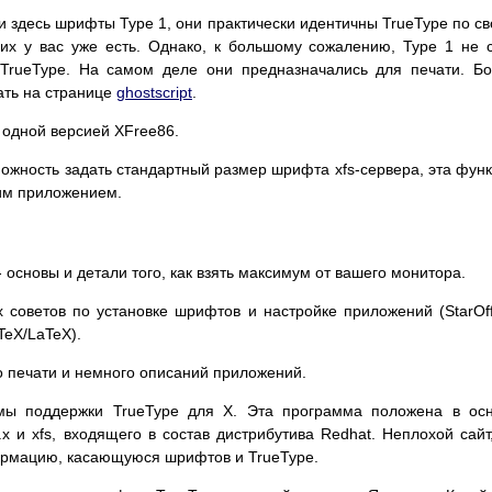
и здесь шрифты Type 1, они практически идентичны TrueType по с
них у вас уже есть. Однако, к большому сожалению, Type 1 не 
 TrueType. На самом деле они предназначались для печати. Б
ать на странице
ghostscript
.
 одной версией XFree86.
можность задать стандартный размер шрифта xfs-сервера, эта фун
ним приложением.
 основы и детали того, как взять максимум от вашего монитора.
 советов по установке шрифтов и настройке приложений (StarOff
 TeX/LaTeX).
по печати и немного описаний приложений.
мы поддержки TrueType для X. Эта программа положена в ос
.x и xfs, входящего в состав дистрибутива Redhat. Неплохой сайт
ормацию, касающуюся шрифтов и TrueType.