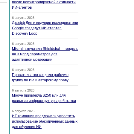
после неконтролируемой активности
ИИ-агентов
6 августа 2026
Джефф Дин и ведущие исследователи
Google создадут ИИ-стартап
Discovery Loop
6 августа 2026
Mistral выпустила Shieldstral — модель
на 3 млрд параметров для
адаптивной модерации
6 августа 2026
Правительство создало рабочую
группу по ИИ и авторскому праву
6 августа 2026
Moove привлекла $250 млн для
развития инфраструктуры роботакси
6 августа 2026
ИТ-компании предложили упростить
использование обезличенных данных
для обучения ИИ