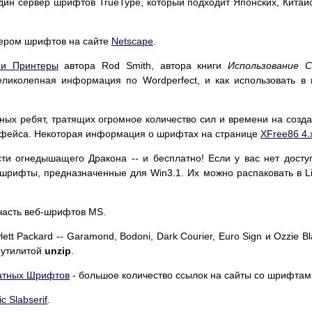
дин сервер шрифтов TrueType, который подходит Японских, Китай
ером шрифтов на сайте
Netscape
.
 и Принтеры
автора Rod Smith, автора книги
Использование C
ликолепная информация по Wordperfect, и как использовать в
ных ребят, тратящих огромное количество сил и времени на созд
ерфейса. Некоторая информация о шрифтах на странице
XFree86 4.
ти огнедышащего Дракона -- и бесплатно! Если у вас нет досту
 шрифты, предназначенные для Win3.1. Их можно распаковать в L
часть веб-шрифтов MS.
ett Packard -- Garamond, Bodoni, Dark Courier, Euro Sign и Ozzie Bl
 утилитой
unzip
.
латных Шрифтов
- большое количество ссылок на сайты со шрифтам
c Slabserif
.