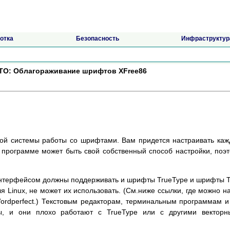
отка
Безопасность
Инфраструктур
O: Облагораживание шрифтов XFree86
тной системы работы со шрифтами. Вам придется настраивать ка
 программе может быть свой собственный способ настройки, поэ
нтерфейсом должны поддерживать и шрифты TrueType и шрифты 
ля Linux, не может их использовать. (См.ниже ссылки, где можно н
dperfect.) Текстовым редакторам, терминальным программам и 
, и они плохо работают с TrueType или с другими векторн