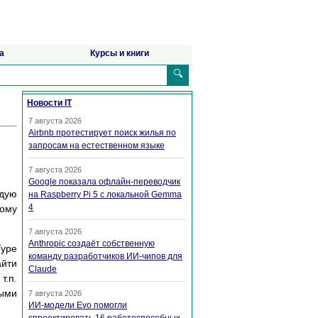
а
Курсы и книги
🔍
Новости IT
7 августа 2026
Airbnb протестирует поиск жилья по
запросам на естественном языке
7 августа 2026
Google показала офлайн-переводчик
ждую
на Raspberry Pi 5 с локальной Gemma
4
тому
7 августа 2026
Anthropic создаёт собственную
Type
команду разработчиков ИИ-чипов для
айти
Claude
т.п.
ыми
7 августа 2026
ИИ-модели Evo помогли