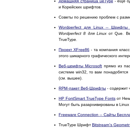
Домашняя страница ueType
- еще о
и Корейских шрифтов.
Советы по решению проблем с разм
Wordperfect для Linux -- Шрифты
Wordperfect 8 для Linux
от Que. Ве
TrueType.
Проект XFree86
- та компания класс
этого шикарного графического инт
Веб-шрифты Microsoft
прямо из пас
системе win32, то вам понадобятся
(см. вышеe).
RPM-пакет Веб-Шрифты
- содержит 
HP FontSmart TrueType Fonts
от Hewl
Могут быть разархивированы в Linux
Freeware Connection -- Сайты Бесп
TrueType Шрифт
Bitstream's Geometri