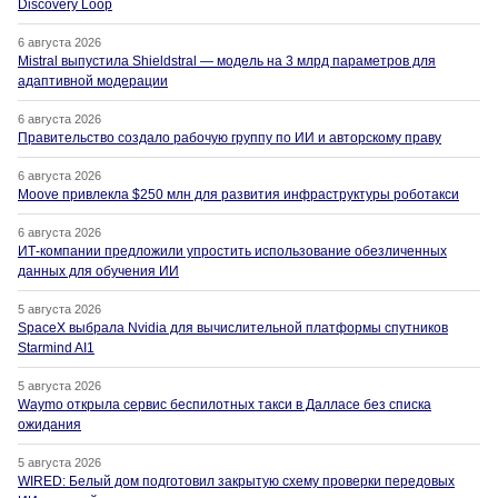
Discovery Loop
6 августа 2026
Mistral выпустила Shieldstral — модель на 3 млрд параметров для
адаптивной модерации
6 августа 2026
Правительство создало рабочую группу по ИИ и авторскому праву
6 августа 2026
Moove привлекла $250 млн для развития инфраструктуры роботакси
6 августа 2026
ИТ-компании предложили упростить использование обезличенных
данных для обучения ИИ
5 августа 2026
SpaceX выбрала Nvidia для вычислительной платформы спутников
Starmind AI1
5 августа 2026
Waymo открыла сервис беспилотных такси в Далласе без списка
ожидания
5 августа 2026
WIRED: Белый дом подготовил закрытую схему проверки передовых