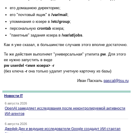
его домашнюю директорию;
его "почтовый ящик" в
/var/mail
;
упоминания о юзере в
/etc/group
;
персональную
crontab
юзера;
"пакетные" задания юзера в
/var/at/jobs
.
Как я уже сказал, в большинстве случаев этого вполне достаточно.
Те же действия выполняет "универсальная" утилита
pw
. Для этого
ее нужно запустить в виде
pw userdel <имя юзера> -r
(без ключа
-r
она только удалит учетную карточку из базы)
Иван Паскаль
pascal@tsu.ru
Новости IT
6 августа 2026
OpenAI замедляет исследования после неконтролируемой активности
ИИ-агентов
6 августа 2026
Джефф Дин и ведущие исследователи Google создадут ИИ-стартап