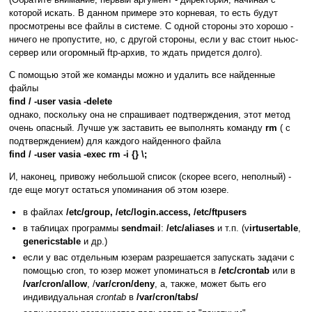
которой искать. В данном примере это корневая, то есть будут
просмотрены все файлы в системе. С одной стороны это хорошо -
ничего не пропустите, но, с другой стороны, если у вас стоит ньюс-
сервер или огоромный ftp-архив, то ждать придется долго).
С помощью этой же команды можно и удалить все найденные
файлы
find / -user vasia -delete
однако, поскольку она не спрашивает подтверждения, этот метод
очень опасный. Лучше уж заставить ее выполнять команду
rm
( с
подтверждением) для каждого найденного файла
find / -user vasia -exec rm -i {} \;
И, наконец, привожу небольшой список (скорее всего, неполный) -
где еще могут остаться упоминания об этом юзере.
в файлах
/etc/group, /etc/login.access, /etc/ftpusers
в таблицах программы
sendmail
:
/etc/aliases
и т.п. (v
irtusertable
,
genericstable
и др.)
если у вас отдельным юзерам разрешается запускать задачи с
помощью cron, то юзер может упоминаться в
/etc/crontab
или в
/var/cron/allow
, /
var/cron/deny
, а, также, может быть его
индивидуальная
crontab
в
/var/cron/tabs/