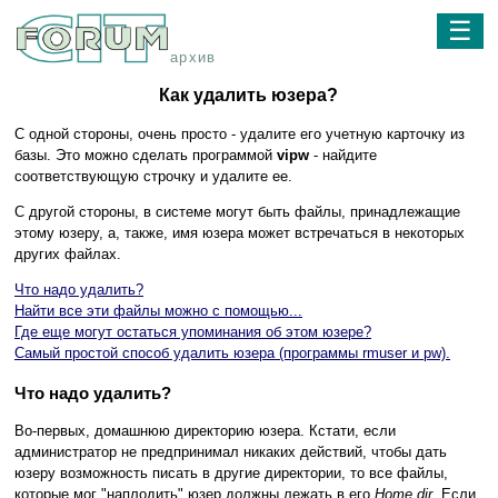
☰
архив
Как удалить юзера?
С одной стороны, очень просто - удалите его учетную карточку из
базы. Это можно сделать программой
vipw
- найдите
соответствующую строчку и удалите ее.
С другой стороны, в системе могут быть файлы, принадлежащие
этому юзеру, а, также, имя юзера может встречаться в некоторых
других файлах.
Что надо удалить?
Найти все эти файлы можно с помощью...
Где еще могут остаться упоминания об этом юзере?
Самый простой способ удалить юзера (программы rmuser и pw).
Что надо удалить?
Во-первых, домашнюю директорию юзера. Кстати, если
администратор не предпринимал никаких действий, чтобы дать
юзеру возможность писать в другие директории, то все файлы,
которые мог "наплодить" юзер должны лежать в его
Home dir
. Если