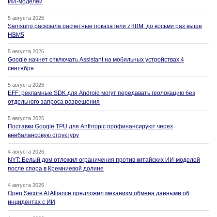
ИИ-моделей
5 августа 2026
Samsung раскрыла расчётные показатели zHBM: до восьми раз выше
HBM5
5 августа 2026
Google начнет отключать Assistant на мобильных устройствах 4
сентября
5 августа 2026
EFF: рекламные SDK для Android могут передавать геолокацию без
отдельного запроса разрешения
5 августа 2026
Поставки Google TPU для Anthropic профинансируют через
внебалансовую структуру
4 августа 2026
NYT: Белый дом отложил ограничения против китайских ИИ-моделей
после спора в Кремниевой долине
4 августа 2026
Open Secure AI Alliance предложил механизм обмена данными об
инцидентах с ИИ