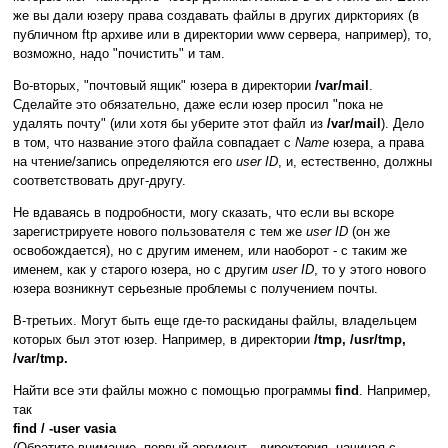
же вы дали юзеру права создавать файлы в других диркториях (в
публичном ftp архиве или в директории www сервера, например), то,
возможно, надо "почистить" и там.
Во-вторых, "почтовый ящик" юзера в директории
/var/mail
.
Сделайте это обязательно, даже если юзер просил "пока не
удалять почту" (или хотя бы уберите этот файл из
/var/mail
). Дело
в том, что название этого файла совпадает с
Name
юзера, а права
на чтение/запись определяются его
user ID
, и, естественно, должны
соответствовать друг-другу.
Не вдаваясь в подробности, могу сказать, что если вы вскоре
зарегистрируете нового пользователя с тем же
user ID
(он же
освобождается), но с другим именем, или наоборот - с таким же
именем, как у старого юзера, но с другим
user ID
, то у этого нового
юзера возникнут серьезные проблемы с получением почты.
В-третьих. Могут быть еще где-то раскиданы файлы, владельцем
которых был этот юзер. Например, в директории
/tmp, /usr/tmp,
/var/tmp.
Найти все эти файлы можно с помощью программы
find
. Например,
так
find / -user vasia
(Обратите внимание, первый аргумент - директория, начиная с