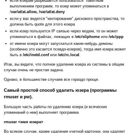
если юзерам разрешается пользоваться "пакетным"
выполнением программ, то юзер может упоминаться в
/
var/at/at.allow, /var/at/at.deny
если у вас ведется "квотирование" дискового пространства, то
должна быть quote для этого юзера
если юзер пользуется IP связью через модем, то он может
упоминаться в файлах, лежащих в
/etc/sliphome
или
/etc/ppp
от имени юзера могут запускаться какие-нибудь демоны
(особенно это касается псевдо-юзеров), тогда имя юзера может
быть в
/etc/inetd.conf
или
/etc/rc.local
.
Итак, вы видите, что полное удаление юзера из системы в общем
случае очень не простая задача.
Однако, в большинстве случаев все гораздо проще.
Самый простой способ удалить юзера (программы
rmuser и pw).
Большую часть работы по удалению юзера (и всяческих
упоминаний о нем) выполняет программа
rmuser <имя юзера>
Во всяком случае, кроме удаления учетной карточки, она удаляет