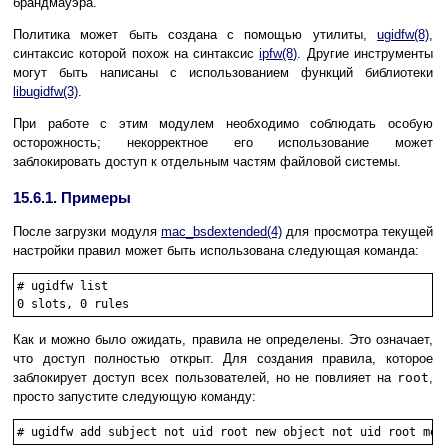
брандмауэра.
Политика может быть создана с помощью утилиты,
ugidfw
(8)
,
синтаксис которой похож на синтаксис
ipfw
(8)
. Другие инструменты
могут быть написаны с использованием функций библиотеки
libugidfw
(3)
.
При работе с этим модулем необходимо соблюдать особую
осторожность; некорректное его использование может
заблокировать доступ к отдельным частям файловой системы.
15.6.1. Примеры
После загрузки модуля
mac_bsdextended
(4)
для просмотра текущей
настройки правил может быть использована следующая команда:
#
ugidfw list
Как и можно было ожидать, правила не определены. Это означает,
что доступ полностью открыт. Для создания правила, которое
заблокирует доступ всех пользователей, но не повлияет на
root
,
просто запустите следующую команду:
#
ugidfw add subject not uid root new object not uid root mod