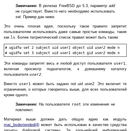
Замечание:
В релизах FreeBSD до 5.3, параметр
add
не существует. Вместо него необходимо использовать
set
. Пример дан ниже.
Это очень плохая идея, поскольку такое правило запретит
пользователям использовать даже самые простые команды, такие
как
ls
. Более патриотический список правил может быть таким:
#
ugidfw set 2 subject uid 
user1
 object uid 
user2
 mode n
#
ugidfw set 3 subject uid 
user1
 object gid 
user2
 mode n
Эти команды запретят весь и любой доступ пользователя
user1
,
включая просмотр подкаталогов, к домашнему каталогу
пользователя
user2
.
Вместо
user1
может быть задано
not uid
user2
. Это включит те
ограничения, о которых говорилось выше, для всех пользователей
кроме одного.
Замечание:
На пользователя
root
эти изменения не
повлияют.
Материал выше должен дать общую идею как модуль
mac_bsdextended
(4)
может быть использован в качестве средства
защиты файловой системы. За дальнейшей информацией