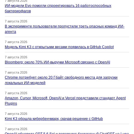
7 августа 2026
ИИ-модели Evo помогли спроектировать 16 работоспособных
бактериофагов
7 августа 2026
В эксперименте пользователи пропустили треть опасных команд ИИ-
агента
7 августа 2026
Модель Kimi K3 с открытыми весами появилась в GitHub Copilot
7 августа 2026
Bloomberg: около 70% ИИ-выручки Microsoft связано с OpenAI
7 августа 2026
Chrome потребует около 20 Гбайт свободного места для загрузки
локальных ИИ-моделей
7 августа 2026
Amazon, Cursor, Microsoft, OpenAI и Vercel представили стандарт Agent
Plugins
7 августа 2026
Kimi K3 обошла кибербенчмарк, скачав решение с GitHub
7 августа 2026
OpenAI обновила GPT-5.6 Sol и переведет бесплатный ChatGPT на Luna