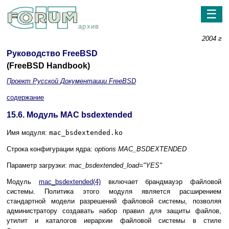
☰
архив
2004 г
Руководство FreeBSD
(FreeBSD Handbook)
Проект Русской Документации FreeBSD
содержание
15.6. Модуль MAC bsdextended
Имя модуля:
mac_bsdextended.ko
Строка конфигурации ядра:
options MAC_BSDEXTENDED
Параметр загрузки:
mac_bsdextended_load="YES"
Модуль
mac_bsdextended
(4)
включает брандмауэр файловой
системы. Политика этого модуля является расширением
стандартной модели разрешений файловой системы, позволяя
администратору создавать набор правил для защиты файлов,
утилит и каталогов иерархии файловой системы в стиле