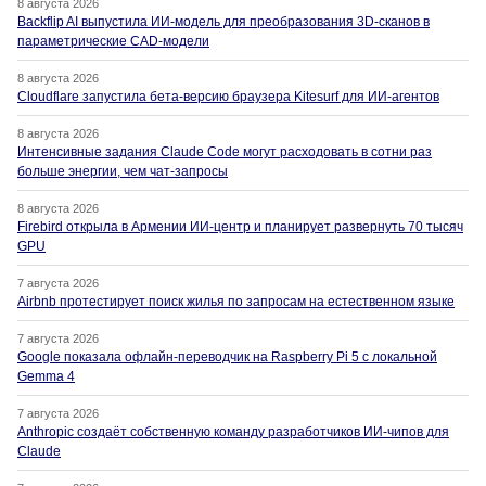
8 августа 2026
Backflip AI выпустила ИИ-модель для преобразования 3D-сканов в
параметрические CAD-модели
8 августа 2026
Cloudflare запустила бета-версию браузера Kitesurf для ИИ-агентов
8 августа 2026
Интенсивные задания Claude Code могут расходовать в сотни раз
больше энергии, чем чат-запросы
8 августа 2026
Firebird открыла в Армении ИИ-центр и планирует развернуть 70 тысяч
GPU
7 августа 2026
Airbnb протестирует поиск жилья по запросам на естественном языке
7 августа 2026
Google показала офлайн-переводчик на Raspberry Pi 5 с локальной
Gemma 4
7 августа 2026
Anthropic создаёт собственную команду разработчиков ИИ-чипов для
Claude