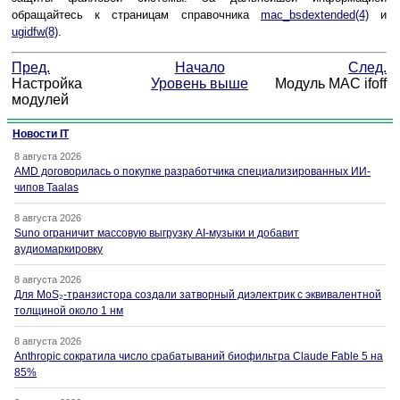
обращайтесь к страницам справочника
mac_bsdextended
(4)
и
ugidfw
(8)
.
Пред.
Начало
След.
Настройка
Уровень выше
Модуль MAC ifoff
модулей
Новости IT
8 августа 2026
AMD договорилась о покупке разработчика специализированных ИИ-
чипов Taalas
8 августа 2026
Suno ограничит массовую выгрузку AI-музыки и добавит
аудиомаркировку
8 августа 2026
Для MoS₂-транзистора создали затворный диэлектрик с эквивалентной
толщиной около 1 нм
8 августа 2026
Anthropic сократила число срабатываний биофильтра Claude Fable 5 на
85%