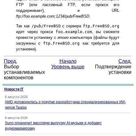
FTP (или пассивный FTP, если прокси его
поддерживает), и URL
ftp://foo.example.com:1234/pub/FreeBSD
.
Так как
/pub/FreeBSD
с сервера
ftp.FreeBSD.org
идет через прокси
foo.example.com
, вы сможете
провести установку с
этого
компьютера (файлы будут
загружены с
ftp.FreeBSD.org
как требуется для
установки).
Пред.
Начало
След.
Выбор
Уровень выше
Подтверждение
устанавливаемых
установки
компонентов
Новости IT
8 августа 2026
AMD договорилась о покупке разработчика специализированных ИИ-
чипов Taalas
8 августа 2026
Suno ограничит массовую выгрузку AI-музыки и добавит
аудиомаркировку