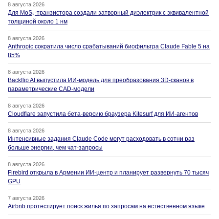
8 августа 2026
Для MoS₂-транзистора создали затворный диэлектрик с эквивалентной
толщиной около 1 нм
8 августа 2026
Anthropic сократила число срабатываний биофильтра Claude Fable 5 на
85%
8 августа 2026
Backflip AI выпустила ИИ-модель для преобразования 3D-сканов в
параметрические CAD-модели
8 августа 2026
Cloudflare запустила бета-версию браузера Kitesurf для ИИ-агентов
8 августа 2026
Интенсивные задания Claude Code могут расходовать в сотни раз
больше энергии, чем чат-запросы
8 августа 2026
Firebird открыла в Армении ИИ-центр и планирует развернуть 70 тысяч
GPU
7 августа 2026
Airbnb протестирует поиск жилья по запросам на естественном языке