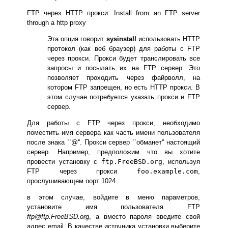
FTP через HTTP прокси:
Install from an FTP server
through a http proxy
Эта опция говорит
sysinstall
использовать HTTP
протокол (как веб браузер) для работы с FTP
через прокси. Прокси будет транслировать все
запросы и посылать их на FTP сервер. Это
позволяет проходить через файрволл, на
котором FTP запрещен, но есть HTTP прокси. В
этом случае потребуется указать прокси и FTP
сервер.
Для работы с FTP через прокси, необходимо
поместить имя сервера как часть имени пользователя
после знака ``@''. Прокси сервер ``обманет'' настоящий
сервер. Например, предположим что вы хотите
провести установку с
ftp.FreeBSD.org
, используя
FTP через прокси
foo.example.com
,
прослушивающем порт 1024.
в этом случае, войдите в меню параметров,
установите имя пользователя FTP
ftp@ftp.FreeBSD.org
, а вместо пароля введите свой
адрес email. В качестве источника установки выберите