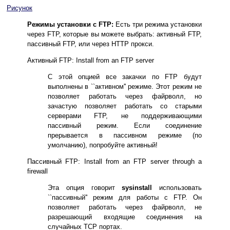
Рисунок
Режимы установки с FTP:
Есть три режима установки
через FTP, которые вы можете выбрать: активный FTP,
пассивный FTP, или через HTTP прокси.
Активный FTP:
Install from an FTP server
С этой опцией все закачки по FTP будут
выполнены в ``активном'' режиме. Этот режим не
позволяет работать через файрволл, но
зачастую позволяет работать со старыми
серверами FTP, не поддерживающими
пассивный режим. Если соединение
прерывается в пассивном режиме (по
умолчанию), попробуйте активный!
Пассивный FTP:
Install from an FTP server through a
firewall
Эта опция говорит
sysinstall
использовать
``пассивный'' режим для работы с FTP. Он
позволяет работать через файрволл, не
разрешающий входящие соединения на
случайных TCP портах.