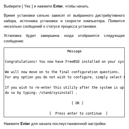
Выберите
[ Yes ]
и нажмите
Enter
, чтобы начать.
Время установки сильно зависит от выбранного дистрибутивного
набора, источника установки и скорости компьютера. Появится
несколько сообщений о статусе процесса установки.
Установка будет завершена когда отобразится следующее
сообщение:
                               Message 

Congratulations! You now have FreeBSD installed on your system
We will now move on to the final configuration questions. 

For any option you do not wish to configure, simply select No.
If you wish to re-enter this utility after the system is up, y
do so by typing: /stand/sysinstall .  

                                 [ OK ] 

Нажмите
Enter
для начала послеустановочной настройки.