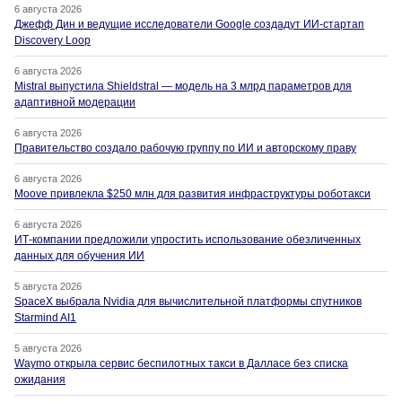
6 августа 2026
Джефф Дин и ведущие исследователи Google создадут ИИ-стартап
Discovery Loop
6 августа 2026
Mistral выпустила Shieldstral — модель на 3 млрд параметров для
адаптивной модерации
6 августа 2026
Правительство создало рабочую группу по ИИ и авторскому праву
6 августа 2026
Moove привлекла $250 млн для развития инфраструктуры роботакси
6 августа 2026
ИТ-компании предложили упростить использование обезличенных
данных для обучения ИИ
5 августа 2026
SpaceX выбрала Nvidia для вычислительной платформы спутников
Starmind AI1
5 августа 2026
Waymo открыла сервис беспилотных такси в Далласе без списка
ожидания