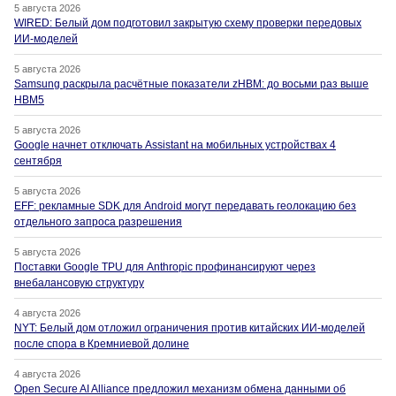
5 августа 2026
WIRED: Белый дом подготовил закрытую схему проверки передовых
ИИ-моделей
5 августа 2026
Samsung раскрыла расчётные показатели zHBM: до восьми раз выше
HBM5
5 августа 2026
Google начнет отключать Assistant на мобильных устройствах 4
сентября
5 августа 2026
EFF: рекламные SDK для Android могут передавать геолокацию без
отдельного запроса разрешения
5 августа 2026
Поставки Google TPU для Anthropic профинансируют через
внебалансовую структуру
4 августа 2026
NYT: Белый дом отложил ограничения против китайских ИИ-моделей
после спора в Кремниевой долине
4 августа 2026
Open Secure AI Alliance предложил механизм обмена данными об