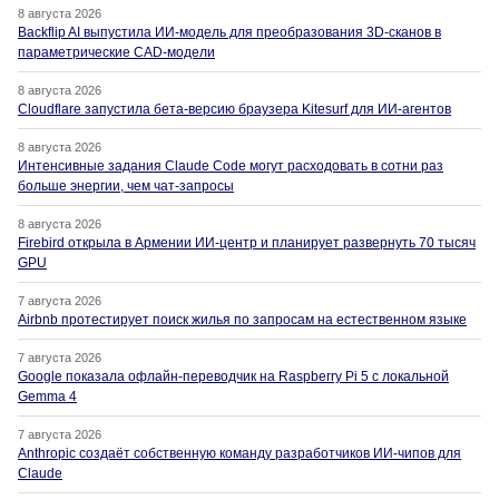
8 августа 2026
Backflip AI выпустила ИИ-модель для преобразования 3D-сканов в
параметрические CAD-модели
8 августа 2026
Cloudflare запустила бета-версию браузера Kitesurf для ИИ-агентов
8 августа 2026
Интенсивные задания Claude Code могут расходовать в сотни раз
больше энергии, чем чат-запросы
8 августа 2026
Firebird открыла в Армении ИИ-центр и планирует развернуть 70 тысяч
GPU
7 августа 2026
Airbnb протестирует поиск жилья по запросам на естественном языке
7 августа 2026
Google показала офлайн-переводчик на Raspberry Pi 5 с локальной
Gemma 4
7 августа 2026
Anthropic создаёт собственную команду разработчиков ИИ-чипов для
Claude