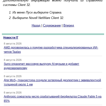
Дополнительную информацию можно получить из справочной
системы Client 32.
Из меню Пуск выберите Справка.
Выберите Novell NetWare Client 32.
Назад
|
Содержание
|
Вперед
Новости IT
8 августа 2026
AMD договорилась о покупке разработчика специализированных ИИ-
чипов Taalas
8 августа 2026
Suno ограничит массовую выгрузку AI-музыки и добавит
аудиомаркировку
8 августа 2026
Для MoS₂-транзистора создали затворный диэлектрик с эквивалентной
толщиной около 1 нм
8 августа 2026
Anthropic сократила число срабатываний биофильтра Claude Fable 5 на
85%