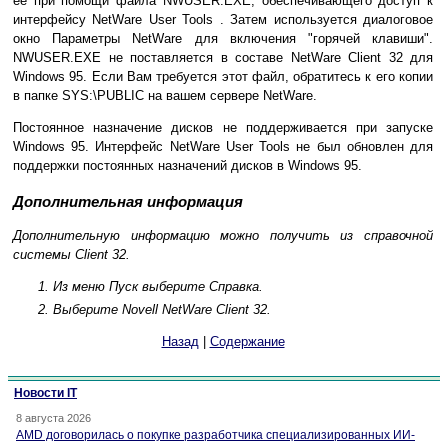
ее при помощи файла NWUSER.EXE, обеспечивающего доступ к
интерфейсу NetWare User Tools . Затем используется диалоговое
окно Параметры NetWare для включения "горячей клавиши".
NWUSER.EXE не поставляется в составе NetWare Client 32 для
Windows 95. Если Вам требуется этот файл, обратитесь к его копии
в папке SYS:\PUBLIC на вашем сервере NetWare.
Постоянное назначение дисков не поддерживается при запуске
Windows 95. Интерфейс NetWare User Tools не был обновлен для
поддержки постоянных назначений дисков в Windows 95.
Дополнительная информация
Дополнительную информацию можно получить из справочной
системы Сlient 32.
Из меню Пуск выберите Справка.
Выберите Novell NetWare Client 32.
Назад
|
Содержание
Новости IT
8 августа 2026
AMD договорилась о покупке разработчика специализированных ИИ-