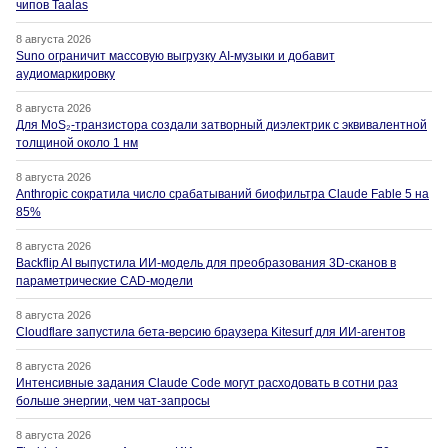
чипов Taalas
8 августа 2026
Suno ограничит массовую выгрузку AI-музыки и добавит
аудиомаркировку
8 августа 2026
Для MoS₂-транзистора создали затворный диэлектрик с эквивалентной
толщиной около 1 нм
8 августа 2026
Anthropic сократила число срабатываний биофильтра Claude Fable 5 на
85%
8 августа 2026
Backflip AI выпустила ИИ-модель для преобразования 3D-сканов в
параметрические CAD-модели
8 августа 2026
Cloudflare запустила бета-версию браузера Kitesurf для ИИ-агентов
8 августа 2026
Интенсивные задания Claude Code могут расходовать в сотни раз
больше энергии, чем чат-запросы
8 августа 2026