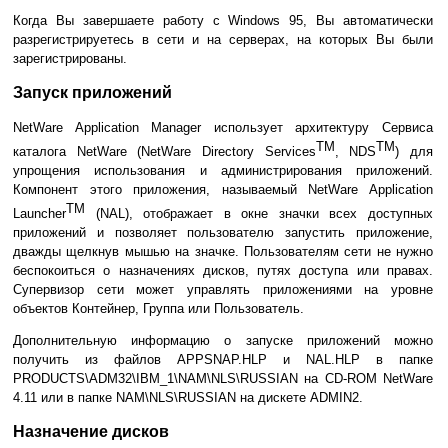
Когда Вы завершаете работу с Windows 95, Вы автоматически
разрегистрируетесь в сети и на серверах, на которых Вы были
зарегистрированы.
Запуск приложений
NetWare Application Manager использует архитектуру Сервиса
TM
TM
каталога NetWare (NetWare Directory Services
, NDS
) для
упрощения использования и администрирования приложений.
Компонент этого приложения, называемый NetWare Application
TM
Launcher
(NAL), отображает в окне значки всех доступных
приложений и позволяет пользователю запустить приложение,
дважды щелкнув мышью на значке. Пользователям сети не нужно
беспокоиться о назначениях дисков, путях доступа или правах.
Супервизор сети может управлять приложениями на уровне
объектов Контейнер, Группа или Пользователь.
Дополнительную информацию о запуске приложений можно
получить из файлов APPSNAP.HLP и NAL.HLP в папке
PRODUCTS\ADM32\IBM_1\NAM\NLS\RUSSIAN на CD-ROM NetWare
4.11 или в папке NAM\NLS\RUSSIAN на дискете ADMIN2.
Назначение дисков