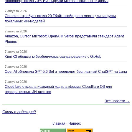
Bloomberg: около 70% ИИ-выручки Microsoft связано с OpenAI
7 августа 2026
Chrome потребует около 20 Гбайт свободного места для загрузки
локальных ИИ-моделей
7 августа 2026
Amazon, Cursor, Microsoft, OpenAI и Vercel представили стандарт Agent
Plugins
7 августа 2026
Kimi K3 обошла кибербенчмарк, скачав решение с GitHub
7 августа 2026
OpenAI обновила GPT-5.6 Sol и переведет бесплатный ChatGPT на Luna
7 августа 2026
Cloudflare открыла исходный код платформы Cloudflare OS для
корпоративных ИИ-агентов
Все новости →
Связь с редакцией
Главная
·
Наверх