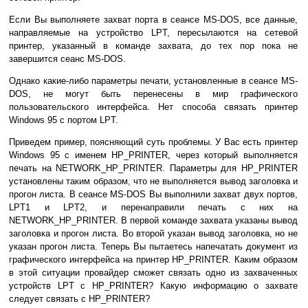
Если Вы выполняете захват порта в сеансе MS-DOS, все данные,
направляемые на устройство LPT, пересылаются на сетевой
принтер, указанный в команде захвата, до тех пор пока не
завершится сеанс MS-DOS.
Однако какие-либо параметры печати, установленные в сеансе MS-
DOS, не могут быть перенесены в мир графического
пользовательского интерфейса. Нет способа связать принтер
Windows 95 с портом LPT.
Приведем пример, поясняющий суть проблемы. У Вас есть принтер
Windows 95 с именем HP_PRINTER, через который выполняется
печать на NETWORK_HP_PRINTER. Параметры для HP_PRINTER
установлены таким образом, что не выполняется вывод заголовка и
прогон листа. В сеансе MS-DOS Вы выполнили захват двух портов,
LPT1 и LPT2, и перенаправили печать с них на
NETWORK_HP_PRINTER. В первой команде захвата указаны вывод
заголовка и прогон листа. Во второй указан вывод заголовка, но не
указан прогон листа. Теперь Вы пытаетесь напечатать документ из
графического интерфейса на принтер HP_PRINTER. Каким образом
в этой ситуации провайдер сможет связать одно из захваченных
устройств LPT с HP_PRINTER? Какую информацию о захвате
следует связать с HP_PRINTER?