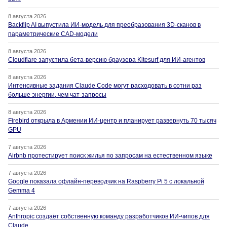
8 августа 2026
Backflip AI выпустила ИИ-модель для преобразования 3D-сканов в
параметрические CAD-модели
8 августа 2026
Cloudflare запустила бета-версию браузера Kitesurf для ИИ-агентов
8 августа 2026
Интенсивные задания Claude Code могут расходовать в сотни раз
больше энергии, чем чат-запросы
8 августа 2026
Firebird открыла в Армении ИИ-центр и планирует развернуть 70 тысяч
GPU
7 августа 2026
Airbnb протестирует поиск жилья по запросам на естественном языке
7 августа 2026
Google показала офлайн-переводчик на Raspberry Pi 5 с локальной
Gemma 4
7 августа 2026
Anthropic создаёт собственную команду разработчиков ИИ-чипов для
Claude