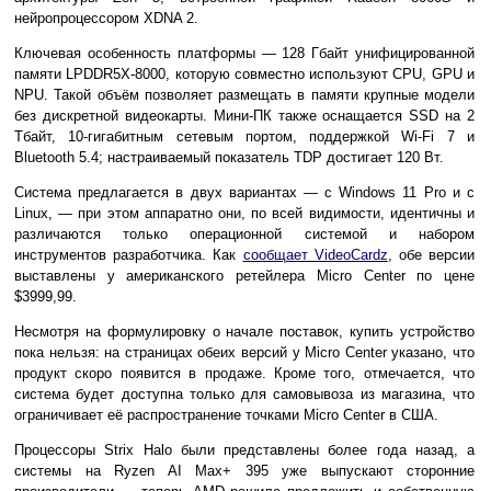
нейропроцессором XDNA 2.
Ключевая особенность платформы — 128 Гбайт унифицированной
памяти LPDDR5X-8000, которую совместно используют CPU, GPU и
NPU. Такой объём позволяет размещать в памяти крупные модели
без дискретной видеокарты. Мини-ПК также оснащается SSD на 2
Тбайт, 10-гигабитным сетевым портом, поддержкой Wi-Fi 7 и
Bluetooth 5.4; настраиваемый показатель TDP достигает 120 Вт.
Система предлагается в двух вариантах — с Windows 11 Pro и с
Linux, — при этом аппаратно они, по всей видимости, идентичны и
различаются только операционной системой и набором
инструментов разработчика. Как
сообщает VideoCardz
, обе версии
выставлены у американского ретейлера Micro Center по цене
$3999,99.
Несмотря на формулировку о начале поставок, купить устройство
пока нельзя: на страницах обеих версий у Micro Center указано, что
продукт скоро появится в продаже. Кроме того, отмечается, что
система будет доступна только для самовывоза из магазина, что
ограничивает её распространение точками Micro Center в США.
Процессоры Strix Halo были представлены более года назад, а
системы на Ryzen AI Max+ 395 уже выпускают сторонние