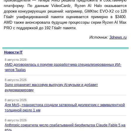
производители — теперь AMD решила предложить и собственную
платформу. По данным VideoCardz, Ryzen AI Halo оказывается
дороже конкурирующих решений: например, GMKtec EVO-X2 со 128
Гбайт унифицированной памяти оценивается примерно в $3400.
AMD также анонсировала будущие процессоры серии Ryzen AI Max
PRO с поддержкой до 192 Гбайт памяти.
Источник:
3dnews.ru
Новости IT
8 августа 2026
AMD договорилась о покупке разработчика специализированных ИИ-
чипов Taalas
8 августа 2026
Suno ограничит массовую выгрузку AI-музыки и добавит
аудиомаркировку
8 августа 2026
Для MoS₂-транзистора создали затворный диэлектрик с эквивалентной
толщиной около 1 нм
8 августа 2026
Anthropic сократила число срабатываний биофильтра Claude Fable 5 на
85%