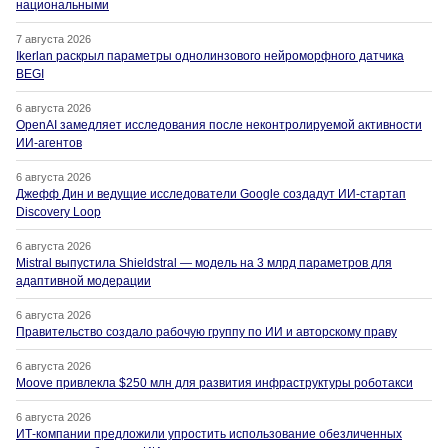
национальными
7 августа 2026
Ikerlan раскрыл параметры однолинзового нейроморфного датчика
BEGI
6 августа 2026
OpenAI замедляет исследования после неконтролируемой активности
ИИ-агентов
6 августа 2026
Джефф Дин и ведущие исследователи Google создадут ИИ-стартап
Discovery Loop
6 августа 2026
Mistral выпустила Shieldstral — модель на 3 млрд параметров для
адаптивной модерации
6 августа 2026
Правительство создало рабочую группу по ИИ и авторскому праву
6 августа 2026
Moove привлекла $250 млн для развития инфраструктуры роботакси
6 августа 2026
ИТ-компании предложили упростить использование обезличенных