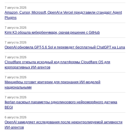
7 августа 2026
Amazon, Cursor, Microsoft, OpenAI и Vercel представили стандарт Agent
Plugins
7 августа 2026
Kimi K3 обошла кибербенчмарк, скачав решение с GitHub
7 августа 2026
OpenAI обновила GPT-5.6 Sol и переведет бесплатный ChatGPT на Luna
7 августа 2026
Cloudflare открыла исходный код платформы Cloudflare OS для
корпоративных ИИ-агентов
7 августа 2026
Минцифры готовит критерии для признания ИИ-моделей
национальными
7 августа 2026
Ikerlan раскрыл параметры однолинзового нейроморфного датчика
BEGI
6 августа 2026
OpenAI замедляет исследования после неконтролируемой активности
ИИ-агентов