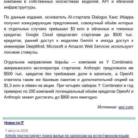
компании в собственных экосистемах моделей, API и облачной
инфраструктуры.
По данным издания, основатель AI-стартапа Dialogus Ханс Ибарра
получил конкурирующие предложения, совокупный объём которых
в отдельных случаях превышал $3 млн в облачных и токенных
кредитах. Google Cloud предлагает стартапам до $500 тыс.
кредитов, ранний доступ к моделям Gemini и иногда доступ к
инженерам DeepMind; Microsoft и Amazon Web Services используют
похожие стимулы.
Отдельное направление борьбы — компании из Y Combinator,
американского акселератора стартапов. Anthropic предложила им
$500 тыс. кредитов без требования доли в капитале, а OpenAI
ответила таким же базовым пакетом и дополнительной опцией на
$1,5 млн в обмен на акции. При четырёх наборах Y Combinator в год
примерно по 200 компаний потенциальный объём кредитов OpenAI и
Anthropic может достигать до $800 млн ежегодно.
Источник:
wsj.com
Новости IT
7 августа 2026
Airbnb протестирует поиск жилья по запросам на естественном языке