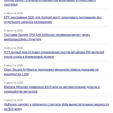
сентября
5 августа 2026
EFF: рекламные SDK для Android могут передавать геолокацию без
отдельного запроса разрешения
5 августа 2026
Поставки Google TPU для Anthropic профинансируют через
внебалансовую структуру
4 августа 2026
NYT: Белый дом отложил ограничения против китайских ИИ-моделей
после спора в Кремниевой долине
4 августа 2026
Open Secure AI Alliance предложил механизм обмена данными об
инцидентах с ИИ
4 августа 2026
Mariana Minerals привлекла $310 млн на автоматизацию добычи и
переработки металлов
4 августа 2026
Anthropic закупит у облачного стартапа Volta вычислительные мощности
на $10 млрд