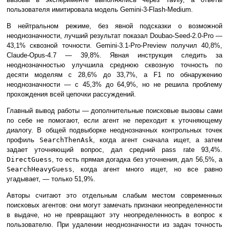
пользователя имитировала модель Gemini-3-Flash-Medium.
В нейтральном режиме, без явной подсказки о возможной
неоднозначности, лучший результат показал Doubao-Seed-2.0-Pro —
43,1% сквозной точности. Gemini-3.1-Pro-Preview получил 40,8%,
Claude-Opus-4.7 — 39,8%. Явная инструкция следить за
неоднозначностью улучшила среднюю сквозную точность по
десяти моделям с 28,6% до 33,7%, а F1 по обнаружению
неоднозначности — с 45,3% до 64,9%, но не решила проблему
прохождения всей цепочки рассуждений.
Главный вывод работы — дополнительные поисковые вызовы сами
по себе не помогают, если агент не переходит к уточняющему
диалогу. В общей подвыборке неоднозначных контрольных точек
профиль
SearchThenAsk
, когда агент сначала ищет, а затем
задает уточняющий вопрос, дал средний pass rate 93,4%.
DirectGuess
, то есть прямая догадка без уточнения, дал 56,5%, а
SearchHeavyGuess
, когда агент много ищет, но все равно
угадывает, — только 51,9%.
Авторы считают это отдельным слабым местом современных
поисковых агентов: они могут замечать признаки неопределенности
в выдаче, но не превращают эту неопределенность в вопрос к
пользователю. При удалении неоднозначности из задач точность