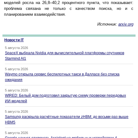
моделей росла на 26,8–40,2 процентного пункта, что показывает:
проблема связана не только с качеством поиска, но и с
планированием взаимодействия.
Источник:
arxiv.org
Новости IT
5 августа 2026
SpaceX выбрала Nvidia для вычислительной платформы спутников
Starmind AI1
5 августа 2026
Waymo открыла сервис беспилотных такси в Далласе без списка
ожидания
5 августа 2026
WIRED: Белый дом подготовил закрытую схему проверки передовых
ИИ-моделей
5 августа 2026
Samsung раскрыла расчётные показатели zHBM: до восьми раз выше
HBM5
5 августа 2026
Google начнет отключать Assistant на мобильных устройствах 4