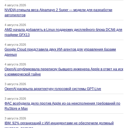
4 августа 2026
NVIDIA открыла веса Alpamayo 2 Super — модели для разработки
автопилотов
4 августа 2026
AMD начала добавлять в Linux поддержку дисплейного блока DCN6 для
графики GFX13
4 августа 2026
Google Cloud представила двух ИИ-агентов для управления базами
данных
4 августа 2026
OpenAI опубликовала переписку бывшего инженера Apple в ответ на иск
о коммерческой тайне
3 августа 2026
OpenAI раскрыла архитектуру голосовой системы GPT-Live
3 августа 2026
ФАС возбудила дело против Apple из-за неисполнения требований по
RuStore и Max
3 августа 2026
IBM: 92% организаций с ИИ-инцидентами не обеспечили должный