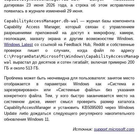
датирован 23 июня 2026 года, а строка об этом исправлении
появилась в журнале изменений 29 июня.
CapabilityAccessManager.db-wal
— журнал базы компонента
Capability Access Manager, который связан с управлением
разрешениями приложений на доступ к микрофону, камере,
геолокации, захвату экрана и другим возможностям Windows.
Windows Latest
со ссылкой на Feedback Hub, Reddit и собственные
проверки пишет о случаях, когда файл по адресу
C:\ProgramData\Microsoft\Windows\CapabilityAccessManag
wal
вырастал до десятков и сотен гигабайт, включая примерно 200
ГБ и около 513 ГБ.
Проблема может быть неочевидна для пользователя: занятое место
отображается в параметрах Windows как «Система и
зарезервировано» или «Системные файлы» без указания
конкретного файла. Тем, у кого быстро заканчивается место на
системном диске, имеет смысл проверить размер каталога
CapabilityAccessManager и установить KB5095093 через Windows
Update либо дождаться следующего регулярного накопительного
обновления Windows 11.
Источник:
support.microsoft.com