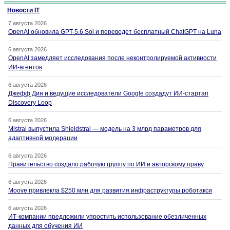
Новости IT
7 августа 2026
OpenAI обновила GPT-5.6 Sol и переведет бесплатный ChatGPT на Luna
6 августа 2026
OpenAI замедляет исследования после неконтролируемой активности
ИИ-агентов
6 августа 2026
Джефф Дин и ведущие исследователи Google создадут ИИ-стартап
Discovery Loop
6 августа 2026
Mistral выпустила Shieldstral — модель на 3 млрд параметров для
адаптивной модерации
6 августа 2026
Правительство создало рабочую группу по ИИ и авторскому праву
6 августа 2026
Moove привлекла $250 млн для развития инфраструктуры роботакси
6 августа 2026
ИТ-компании предложили упростить использование обезличенных
данных для обучения ИИ