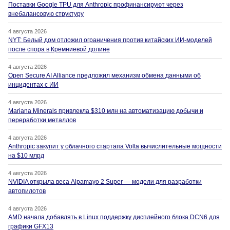
Поставки Google TPU для Anthropic профинансируют через
внебалансовую структуру
4 августа 2026
NYT: Белый дом отложил ограничения против китайских ИИ-моделей
после спора в Кремниевой долине
4 августа 2026
Open Secure AI Alliance предложил механизм обмена данными об
инцидентах с ИИ
4 августа 2026
Mariana Minerals привлекла $310 млн на автоматизацию добычи и
переработки металлов
4 августа 2026
Anthropic закупит у облачного стартапа Volta вычислительные мощности
на $10 млрд
4 августа 2026
NVIDIA открыла веса Alpamayo 2 Super — модели для разработки
автопилотов
4 августа 2026
AMD начала добавлять в Linux поддержку дисплейного блока DCN6 для
графики GFX13