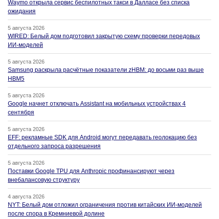
Waymo открыла сервис беспилотных такси в Далласе без списка
ожидания
5 августа 2026
WIRED: Белый дом подготовил закрытую схему проверки передовых
ИИ-моделей
5 августа 2026
Samsung раскрыла расчётные показатели zHBM: до восьми раз выше
HBM5
5 августа 2026
Google начнет отключать Assistant на мобильных устройствах 4
сентября
5 августа 2026
EFF: рекламные SDK для Android могут передавать геолокацию без
отдельного запроса разрешения
5 августа 2026
Поставки Google TPU для Anthropic профинансируют через
внебалансовую структуру
4 августа 2026
NYT: Белый дом отложил ограничения против китайских ИИ-моделей
после спора в Кремниевой долине