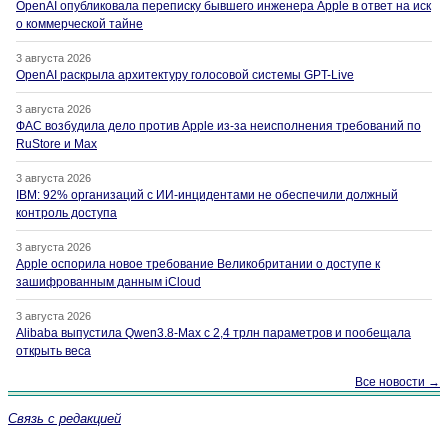
OpenAI опубликовала переписку бывшего инженера Apple в ответ на иск
о коммерческой тайне
3 августа 2026
OpenAI раскрыла архитектуру голосовой системы GPT-Live
3 августа 2026
ФАС возбудила дело против Apple из-за неисполнения требований по
RuStore и Max
3 августа 2026
IBM: 92% организаций с ИИ-инцидентами не обеспечили должный
контроль доступа
3 августа 2026
Apple оспорила новое требование Великобритании о доступе к
зашифрованным данным iCloud
3 августа 2026
Alibaba выпустила Qwen3.8-Max с 2,4 трлн параметров и пообещала
открыть веса
Все новости →
Связь с редакцией