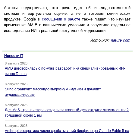
Авторы подчеркивают, что речь идет об исследовательской
системе и виртуальной оценке, а не о готовом клиническом
продукте. Google в
сообщении о работе
также пишет, что изучает
применение AMIE в клинических условиях и запустила отдельное
исследование ИИ в реальной виртуальной медпомощи.
Источник:
nature.com
Новости IT
8 августа 2026
AMD договорилась о покупке разработчика специализированных ИИ-
чипов Taalas
8 августа 2026
Suno ограничит массовую выгрузку AI-музыки и добавит
аудиомаркировку
8 августа 2026
Для MoS₂-транзистора создали затворный диэлектрик с эквивалентной
толщиной около 1 нм
8 августа 2026
Anthropic сократила число срабатываний биофильтра Claude Fable 5 на