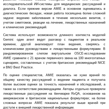
исследовательской ИИ-системы для медицинских рассуждений и
диалога. Если прежние версии AMIE в основном оценивались в
диагностических беседах, новая работа посвящена более сложной
задаче: ведению заболевания в течение нескольких визитов, с
учетом симптомов, реакции на лечение, лекарственных назначений
и клинических рекомендаций.
Система использует возможности длинного контекста моделей
Gemini: один агент ведет разговор с пациентом в реальном
времени, другой анализирует план ведения, сверяясь с
клиническими руководствами и лекарственными формулярами. В
рандомизированном слепом виртуальном OSCE-исследовании
AMIE сравнили с 21 врачом первичного звена на 100 многоэтапных
сценариях, составленных с учетом британских рекомендаций NICE
и BMJ Best Practice.
По оценке специалистов, AMIE оказалась не хуже врачей по
общему качеству рассуждений о ведении пациента и получила
более высокие оценки за точность назначений и обследований, а
также за соответствие рекомендациям. Авторы отдельно проверяли
лекарственные рассуждения на бенчмарке RxQA, основанном на
американском и британском национальных формулярах; на более
сложных вопросах AMIE показала результат выше врачей при
доступе к внешней лекарственной информации.