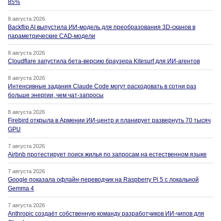
85%
8 августа 2026
Backflip AI выпустила ИИ-модель для преобразования 3D-сканов в
параметрические CAD-модели
8 августа 2026
Cloudflare запустила бета-версию браузера Kitesurf для ИИ-агентов
8 августа 2026
Интенсивные задания Claude Code могут расходовать в сотни раз
больше энергии, чем чат-запросы
8 августа 2026
Firebird открыла в Армении ИИ-центр и планирует развернуть 70 тысяч
GPU
7 августа 2026
Airbnb протестирует поиск жилья по запросам на естественном языке
7 августа 2026
Google показала офлайн-переводчик на Raspberry Pi 5 с локальной
Gemma 4
7 августа 2026
Anthropic создаёт собственную команду разработчиков ИИ-чипов для