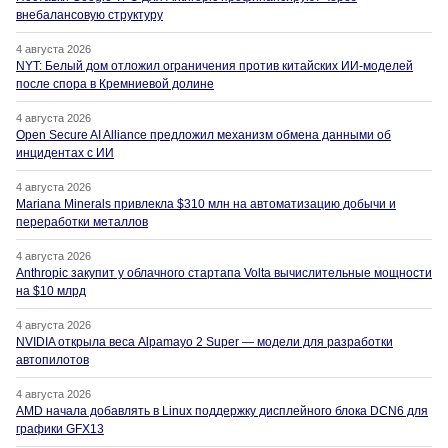
внебалансовую структуру
4 августа 2026
NYT: Белый дом отложил ограничения против китайских ИИ-моделей
после спора в Кремниевой долине
4 августа 2026
Open Secure AI Alliance предложил механизм обмена данными об
инцидентах с ИИ
4 августа 2026
Mariana Minerals привлекла $310 млн на автоматизацию добычи и
переработки металлов
4 августа 2026
Anthropic закупит у облачного стартапа Volta вычислительные мощности
на $10 млрд
4 августа 2026
NVIDIA открыла веса Alpamayo 2 Super — модели для разработки
автопилотов
4 августа 2026
AMD начала добавлять в Linux поддержку дисплейного блока DCN6 для
графики GFX13