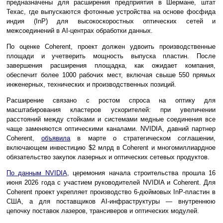
предназначены для расширения предприятия в Шермане, штат
Техас, где выпускаются фотонные устройства на основе фосфида
индия (InP) для высокоскоростных оптических сетей и
межсоединений в AI-центрах обработки данных.
По оценке Coherent, проект должен удвоить производственные
площади и учетверить мощность выпуска пластин. После
завершения расширения площадка, как ожидает компания,
обеспечит более 1000 рабочих мест, включая свыше 550 прямых
инженерных, технических и производственных позиций.
Расширение связано с ростом спроса на оптику для
масштабирования кластеров ускорителей: при увеличении
расстояний между стойками и системами медные соединения все
чаще заменяются оптическими каналами. NVIDIA, давний партнер
Coherent,
объявила
в марте о стратегическом соглашении,
включающем инвестицию $2 млрд в Coherent и многомиллиардное
обязательство закупок лазерных и оптических сетевых продуктов.
По данным NVIDIA
, церемония начала строительства прошла 16
июня 2026 года с участием руководителей NVIDIA и Coherent. Для
Coherent проект укрепляет производство 6-дюймовых InP-пластин в
США, а для поставщиков AI-инфраструктуры — внутреннюю
цепочку поставок лазеров, трансиверов и оптических модулей.