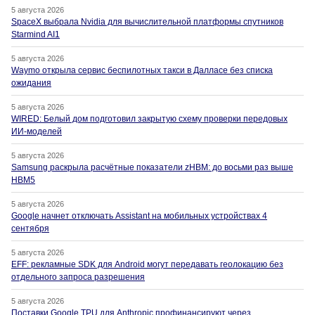
5 августа 2026
SpaceX выбрала Nvidia для вычислительной платформы спутников
Starmind AI1
5 августа 2026
Waymo открыла сервис беспилотных такси в Далласе без списка
ожидания
5 августа 2026
WIRED: Белый дом подготовил закрытую схему проверки передовых
ИИ-моделей
5 августа 2026
Samsung раскрыла расчётные показатели zHBM: до восьми раз выше
HBM5
5 августа 2026
Google начнет отключать Assistant на мобильных устройствах 4
сентября
5 августа 2026
EFF: рекламные SDK для Android могут передавать геолокацию без
отдельного запроса разрешения
5 августа 2026
Поставки Google TPU для Anthropic профинансируют через