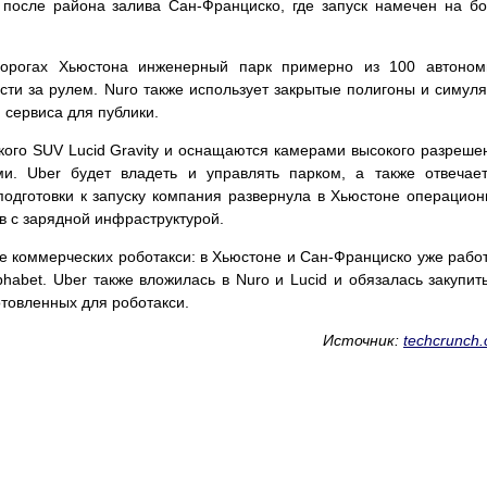
 после района залива Сан-Франциско, где запуск намечен на б
дорогах Хьюстона инженерный парк примерно из 100 автоном
ти за рулем. Nuro также использует закрытые полигоны и симул
 сервиса для публики.
ского SUV Lucid Gravity и оснащаются камерами высокого разреше
и. Uber будет владеть и управлять парком, а также отвечае
подготовки к запуску компания развернула в Хьюстоне операцио
в с зарядной инфраструктурой.
е коммерческих роботакси: в Хьюстоне и Сан-Франциско уже рабо
abet. Uber также вложилась в Nuro и Lucid и обязалась закупит
отовленных для роботакси.
Источник:
techcrunch