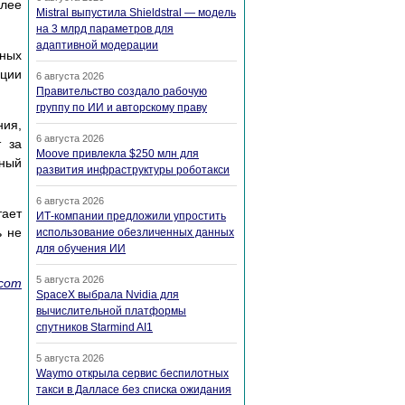
олее
Mistral выпустила Shieldstral — модель
на 3 млрд параметров для
адаптивной модерации
ных
яции
6 августа 2026
Правительство создало рабочую
группу по ИИ и авторскому праву
ния,
6 августа 2026
т за
Moove привлекла $250 млн для
нный
развития инфраструктуры роботакси
6 августа 2026
тает
ИТ-компании предложили упростить
ь не
использование обезличенных данных
для обучения ИИ
5 августа 2026
.com
SpaceX выбрала Nvidia для
вычислительной платформы
спутников Starmind AI1
5 августа 2026
Waymo открыла сервис беспилотных
такси в Далласе без списка ожидания