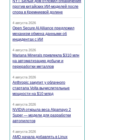
NYT: Белый дом отложил ограничения
против китайских ИИ-моделей после
спора в Кремниевой долине
4 августа 2026
Open Secure AI Alliance предложил
механизм обмена данными об
инцидентах с ИИ
4 августа 2026
Mariana Minerals привлекла $310 млн
на автоматизацию добычи и
переработки металлов
4 августа 2026
Anthropic закупит у облачного
стартапа Volta вычислительные
мощности на $10 млрд
4 августа 2026
NVIDIA открыла веса Alpamayo 2
Super — модели для разработки
автопилотов
4 августа 2026
AMD начала добавлять в Linux