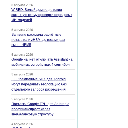
5 августа 2026
WIRED: Белый дом подготовил
закрытую схему проверки передовых
ИИ-моделей
5 августа 2026
Samsung раскрыла расчётные
показатели zHBM: до восьми раз
выше HBM5
5 августа 2026
Google начнет отключать Assistant на
мобильных устройствах 4 сентября
5 августа 2026
EFF: рекламные SDK для Android
могут передавать геолокацию без
отдельного запроса разрешения
5 августа 2026
Поставки Google TPU для Anthropic
профинансируют через
внебалансовую структуру
4 августа 2026