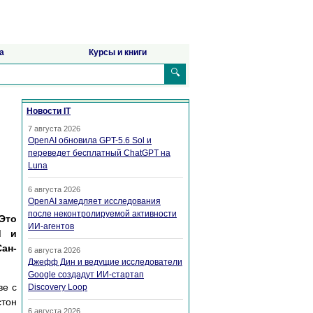
а
Курсы и книги
🔍
Новости IT
7 августа 2026
OpenAI обновила GPT-5.6 Sol и
переведет бесплатный ChatGPT на
Luna
6 августа 2026
OpenAI замедляет исследования
после неконтролируемой активности
Это
ИИ-агентов
d и
ан-
6 августа 2026
Джефф Дин и ведущие исследователи
Google создадут ИИ-стартап
ве с
Discovery Loop
стон
6 августа 2026