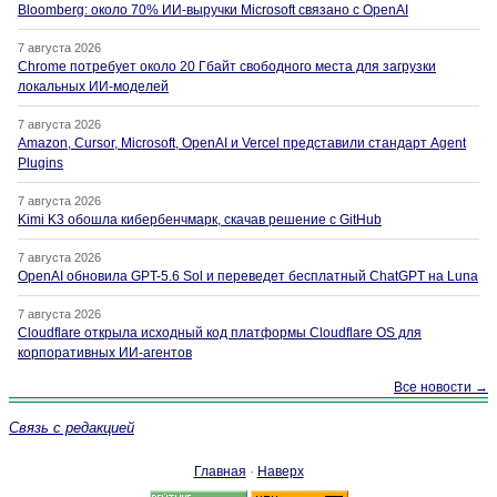
Bloomberg: около 70% ИИ-выручки Microsoft связано с OpenAI
7 августа 2026
Chrome потребует около 20 Гбайт свободного места для загрузки
локальных ИИ-моделей
7 августа 2026
Amazon, Cursor, Microsoft, OpenAI и Vercel представили стандарт Agent
Plugins
7 августа 2026
Kimi K3 обошла кибербенчмарк, скачав решение с GitHub
7 августа 2026
OpenAI обновила GPT-5.6 Sol и переведет бесплатный ChatGPT на Luna
7 августа 2026
Cloudflare открыла исходный код платформы Cloudflare OS для
корпоративных ИИ-агентов
Все новости →
Связь с редакцией
Главная
·
Наверх