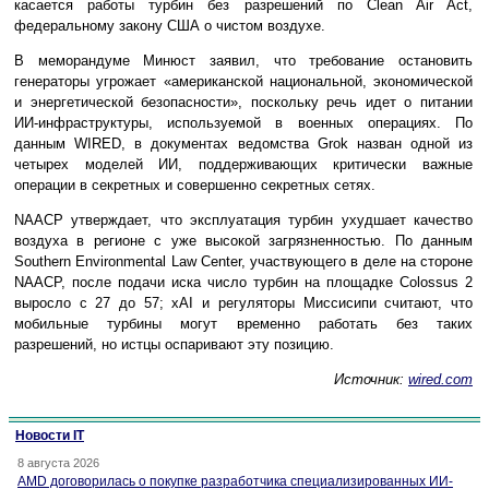
касается работы турбин без разрешений по Clean Air Act,
федеральному закону США о чистом воздухе.
В меморандуме Минюст заявил, что требование остановить
генераторы угрожает «американской национальной, экономической
и энергетической безопасности», поскольку речь идет о питании
ИИ-инфраструктуры, используемой в военных операциях. По
данным WIRED, в документах ведомства Grok назван одной из
четырех моделей ИИ, поддерживающих критически важные
операции в секретных и совершенно секретных сетях.
NAACP утверждает, что эксплуатация турбин ухудшает качество
воздуха в регионе с уже высокой загрязненностью. По данным
Southern Environmental Law Center, участвующего в деле на стороне
NAACP, после подачи иска число турбин на площадке Colossus 2
выросло с 27 до 57; xAI и регуляторы Миссисипи считают, что
мобильные турбины могут временно работать без таких
разрешений, но истцы оспаривают эту позицию.
Источник:
wired.com
Новости IT
8 августа 2026
AMD договорилась о покупке разработчика специализированных ИИ-