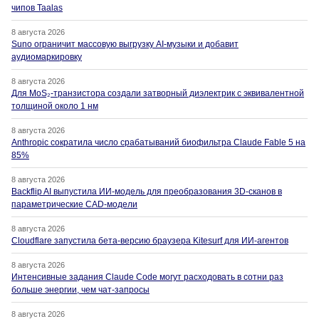
чипов Taalas
8 августа 2026
Suno ограничит массовую выгрузку AI-музыки и добавит
аудиомаркировку
8 августа 2026
Для MoS₂-транзистора создали затворный диэлектрик с эквивалентной
толщиной около 1 нм
8 августа 2026
Anthropic сократила число срабатываний биофильтра Claude Fable 5 на
85%
8 августа 2026
Backflip AI выпустила ИИ-модель для преобразования 3D-сканов в
параметрические CAD-модели
8 августа 2026
Cloudflare запустила бета-версию браузера Kitesurf для ИИ-агентов
8 августа 2026
Интенсивные задания Claude Code могут расходовать в сотни раз
больше энергии, чем чат-запросы
8 августа 2026