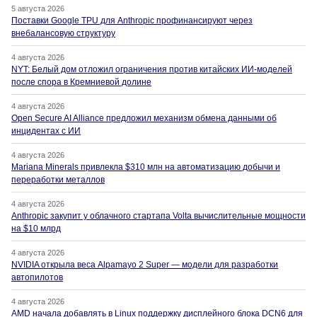
5 августа 2026
Поставки Google TPU для Anthropic профинансируют через
внебалансовую структуру
4 августа 2026
NYT: Белый дом отложил ограничения против китайских ИИ-моделей
после спора в Кремниевой долине
4 августа 2026
Open Secure AI Alliance предложил механизм обмена данными об
инцидентах с ИИ
4 августа 2026
Mariana Minerals привлекла $310 млн на автоматизацию добычи и
переработки металлов
4 августа 2026
Anthropic закупит у облачного стартапа Volta вычислительные мощности
на $10 млрд
4 августа 2026
NVIDIA открыла веса Alpamayo 2 Super — модели для разработки
автопилотов
4 августа 2026
AMD начала добавлять в Linux поддержку дисплейного блока DCN6 для