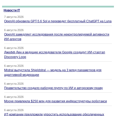
Новости IT
7 августа 2026
OpenAI обновила GPT-5.6 Sol и переведет бесплатный ChatGPT на Luna
6 августа 2026
OpenAI замедляет исследования после неконтролируемой активности
ИИ-агентов
6 августа 2026
Джефф Дин и ведущие исследователи Google создадут ИИ-стартап
Discovery Loop
6 августа 2026
Mistral выпустила Shieldstral — модель на 3 млрд параметров для
адаптивной модерации
6 августа 2026
Правительство создало рабочую группу по ИИ и авторскому праву
6 августа 2026
Moove привлекла $250 млн для развития инфраструктуры роботакси
6 августа 2026
ИТ-компании предложили упростить использование обезличенных