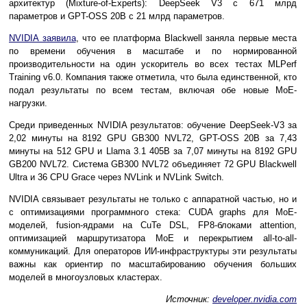
архитектур (Mixture-of-Experts): DeepSeek V3 с 671 млрд
параметров и GPT-OSS 20B с 21 млрд параметров.
NVIDIA заявила
, что ее платформа Blackwell заняла первые места
по времени обучения в масштабе и по нормированной
производительности на один ускоритель во всех тестах MLPerf
Training v6.0. Компания также отметила, что была единственной, кто
подал результаты по всем тестам, включая обе новые MoE-
нагрузки.
Среди приведенных NVIDIA результатов: обучение DeepSeek-V3 за
2,02 минуты на 8192 GPU GB300 NVL72, GPT-OSS 20B за 7,43
минуты на 512 GPU и Llama 3.1 405B за 7,07 минуты на 8192 GPU
GB200 NVL72. Система GB300 NVL72 объединяет 72 GPU Blackwell
Ultra и 36 CPU Grace через NVLink и NVLink Switch.
NVIDIA связывает результаты не только с аппаратной частью, но и
с оптимизациями программного стека: CUDA graphs для MoE-
моделей, fusion-ядрами на CuTe DSL, FP8-блоками attention,
оптимизацией маршрутизатора MoE и перекрытием all-to-all-
коммуникаций. Для операторов ИИ-инфраструктуры эти результаты
важны как ориентир по масштабированию обучения больших
моделей в многоузловых кластерах.
Источник:
developer.nvidia.com