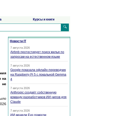
а
Курсы и книги
🔍
Новости IT
7 августа 2026
Airbnb протестирует поиск жилья по
запросам на естественном языке
7 августа 2026
Google показала офлайн-переводчик
ния
на Raspberry Pi 5 с локальной Gemma
я на
4
 не
7 августа 2026
Anthropic создаёт собственную
команду разработчиков ИИ-чипов для
ыло
Claude
2026
7 августа 2026
ИИ-модели Evo помогли