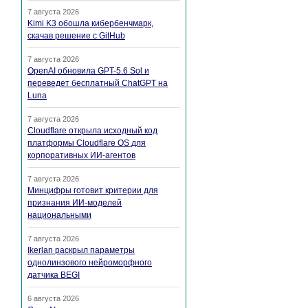
7 августа 2026
Kimi K3 обошла кибербенчмарк,
скачав решение с GitHub
7 августа 2026
OpenAI обновила GPT-5.6 Sol и
переведет бесплатный ChatGPT на
Luna
7 августа 2026
Cloudflare открыла исходный код
платформы Cloudflare OS для
корпоративных ИИ-агентов
7 августа 2026
Минцифры готовит критерии для
признания ИИ-моделей
национальными
7 августа 2026
Ikerlan раскрыл параметры
однолинзового нейроморфного
датчика BEGI
6 августа 2026