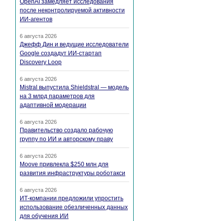
OpenAI замедляет исследования
после неконтролируемой активности
ИИ-агентов
6 августа 2026
Джефф Дин и ведущие исследователи
Google создадут ИИ-стартап
Discovery Loop
6 августа 2026
Mistral выпустила Shieldstral — модель
на 3 млрд параметров для
адаптивной модерации
6 августа 2026
Правительство создало рабочую
группу по ИИ и авторскому праву
6 августа 2026
Moove привлекла $250 млн для
развития инфраструктуры роботакси
6 августа 2026
ИТ-компании предложили упростить
использование обезличенных данных
для обучения ИИ