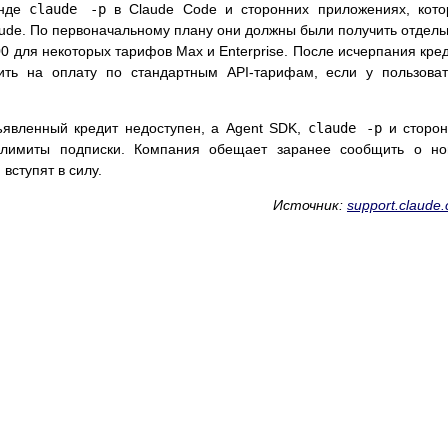
анде
claude -p
в Claude Code и сторонних приложениях, кот
ude. По первоначальному плану они должны были получить отдел
00 для некоторых тарифов Max и Enterprise. После исчерпания кре
ить на оплату по стандартным API-тарифам, если у пользова
бъявленный кредит недоступен, а Agent SDK,
claude -p
и сторон
 лимиты подписки. Компания обещает заранее сообщить о но
вступят в силу.
Источник:
support.claude