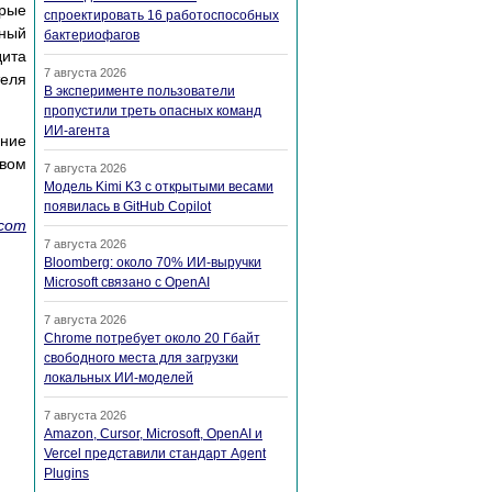
орые
спроектировать 16 работоспособных
ьный
бактериофагов
дита
7 августа 2026
теля
В эксперименте пользователи
пропустили треть опасных команд
ИИ-агента
ние
вом
7 августа 2026
Модель Kimi K3 с открытыми весами
появилась в GitHub Copilot
.com
7 августа 2026
Bloomberg: около 70% ИИ-выручки
Microsoft связано с OpenAI
7 августа 2026
Chrome потребует около 20 Гбайт
свободного места для загрузки
локальных ИИ-моделей
7 августа 2026
Amazon, Cursor, Microsoft, OpenAI и
Vercel представили стандарт Agent
Plugins