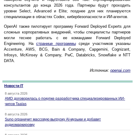
консультантов до конца 2026 года. Партнеры будут проходить
уровни Select, Advanced и Elite; позднее для них планируются
специализации в областях Codex, кибербезопасности и ИИ-агентов.
OpenAI также пилотирует программу Forward Deployed Experts для
сложных корпоративных внедрений, чтобы специалисты партнеров
могли теснее работать с ее командами Forward Deployed
Engineering. На
странице программы
среди участников указаны
Accenture, AWS, BCG, Bain & Company, Capgemini, Cognizant,
Infosys, McKinsey & Company, PwC, Databricks, Snowflake и NTT
DATA.
Источник:
openai.com
Новости IT
8 августа 2026
AMD договорилась о покупке разработчика специализированных ИИ-
чипов Taalas
8 августа 2026
Suno ограничит массовую выгрузку AI-музыки и добавит
аудиомаркировку
8 августа 2026