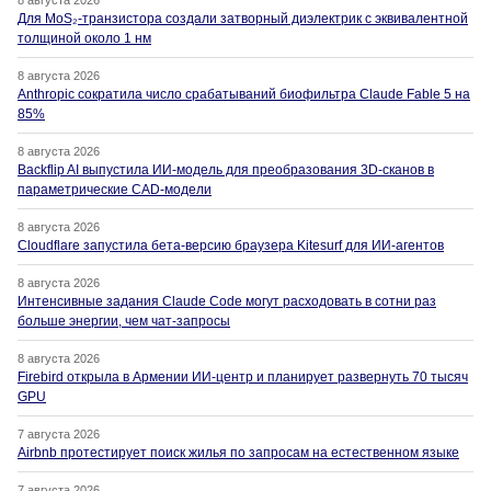
Для MoS₂-транзистора создали затворный диэлектрик с эквивалентной
толщиной около 1 нм
8 августа 2026
Anthropic сократила число срабатываний биофильтра Claude Fable 5 на
85%
8 августа 2026
Backflip AI выпустила ИИ-модель для преобразования 3D-сканов в
параметрические CAD-модели
8 августа 2026
Cloudflare запустила бета-версию браузера Kitesurf для ИИ-агентов
8 августа 2026
Интенсивные задания Claude Code могут расходовать в сотни раз
больше энергии, чем чат-запросы
8 августа 2026
Firebird открыла в Армении ИИ-центр и планирует развернуть 70 тысяч
GPU
7 августа 2026
Airbnb протестирует поиск жилья по запросам на естественном языке
7 августа 2026