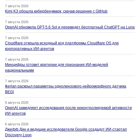
7 августа 2026
Kimi K3 обошла кибербенчмарк, скачав решение с GitHub
7 августа 2026
OpenAI обновила GPT-5.6 Sol и переведет бесплатный ChatGPT на Luna
7 августа 2026
Cloudflare открыла исходный код платформы Cloudflare OS для
корпоративных ИИ-агентов
7 августа 2026
Минцифры готовит критерии для признания ИИ-моделей
национальными
7 августа 2026
Ikerlan раскрыл параметры однолинзового нейроморфного датчика
BEGI
6 августа 2026
OpenAI замедляет исследования после неконтролируемой активности
ИИ-агентов
6 августа 2026
Джефф Дин и ведущие исследователи Google создадут ИИ-стартап
Discovery Loop