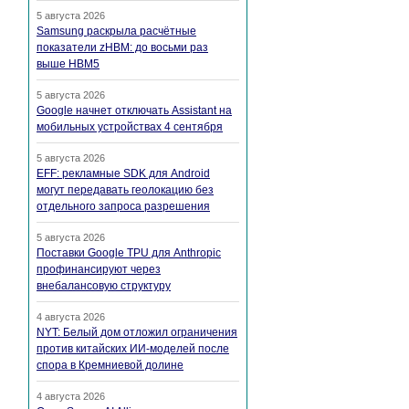
5 августа 2026
Samsung раскрыла расчётные
показатели zHBM: до восьми раз
выше HBM5
5 августа 2026
Google начнет отключать Assistant на
мобильных устройствах 4 сентября
5 августа 2026
EFF: рекламные SDK для Android
могут передавать геолокацию без
отдельного запроса разрешения
5 августа 2026
Поставки Google TPU для Anthropic
профинансируют через
внебалансовую структуру
4 августа 2026
NYT: Белый дом отложил ограничения
против китайских ИИ-моделей после
спора в Кремниевой долине
4 августа 2026