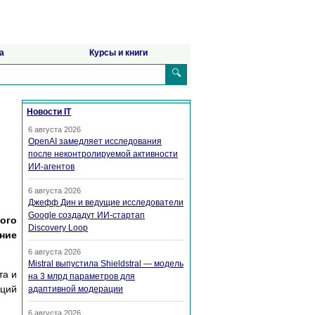
а
Курсы и книги
🔍
Новости IT
6 августа 2026
OpenAI замедляет исследования
после неконтролируемой активности
ИИ-агентов
6 августа 2026
Джефф Дин и ведущие исследователи
Google создадут ИИ-стартап
ого
Discovery Loop
ние
6 августа 2026
Mistral выпустила Shieldstral — модель
та и
на 3 млрд параметров для
иций
адаптивной модерации
6 августа 2026