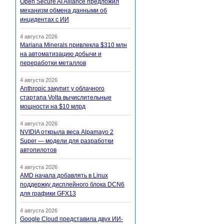
Open Secure AI Alliance предложил
механизм обмена данными об
инцидентах с ИИ
4 августа 2026
Mariana Minerals привлекла $310 млн
на автоматизацию добычи и
переработки металлов
4 августа 2026
Anthropic закупит у облачного
стартапа Volta вычислительные
мощности на $10 млрд
4 августа 2026
NVIDIA открыла веса Alpamayo 2
Super — модели для разработки
автопилотов
4 августа 2026
AMD начала добавлять в Linux
поддержку дисплейного блока DCN6
для графики GFX13
4 августа 2026
Google Cloud представила двух ИИ-