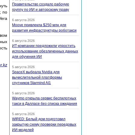
Правительство создало рабочую
нуть
группу по ИИ и авторскому праву
; по
Vera
6 августа 2026
Moove привлекла $250 млн для
развития инфраструктуры роботакси
твом
6 августа 2026
вных
ИТ-компании предложили упростить
ость
использование обезличенных данных
для обучения ИИ
r.kz
5 августа 2026
SpaceX выбрала Nvidia для
вычислительной платформы
спутников Starmind AI1
5 августа 2026
Waymo открыла сервис беспилотных
такси в Далласе без списка ожидания
5 августа 2026
WIRED: Белый дом подготовил
закрытую схему проверки передовых
ИИ-моделей