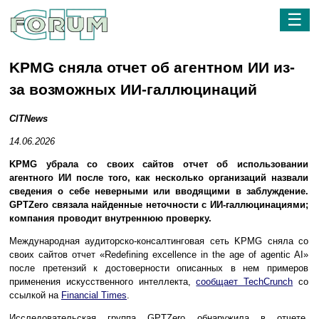
☰
KPMG сняла отчет об агентном ИИ из-
за возможных ИИ-галлюцинаций
CITNews
14.06.2026
KPMG убрала со своих сайтов отчет об использовании
агентного ИИ после того, как несколько организаций назвали
сведения о себе неверными или вводящими в заблуждение.
GPTZero связала найденные неточности с ИИ-галлюцинациями;
компания проводит внутреннюю проверку.
Международная аудиторско-консалтинговая сеть KPMG сняла со
своих сайтов отчет «Redefining excellence in the age of agentic AI»
после претензий к достоверности описанных в нем примеров
применения искусственного интеллекта,
сообщает TechCrunch
со
ссылкой на
Financial Times
.
Исследовательская группа GPTZero обнаружила в отчете,