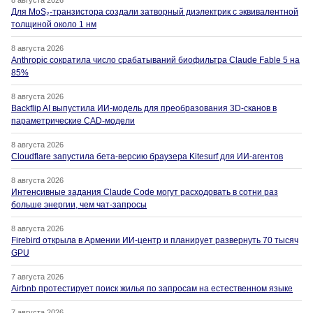
Для MoS₂-транзистора создали затворный диэлектрик с эквивалентной
толщиной около 1 нм
8 августа 2026
Anthropic сократила число срабатываний биофильтра Claude Fable 5 на
85%
8 августа 2026
Backflip AI выпустила ИИ-модель для преобразования 3D-сканов в
параметрические CAD-модели
8 августа 2026
Cloudflare запустила бета-версию браузера Kitesurf для ИИ-агентов
8 августа 2026
Интенсивные задания Claude Code могут расходовать в сотни раз
больше энергии, чем чат-запросы
8 августа 2026
Firebird открыла в Армении ИИ-центр и планирует развернуть 70 тысяч
GPU
7 августа 2026
Airbnb протестирует поиск жилья по запросам на естественном языке
7 августа 2026