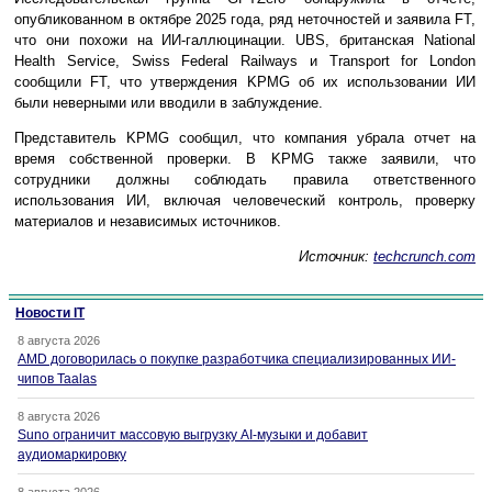
опубликованном в октябре 2025 года, ряд неточностей и заявила FT,
что они похожи на ИИ-галлюцинации. UBS, британская National
Health Service, Swiss Federal Railways и Transport for London
сообщили FT, что утверждения KPMG об их использовании ИИ
были неверными или вводили в заблуждение.
Представитель KPMG сообщил, что компания убрала отчет на
время собственной проверки. В KPMG также заявили, что
сотрудники должны соблюдать правила ответственного
использования ИИ, включая человеческий контроль, проверку
материалов и независимых источников.
Источник:
techcrunch.com
Новости IT
8 августа 2026
AMD договорилась о покупке разработчика специализированных ИИ-
чипов Taalas
8 августа 2026
Suno ограничит массовую выгрузку AI-музыки и добавит
аудиомаркировку
8 августа 2026