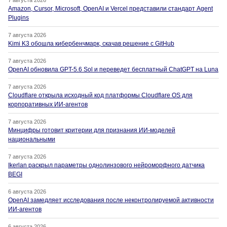
Amazon, Cursor, Microsoft, OpenAI и Vercel представили стандарт Agent
Plugins
7 августа 2026
Kimi K3 обошла кибербенчмарк, скачав решение с GitHub
7 августа 2026
OpenAI обновила GPT-5.6 Sol и переведет бесплатный ChatGPT на Luna
7 августа 2026
Cloudflare открыла исходный код платформы Cloudflare OS для
корпоративных ИИ-агентов
7 августа 2026
Минцифры готовит критерии для признания ИИ-моделей
национальными
7 августа 2026
Ikerlan раскрыл параметры однолинзового нейроморфного датчика
BEGI
6 августа 2026
OpenAI замедляет исследования после неконтролируемой активности
ИИ-агентов
6 августа 2026