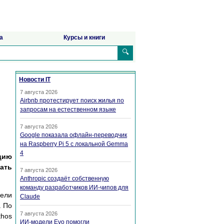
а
Курсы и книги
🔍
Новости IT
7 августа 2026
Airbnb протестирует поиск жилья по
запросам на естественном языке
7 августа 2026
Google показала офлайн-переводчик
на Raspberry Pi 5 с локальной Gemma
4
цию
ать
7 августа 2026
Anthropic создаёт собственную
команду разработчиков ИИ-чипов для
ели
Claude
. По
7 августа 2026
thos
ИИ-модели Evo помогли