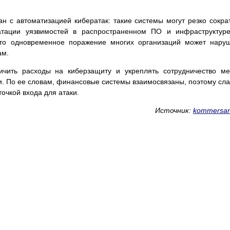
ан с автоматизацией кибератак: такие системы могут резко сокра
атации уязвимостей в распространенном ПО и инфраструктур
то одновременное поражение многих организаций может нару
ам.
личить расходы на киберзащиту и укреплять сотрудничество м
. По ее словам, финансовые системы взаимосвязаны, поэтому сл
очкой входа для атаки.
Источник:
kommersan