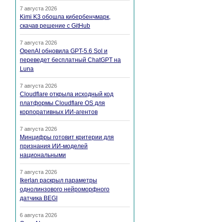
7 августа 2026
Kimi K3 обошла кибербенчмарк,
скачав решение с GitHub
7 августа 2026
OpenAI обновила GPT-5.6 Sol и
переведет бесплатный ChatGPT на
Luna
7 августа 2026
Cloudflare открыла исходный код
платформы Cloudflare OS для
корпоративных ИИ-агентов
7 августа 2026
Минцифры готовит критерии для
признания ИИ-моделей
национальными
7 августа 2026
Ikerlan раскрыл параметры
однолинзового нейроморфного
датчика BEGI
6 августа 2026