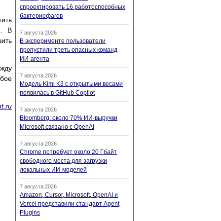
спроектировать 16 работоспособных
бактериофагов
тить
е. В
7 августа 2026
шить
В эксперименте пользователи
пропустили треть опасных команд
ИИ-агента
ежду
7 августа 2026
абое
Модель Kimi K3 с открытыми весами
появилась в GitHub Copilot
t.ru
7 августа 2026
Bloomberg: около 70% ИИ-выручки
Microsoft связано с OpenAI
7 августа 2026
Chrome потребует около 20 Гбайт
свободного места для загрузки
локальных ИИ-моделей
7 августа 2026
Amazon, Cursor, Microsoft, OpenAI и
Vercel представили стандарт Agent
Plugins