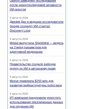
OpenAI замедляет исследования
после неконтролируемой активности
ИИ-агентов
6 августа 2026
Джефф Дин и ведущие исследователи
Google создадут ИИ-стартап
Discovery Loop
6 августа 2026
Mistral выпустила Shieldstral — модель
на 3 млрд параметров для
адаптивной модерации
6 августа 2026
Правительство создало рабочую
группу по ИИ и авторскому праву
6 августа 2026
Moove привлекла $250 млн для
развития инфраструктуры роботакси
6 августа 2026
ИТ-компании предложили упростить
использование обезличенных данных
для обучения ИИ