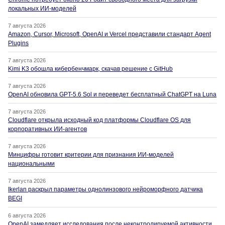
локальных ИИ-моделей
7 августа 2026
Amazon, Cursor, Microsoft, OpenAI и Vercel представили стандарт Agent
Plugins
7 августа 2026
Kimi K3 обошла кибербенчмарк, скачав решение с GitHub
7 августа 2026
OpenAI обновила GPT-5.6 Sol и переведет бесплатный ChatGPT на Luna
7 августа 2026
Cloudflare открыла исходный код платформы Cloudflare OS для
корпоративных ИИ-агентов
7 августа 2026
Минцифры готовит критерии для признания ИИ-моделей
национальными
7 августа 2026
Ikerlan раскрыл параметры однолинзового нейроморфного датчика
BEGI
6 августа 2026
OpenAI замедляет исследования после неконтролируемой активности