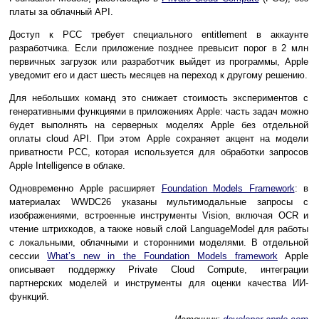
платы за облачный API.
Доступ к PCC требует специального entitlement в аккаунте
разработчика. Если приложение позднее превысит порог в 2 млн
первичных загрузок или разработчик выйдет из программы, Apple
уведомит его и даст шесть месяцев на переход к другому решению.
Для небольших команд это снижает стоимость экспериментов с
генеративными функциями в приложениях Apple: часть задач можно
будет выполнять на серверных моделях Apple без отдельной
оплаты cloud API. При этом Apple сохраняет акцент на модели
приватности PCC, которая используется для обработки запросов
Apple Intelligence в облаке.
Одновременно Apple расширяет
Foundation Models Framework
: в
материалах WWDC26 указаны мультимодальные запросы с
изображениями, встроенные инструменты Vision, включая OCR и
чтение штрихкодов, а также новый слой LanguageModel для работы
с локальными, облачными и сторонними моделями. В отдельной
сессии
What’s new in the Foundation Models framework
Apple
описывает поддержку Private Cloud Compute, интеграции
партнерских моделей и инструменты для оценки качества ИИ-
функций.