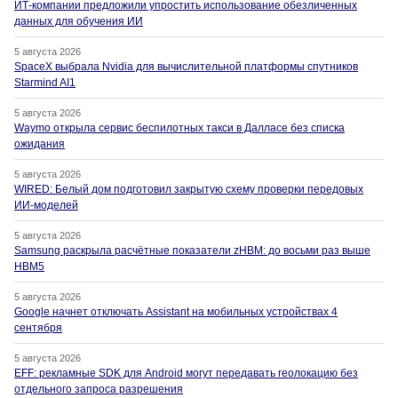
ИТ-компании предложили упростить использование обезличенных
данных для обучения ИИ
5 августа 2026
SpaceX выбрала Nvidia для вычислительной платформы спутников
Starmind AI1
5 августа 2026
Waymo открыла сервис беспилотных такси в Далласе без списка
ожидания
5 августа 2026
WIRED: Белый дом подготовил закрытую схему проверки передовых
ИИ-моделей
5 августа 2026
Samsung раскрыла расчётные показатели zHBM: до восьми раз выше
HBM5
5 августа 2026
Google начнет отключать Assistant на мобильных устройствах 4
сентября
5 августа 2026
EFF: рекламные SDK для Android могут передавать геолокацию без
отдельного запроса разрешения