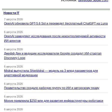
Источник:
developer.apple.com
Новости IT
7 августа 2026
OpenAI обновила GPT-5.6 Sol и переведет бесплатный ChatGPT на Luna
6 августа 2026
OpenAI замедляет исследования после неконтролируемой активности
ИИ-агентов
6 августа 2026
Джефф Дин и ведущие исследователи Google создадут ИИ-стартап
Discovery Loop
6 августа 2026
Mistral выпустила Shieldstral — модель на 3 млрд параметров для
адаптивной модерации
6 августа 2026
Правительство создало рабочую группу по ИИ и авторскому праву
6 августа 2026
Moove привлекла $250 млн для развития инфраструктуры роботакси
6 августа 2026