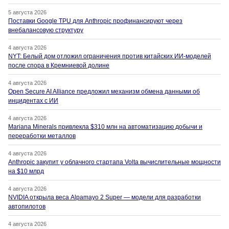
5 августа 2026
Поставки Google TPU для Anthropic профинансируют через
внебалансовую структуру
4 августа 2026
NYT: Белый дом отложил ограничения против китайских ИИ-моделей
после спора в Кремниевой долине
4 августа 2026
Open Secure AI Alliance предложил механизм обмена данными об
инцидентах с ИИ
4 августа 2026
Mariana Minerals привлекла $310 млн на автоматизацию добычи и
переработки металлов
4 августа 2026
Anthropic закупит у облачного стартапа Volta вычислительные мощности
на $10 млрд
4 августа 2026
NVIDIA открыла веса Alpamayo 2 Super — модели для разработки
автопилотов
4 августа 2026