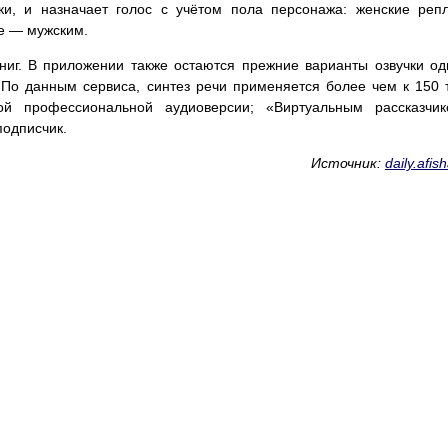
ки, и назначает голос с учётом пола персонажа: женские реп
е — мужским.
ниг. В приложении также остаются прежние варианты озвучки о
По данным сервиса, синтез речи применяется более чем к 150 
ой профессиональной аудиоверсии; «Виртуальным рассказчик
подписчик.
Источник:
daily.afis