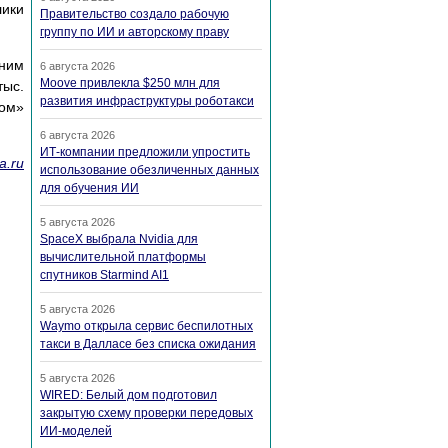
лики
Правительство создало рабочую
группу по ИИ и авторскому праву
дним
6 августа 2026
Moove привлекла $250 млн для
тыс.
развития инфраструктуры роботакси
ом»
6 августа 2026
ИТ-компании предложили упростить
ha.ru
использование обезличенных данных
для обучения ИИ
5 августа 2026
SpaceX выбрала Nvidia для
вычислительной платформы
спутников Starmind AI1
5 августа 2026
Waymo открыла сервис беспилотных
такси в Далласе без списка ожидания
5 августа 2026
WIRED: Белый дом подготовил
закрытую схему проверки передовых
ИИ-моделей