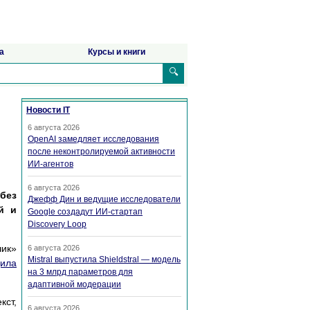
а
Курсы и книги
🔍
Новости IT
6 августа 2026
OpenAI замедляет исследования
после неконтролируемой активности
ИИ-агентов
6 августа 2026
без
Джефф Дин и ведущие исследователи
й и
Google создадут ИИ-стартап
Discovery Loop
чик»
6 августа 2026
Mistral выпустила Shieldstral — модель
ила
на 3 млрд параметров для
адаптивной модерации
кст,
6 августа 2026