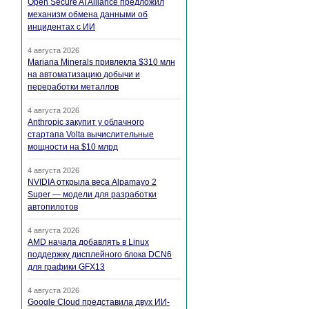
Open Secure AI Alliance предложил
механизм обмена данными об
инцидентах с ИИ
4 августа 2026
Mariana Minerals привлекла $310 млн
на автоматизацию добычи и
переработки металлов
4 августа 2026
Anthropic закупит у облачного
стартапа Volta вычислительные
мощности на $10 млрд
4 августа 2026
NVIDIA открыла веса Alpamayo 2
Super — модели для разработки
автопилотов
4 августа 2026
AMD начала добавлять в Linux
поддержку дисплейного блока DCN6
для графики GFX13
4 августа 2026
Google Cloud представила двух ИИ-