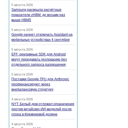
5 августа 2026
Samsung раскрыла расчётные
показатели zHBM: до восьми раз
выше HBM5
5 августа 2026
Google начнет отключать Assistant на
мобильных устройствах 4 сентября
5 августа 2026
EFF: рекламные SDK для Android
могут передавать геолокацию без
отдельного запроса разрешения
5 августа 2026
Поставки Google TPU для Anthropic
профинансируют через
внебалансовую структуру
4 августа 2026
NYT: Белый дом отложил ограничения
против китайских ИИ-моделей после
спора в Кремниевой долине
4 августа 2026