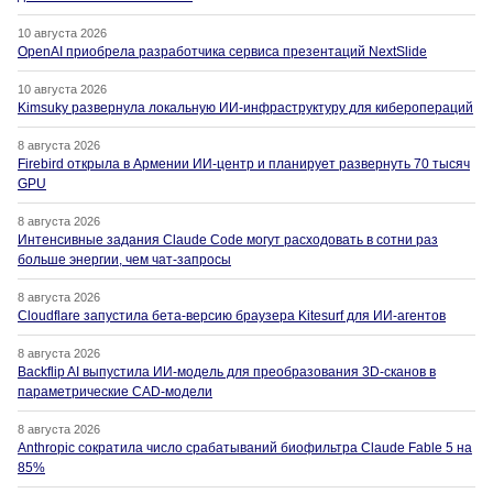
10 августа 2026
OpenAI приобрела разработчика сервиса презентаций NextSlide
10 августа 2026
Kimsuky развернула локальную ИИ-инфраструктуру для киберопераций
8 августа 2026
Firebird открыла в Армении ИИ-центр и планирует развернуть 70 тысяч
GPU
8 августа 2026
Интенсивные задания Claude Code могут расходовать в сотни раз
больше энергии, чем чат-запросы
8 августа 2026
Cloudflare запустила бета-версию браузера Kitesurf для ИИ-агентов
8 августа 2026
Backflip AI выпустила ИИ-модель для преобразования 3D-сканов в
параметрические CAD-модели
8 августа 2026
Anthropic сократила число срабатываний биофильтра Claude Fable 5 на
85%