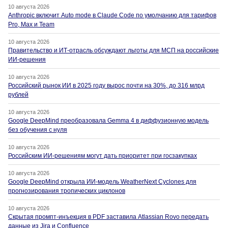
10 августа 2026
Anthropic включит Auto mode в Claude Code по умолчанию для тарифов
Pro, Max и Team
10 августа 2026
Правительство и ИТ-отрасль обсуждают льготы для МСП на российские
ИИ-решения
10 августа 2026
Российский рынок ИИ в 2025 году вырос почти на 30%, до 316 млрд
рублей
10 августа 2026
Google DeepMind преобразовала Gemma 4 в диффузионную модель
без обучения с нуля
10 августа 2026
Российским ИИ-решениям могут дать приоритет при госзакупках
10 августа 2026
Google DeepMind открыла ИИ-модель WeatherNext Cyclones для
прогнозирования тропических циклонов
10 августа 2026
Скрытая промпт-инъекция в PDF заставила Atlassian Rovo передать
данные из Jira и Confluence