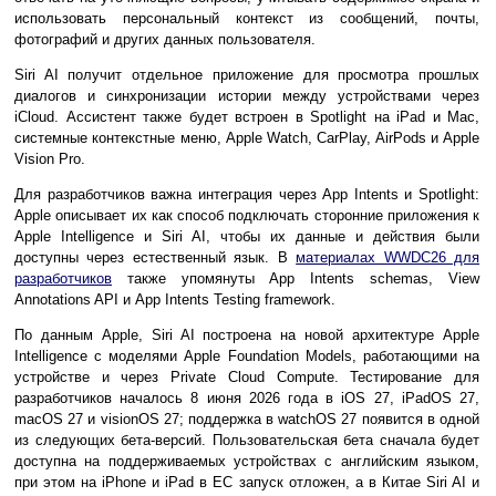
использовать персональный контекст из сообщений, почты,
фотографий и других данных пользователя.
Siri AI получит отдельное приложение для просмотра прошлых
диалогов и синхронизации истории между устройствами через
iCloud. Ассистент также будет встроен в Spotlight на iPad и Mac,
системные контекстные меню, Apple Watch, CarPlay, AirPods и Apple
Vision Pro.
Для разработчиков важна интеграция через App Intents и Spotlight:
Apple описывает их как способ подключать сторонние приложения к
Apple Intelligence и Siri AI, чтобы их данные и действия были
доступны через естественный язык. В
материалах WWDC26 для
разработчиков
также упомянуты App Intents schemas, View
Annotations API и App Intents Testing framework.
По данным Apple, Siri AI построена на новой архитектуре Apple
Intelligence с моделями Apple Foundation Models, работающими на
устройстве и через Private Cloud Compute. Тестирование для
разработчиков началось 8 июня 2026 года в iOS 27, iPadOS 27,
macOS 27 и visionOS 27; поддержка в watchOS 27 появится в одной
из следующих бета-версий. Пользовательская бета сначала будет
доступна на поддерживаемых устройствах с английским языком,
при этом на iPhone и iPad в ЕС запуск отложен, а в Китае Siri AI и