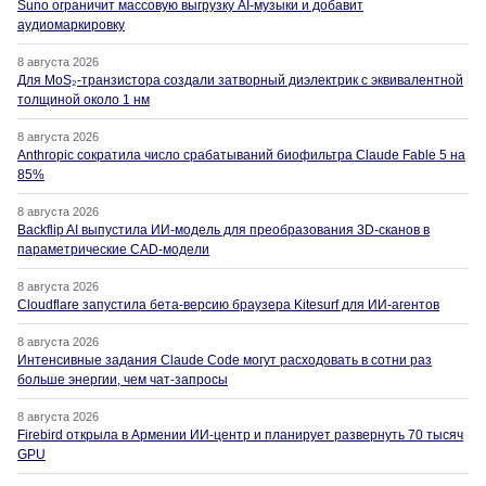
Suno ограничит массовую выгрузку AI-музыки и добавит
аудиомаркировку
8 августа 2026
Для MoS₂-транзистора создали затворный диэлектрик с эквивалентной
толщиной около 1 нм
8 августа 2026
Anthropic сократила число срабатываний биофильтра Claude Fable 5 на
85%
8 августа 2026
Backflip AI выпустила ИИ-модель для преобразования 3D-сканов в
параметрические CAD-модели
8 августа 2026
Cloudflare запустила бета-версию браузера Kitesurf для ИИ-агентов
8 августа 2026
Интенсивные задания Claude Code могут расходовать в сотни раз
больше энергии, чем чат-запросы
8 августа 2026
Firebird открыла в Армении ИИ-центр и планирует развернуть 70 тысяч
GPU