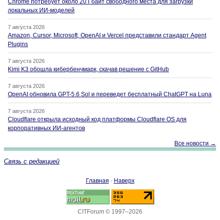
Chrome потребует около 20 Гбайт свободного места для загрузки
локальных ИИ-моделей
7 августа 2026
Amazon, Cursor, Microsoft, OpenAI и Vercel представили стандарт Agent
Plugins
7 августа 2026
Kimi K3 обошла кибербенчмарк, скачав решение с GitHub
7 августа 2026
OpenAI обновила GPT-5.6 Sol и переведет бесплатный ChatGPT на Luna
7 августа 2026
Cloudflare открыла исходный код платформы Cloudflare OS для
корпоративных ИИ-агентов
Все новости →
Связь с редакцией
Главная
·
Наверх
CITForum © 1997–2026