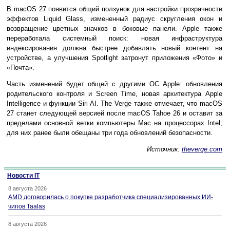
В macOS 27 появится общий ползунок для настройки прозрачности
эффектов Liquid Glass, измененный радиус скругления окон и
возвращение цветных значков в боковые панели. Apple также
переработала системный поиск: новая инфраструктура
индексирования должна быстрее добавлять новый контент на
устройстве, а улучшения Spotlight затронут приложения «Фото» и
«Почта».
Часть изменений будет общей с другими ОС Apple: обновления
родительского контроля и Screen Time, новая архитектура Apple
Intelligence и функции Siri AI. The Verge также отмечает, что macOS
27 станет следующей версией после macOS Tahoe 26 и оставит за
пределами основной ветки компьютеры Mac на процессорах Intel;
для них ранее были обещаны три года обновлений безопасности.
Источник:
theverge.com
Новости IT
8 августа 2026
AMD договорилась о покупке разработчика специализированных ИИ-
чипов Taalas
8 августа 2026