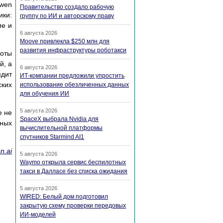
Qwen
Правительство создало рабочую
ики:
группу по ИИ и авторскому праву
ие и
6 августа 2026
Moove привлекла $250 млн для
развития инфраструктуры роботакси
боты
й, а
6 августа 2026
ядит
ИТ-компании предложили упростить
ских
использование обезличенных данных
для обучения ИИ
5 августа 2026
е не
SpaceX выбрала Nvidia для
рных
вычислительной платформы
спутников Starmind AI1
n.ai
5 августа 2026
Waymo открыла сервис беспилотных
такси в Далласе без списка ожидания
5 августа 2026
WIRED: Белый дом подготовил
закрытую схему проверки передовых
ИИ-моделей