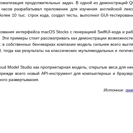
втоматизация продолжительных задач. В одной из демонстраций 
 часов разрабатывал приложение для изучения английской лекс
олее 10 тыс. строк кода, создал тесты, выполнил GUI-тестирован
ования интерфейса macOS Stocks с генерацией SwiftUI-кода и ра
. Эти примеры стоит рассматривать как демонстрации возможносте
: в собственных бенчмарках компании модель сильнее всего выгл
 тогда как результаты на классических мультимодальных и логиче
loud Model Studio как проприетарная модель; открытые веса для не
 прежде всего новый API-инструмент для компьютерных и браузе
ного развертывания.
Источник:
qwe