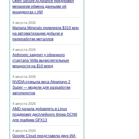
Open Secure AI Alliance предложил
механизм обмена данными об
инцидентах с ИИ
4 августа 2026
Mariana Minerals привлекла $310 млн
на автоматизацию добычи и
переработки металлов
4 августа 2026
Anthropic закупит у облачного
стартапа Volta вычислительные
мощности на $10 млрд
4 августа 2026
NVIDIA открыла веса Alpamayo 2
Super — модели для разработки
автопилотов
4 августа 2026
AMD начала добавлять в Linux
поддержку дисплейного блока DCN6
для графики GFX13
4 августа 2026
Google Cloud представила двух ИИ-