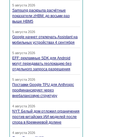
5 августа 2026
Samsung раскрыла расчётные
показатели zHBM: до восьми раз
выше HBM5
5 августа 2026
Google начнет отключать Assistant на
мобильных устройствах 4 сентября
5 августа 2026
EFF: рекламные SDK для Android
могут передавать геолокацию без
отдельного запроса разрешения
5 августа 2026
Поставки Google TPU для Anthropic
профинансируют через
внебалансовую структуру
4 августа 2026
NYT: Белый дом отложил ограничения
против китайских ИИ-моделей после
спора в Кремниевой долине
4 августа 2026