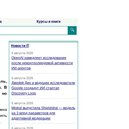
а
Курсы и книги
🔍
Новости IT
6 августа 2026
OpenAI замедляет исследования
после неконтролируемой активности
ИИ-агентов
6 августа 2026
ль,
Джефф Дин и ведущие исследователи
. В
Google создадут ИИ-стартап
 но
Discovery Loop
6 августа 2026
Mistral выпустила Shieldstral — модель
лжна
на 3 млрд параметров для
лять
адаптивной модерации
.
6 августа 2026