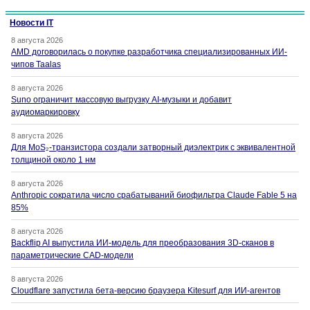
Новости IT
8 августа 2026
AMD договорилась о покупке разработчика специализированных ИИ-
чипов Taalas
8 августа 2026
Suno ограничит массовую выгрузку AI-музыки и добавит
аудиомаркировку
8 августа 2026
Для MoS₂-транзистора создали затворный диэлектрик с эквивалентной
толщиной около 1 нм
8 августа 2026
Anthropic сократила число срабатываний биофильтра Claude Fable 5 на
85%
8 августа 2026
Backflip AI выпустила ИИ-модель для преобразования 3D-сканов в
параметрические CAD-модели
8 августа 2026
Cloudflare запустила бета-версию браузера Kitesurf для ИИ-агентов