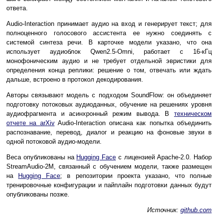
ответа.
Audio-Interaction принимает аудио на вход и генерирует текст; для
полноценного голосового ассистента ее нужно соединять с
системой синтеза речи. В карточке модели указано, что она
использует аудиоблок Qwen2.5-Omni, работает с 16-кГц
монофоническим аудио и не требует отдельной эвристики для
определения конца реплики: решение о том, отвечать или ждать
дальше, встроено в протокол декодирования.
Авторы связывают модель с подходом SoundFlow: он объединяет
подготовку потоковых аудиоданных, обучение на решениях уровня
аудиофрагмента и асинхронный режим вывода. В
техническом
отчете на arXiv
Audio-Interaction описана как попытка объединить
распознавание, перевод, диалог и реакцию на фоновые звуки в
одной потоковой аудио-модели.
Веса опубликованы на
Hugging Face
с лицензией Apache-2.0. Набор
StreamAudio-2M, связанный с обучением модели, также размещен
на
Hugging Face
; в репозитории проекта указано, что полные
тренировочные конфигурации и пайплайн подготовки данных будут
опубликованы позже.
Источник:
github.com