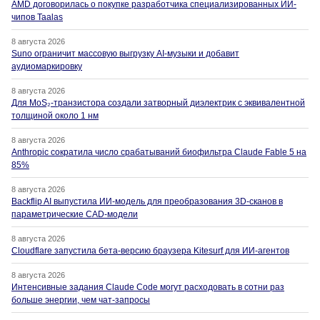
AMD договорилась о покупке разработчика специализированных ИИ-
чипов Taalas
8 августа 2026
Suno ограничит массовую выгрузку AI-музыки и добавит
аудиомаркировку
8 августа 2026
Для MoS₂-транзистора создали затворный диэлектрик с эквивалентной
толщиной около 1 нм
8 августа 2026
Anthropic сократила число срабатываний биофильтра Claude Fable 5 на
85%
8 августа 2026
Backflip AI выпустила ИИ-модель для преобразования 3D-сканов в
параметрические CAD-модели
8 августа 2026
Cloudflare запустила бета-версию браузера Kitesurf для ИИ-агентов
8 августа 2026
Интенсивные задания Claude Code могут расходовать в сотни раз
больше энергии, чем чат-запросы