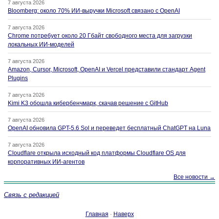
7 августа 2026
Bloomberg: около 70% ИИ-выручки Microsoft связано с OpenAI
7 августа 2026
Chrome потребует около 20 Гбайт свободного места для загрузки
локальных ИИ-моделей
7 августа 2026
Amazon, Cursor, Microsoft, OpenAI и Vercel представили стандарт Agent
Plugins
7 августа 2026
Kimi K3 обошла кибербенчмарк, скачав решение с GitHub
7 августа 2026
OpenAI обновила GPT-5.6 Sol и переведет бесплатный ChatGPT на Luna
7 августа 2026
Cloudflare открыла исходный код платформы Cloudflare OS для
корпоративных ИИ-агентов
Все новости →
Связь с редакцией
Главная
·
Наверх