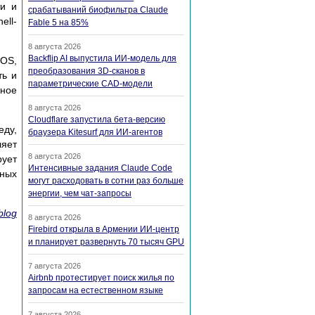
ти и
срабатываний биофильтра Claude
ell-
Fable 5 на 85%
8 августа 2026
Backflip AI выпустила ИИ-модель для
cOS,
преобразования 3D-сканов в
ть и
параметрические CAD-модели
тное
8 августа 2026
Cloudflare запустила бета-версию
еду,
браузера Kitesurf для ИИ-агентов
ляет
8 августа 2026
рует
Интенсивные задания Claude Code
зных
могут расходовать в сотни раз больше
энергии, чем чат-запросы
blog
8 августа 2026
Firebird открыла в Армении ИИ-центр
и планирует развернуть 70 тысяч GPU
7 августа 2026
Airbnb протестирует поиск жилья по
запросам на естественном языке
7 августа 2026