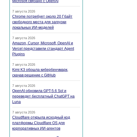
Microsoft связано с OpenAI
7 августа 2026
Chrome потребует около 20 Гбайт
свободного места для загрузки
локальных ИИ-моделей
7 августа 2026
Amazon, Cursor, Microsoft, OpenAI и
Vercel представили стандарт Agent
Plugins
7 августа 2026
Kimi K3 обошла кибербенчмарк,
скачав решение с GitHub
7 августа 2026
OpenAI обновила GPT-5.6 Sol и
переведет бесплатный ChatGPT на
Luna
7 августа 2026
Cloudflare открыла исходный код
платформы Cloudflare OS для
корпоративных ИИ-агентов