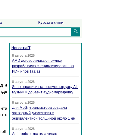
а
Курсы и книги
🔍
Новости IT
8 августа 2026
AMD договорилась о покупке
разработчика специализированных
ИИ-чипов Taalas
8 августа 2026
д и
Suno ограничит массовую выгрузку AI-
 где
музыки и добавит аудиомаркировку
8 августа 2026
Для MoS₂-транзистора создали
ента
затворный диэлектрик с
ет с
эквивалентной толщиной около 1 нм
8 августа 2026
ell-
Anthropic сократила число