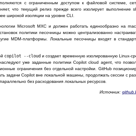
ыполняются с ограниченным доступом к файловой системе, се
няет, что текущий релиз прежде всего изолирует выполнение sh
лее широкой изоляции на уровне CLI.
нологии Microsoft MXC и должен работать единообразно на ma
установок политики песочницы можно централизованно настраива
 другие MDM-платформы. Локальные песочницы входят в стандар
ой
copilot --cloud
и создает временную изолированную Linux-ср
аследуют уже заданные политики Copilot cloud agent, что позво
ионные ограничения без отдельной настройки. GitHub позициони
ть задачи Copilot вне локальной машины, продолжать сессии с ра
 параллельно без расходования локальных ресурсов.
Источник:
github.